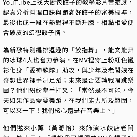
YouTube上找大廚包餃子的教學影片當靈感，
認真分析料理口訣與飽滿好餃子的審美標準，
最後化成一段在熱鍋裡不斷升騰、相黏相愛便
會破皮的幻想餃子情。
為新歌特別編排逗趣的「餃指舞」，能文能舞
的冰球4人也奮力參演，在MV裡穿上粉紅色襯
衫化身「愛神歌隊」助攻，與少年及老闆娘在
奇想世界裡手舞足蹈；未來是否要轉戰唱跳樂
團？他們紛紛舉手打叉：「當然是不可能，今
天如果作品需要舞蹈，在我們能力所及範圍，
可以來一下！我們核心還是在音樂上。」
他們邀來小薰（黃瀞怡）來飾演水餃店老闆