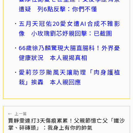
遭疑 列6點反擊：你們不懂
五月天冠佑20愛女遭AI合成不雅影
像 小玫瑰劉芯妤親回擊：已截圖
66歲徐乃麟驚現大腸直腸科！外界憂
健康狀況 本人親揭真相
愛莉莎莎颱風天讓助理「肉身護植
栽」挨轟 本人親回應
←
上一篇
賈靜雯連打3天傷痕累累！父親節憶亡父「鐵沙
掌、碎磚頭」：我身上有你的帥氣