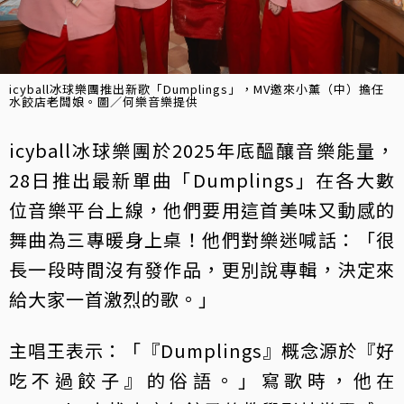
icyball冰球樂團推出新歌「Dumplings」，MV邀來小薰（中）擔任
水餃店老闆娘。圖／何樂音樂提供
icyball冰球樂團於2025年底醞釀音樂能量，
28日推出最新單曲「Dumplings」在各大數
位音樂平台上線，他們要用這首美味又動感的
舞曲為三專暖身上桌！他們對樂迷喊話：「很
長一段時間沒有發作品，更別說專輯，決定來
給大家一首激烈的歌。」
主唱王表示：「『Dumplings』概念源於『好
吃不過餃子』的俗語。」寫歌時，他在