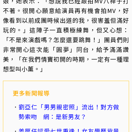
娘，她表示：「想說我已經跟拍MV八桿子打
不著。很開心願意給演員再有機會拍MV，好
像看到以前成團時候出道的我，很害羞但滿好
玩的。」這陣子一直積極練舞，但又心想：
「不是來演戲嗎？怎麼還要跳舞！」團員們則
非常開心這次能「圓夢」同台，給予滿滿讚
美，「在我們情竇初開的時期，一定有一種理
想型叫小薰。」
更多新聞報導
劉亞仁「男男親密照」流出！對方做
勢索吻 網：是新男友？
姜厚任認愛七世重逢！女友學歷背景