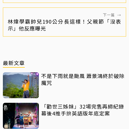
下一篇
→
林煒學霸帥兒190公分長這樣！父親節「沒表
示」他反應曝光
最新文章
不是下雨就是颱風 蕭景鴻終於破除
魔咒
「勸世三姊妹」32場完售再締紀錄
幕後4推手拚英語版年底定案