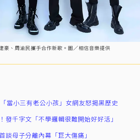
吳建豪、周渝民攜手合作新歌。圖／相信音樂提供
爆「當小三有老公小孩」女網友怒揭黑歷史
！發千字文「不學邏輯很難開始好好活」
首談母子分離內幕「巨大傷痛」