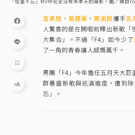
「恆星不忘」MV中完全沒有朱孝天的身影。圖／摘自You
言承旭
、
吳建豪
、
周渝民
攜手
五
人驚喜的是在開唱前釋出新歌「
大集合」。不過「F4」如今少了
了一角的青春讓人感慨萬千。
男團「F4」今年擔任五月天大
群暴雷新歌與巡演進度，遭到除
忘」。