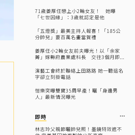
71歲姜厚任戀上小2輪女友！ 她曝
「七世因緣」：3歲就認定是他
「五燈獎」最美主持人報喜！「185公
分帥兒」要百萬名畫當賀禮
姜厚任小2輪女友前夫曝光！以「余家
菁」嫁縣府農業處科長 交往3個月即...
演藝工會終於聯絡上田路路 她一聽這名
字卻立刻掛電話
愷樂突曝雙寶35周早產！曬「身邊男
人」最新情況曝光
即時
林志玲父親節曬帥兒照！墨鏡特效遮不