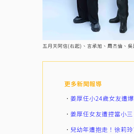
五月天阿信(右起)、言承旭、周杰倫、
更多新聞報導
姜厚任小24歲女友遭
姜厚任女友遭控當小三
兒幼年遭抱走！徐莉玲