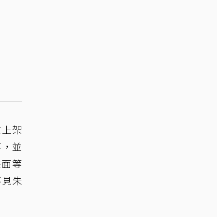
位上架
等，並
畫面等
不見朱