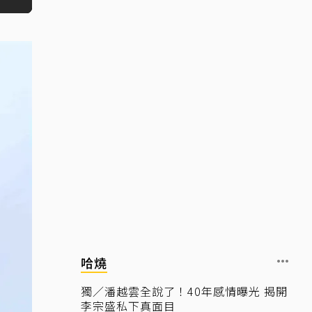
哈燒
獨／潘越雲全說了！40年感情曝光 揭開
李宗盛私下真面目