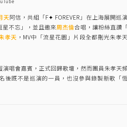
Tube
月天
阿信，共組「F✦ FOREVER」在上海展開巡
恆星不忘」，並且邀來
周杰倫
合唱，讓粉絲直讚
朱孝天
，MV中「流星花園」片段全都刪光朱孝
巨蛋演唱會嘉賓，正式回歸歌壇，然而團員朱孝天
名後既不是巡演的一員，也沒參與錄製新歌「