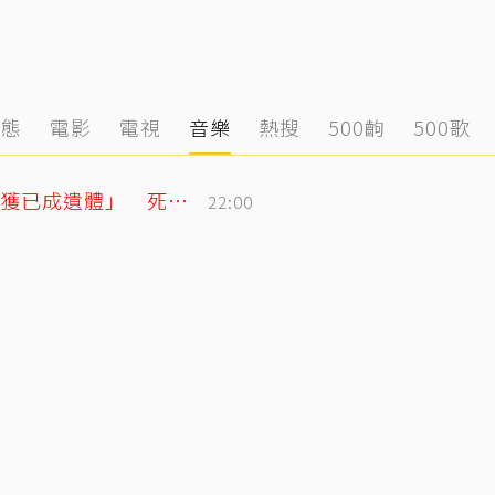
動態
電影
電視
音樂
熱搜
500齣
500歌
泰男團成員驚傳離世！清晨騎車失聯「尋獲已成遺體」 死因待調查
22:00