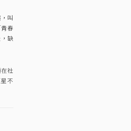
演，叫
「青春
天，缺
頻在社
恆星不