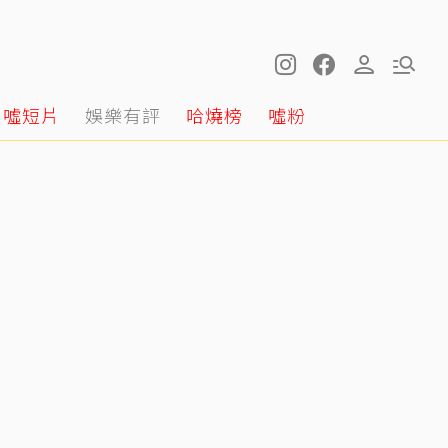
噓短片
娛樂有評
哈燒榜
噓粉