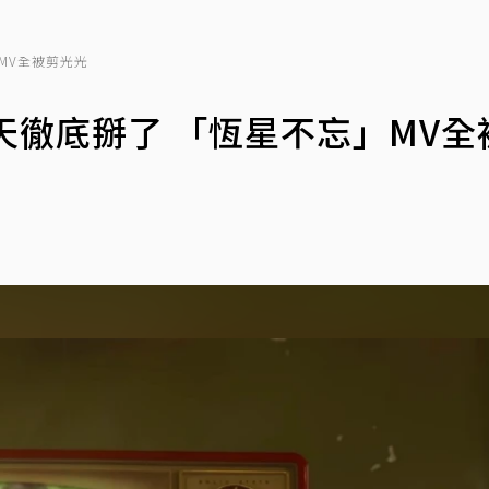
MV全被剪光光
天徹底掰了 「恆星不忘」MV全