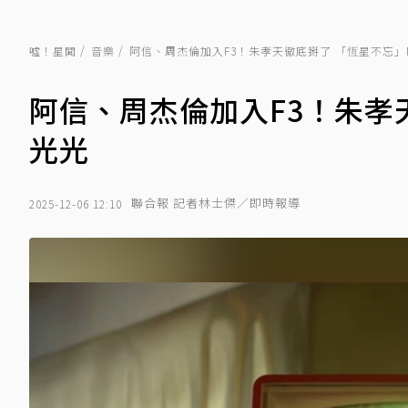
噓！星聞
音樂
阿信、周杰倫加入F3！朱孝天徹底掰了 「恆星不忘」
阿信、周杰倫加入F3！朱孝
光光
聯合報 記者林士傑／即時報導
2025-12-06 12:10