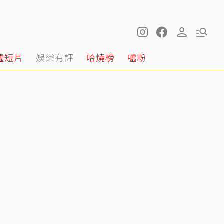
噓短片
娛樂有評
哈燒榜
噓粉