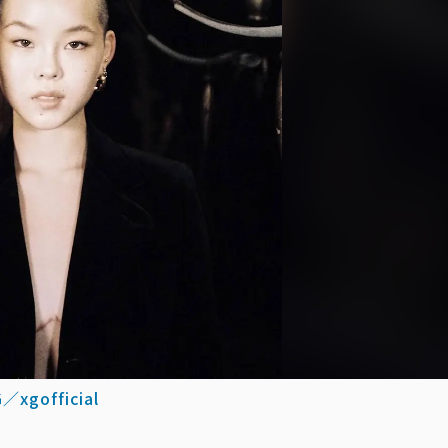
G／xgofficial