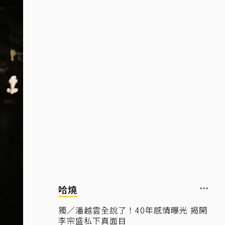
哈燒
獨／潘越雲全說了！40年感情曝光 揭開
李宗盛私下真面目