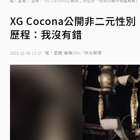
噓！星聞
音樂
XG Cocona公開非二元性別「完成切胸手術露疤痕
XG Cocona公開非二元
歷程：我沒有錯
噓！星聞 編輯Shh／綜合報導
2025-12-06 13:37