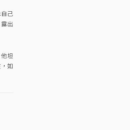
示自己
出露出
。他坦
在，如