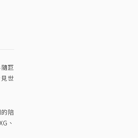
伴隨巨
看見世
們的陪
XG、