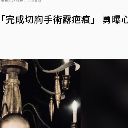
」 勇曝心路歷程：我沒有錯
性別「完成切胸手術露疤痕」 勇曝