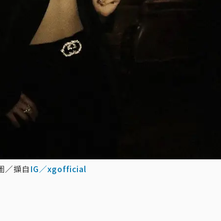
圖／擷自
IG／xgofficial