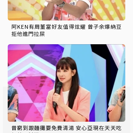
阿KEN有周董當好友值得炫耀 曾子余爆納豆
拒他進門拉屎
曾窮到跟麵攤要免費清湯 安心亞現在天天吃