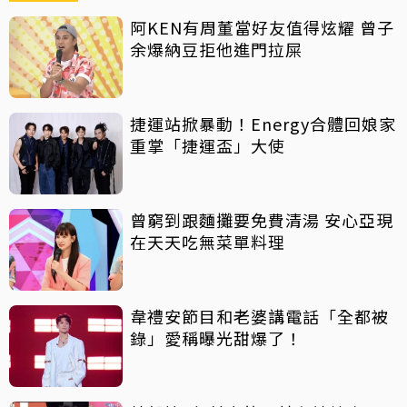
阿KEN有周董當好友值得炫耀 曾子
余爆納豆拒他進門拉屎
捷運站掀暴動！Energy合體回娘家
重掌「捷運盃」大使
曾窮到跟麵攤要免費清湯 安心亞現
在天天吃無菜單料理
韋禮安節目和老婆講電話「全都被
錄」愛稱曝光甜爆了！