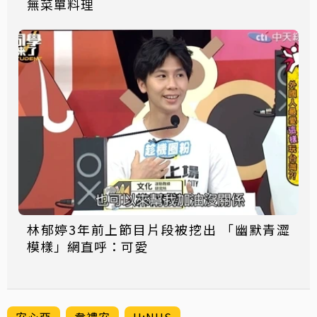
無菜單料理
林郁婷3年前上節目片段被挖出 「幽默青澀
模樣」網直呼：可愛
安心亞
韋禮安
U:NUS