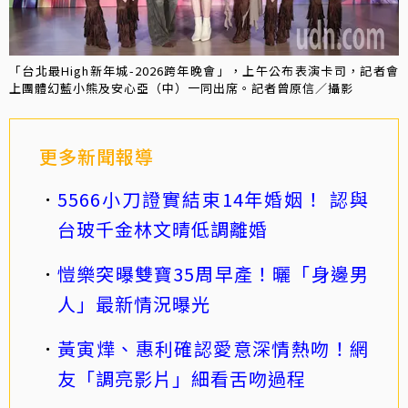
「台北最High新年城-2026跨年晚會」，上午公布表演卡司，記者會
上團體幻藍小熊及安心亞（中）一同出席。記者曾原信／攝影
更多新聞報導
5566小刀證實結束14年婚姻！ 認與
台玻千金林文晴低調離婚
愷樂突曝雙寶35周早產！曬「身邊男
人」最新情況曝光
黃寅燁、惠利確認愛意深情熱吻！網
友「調亮影片」細看舌吻過程