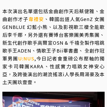
本次演出名單還包括金曲創作天后蔡健雅、金
曲創作才子
韋禮安
、韓國出道人氣GenZ 女團
GENBLUE 幻藍小熊、以及影視歌三棲全能歌
后李千娜，另外還有賽博台客樂團美秀集團、
新生代創作歌手高爾宣OSN & 千禧全製作唱跳
歌手王ADEN、情歌王子Bii畢書盡、 全創作冠
軍男團
U:NUS
,今日記者會重磅公布壓軸的獨
家卡司韓團KARA、性感實力唱跳女神安心
亞，及跨後演出的潮流搖滾i人學長周湯豪及本
土天團玖壹壹。