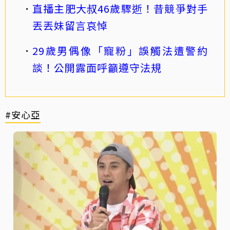
直播主肥大叔46歲驟逝！昔競爭對手
丟丟妹留言哀悼
29歲男偶像「寵粉」誤觸法遭警約
談！公開露面呼籲遵守法規
#安心亞