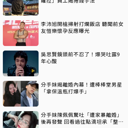
蘿拉」員工揭捲錢手法
李沛旭開槍掃射打爛飯店 聽聞前女
友愷樂懷孕反應曝光
吳思賢鏡頭前不忍了！爆哭吐露9
年心酸
分手妹揭離婚內幕！遭棒棒堂男星
「拿保溫瓶打爆手」
分手妹陳佩佩驚吐「遭家暴離婚」
後再發聲 回看過往點滴坦承「整天