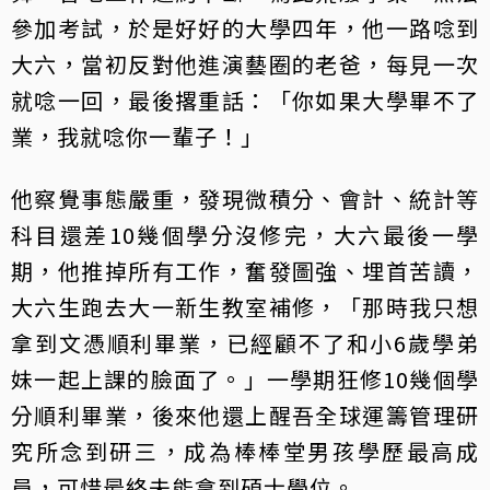
參加考試，於是好好的大學四年，他一路唸到
大六，當初反對他進演藝圈的老爸，每見一次
就唸一回，最後撂重話：「你如果大學畢不了
業，我就唸你一輩子！」
他察覺事態嚴重，發現微積分、會計、統計等
科目還差10幾個學分沒修完，大六最後一學
期，他推掉所有工作，奮發圖強、埋首苦讀，
大六生跑去大一新生教室補修，「那時我只想
拿到文憑順利畢業，已經顧不了和小6歲學弟
妹一起上課的臉面了。」一學期狂修10幾個學
分順利畢業，後來他還上醒吾全球運籌管理研
究所念到研三，成為棒棒堂男孩學歷最高成
員，可惜最終未能拿到碩士學位。