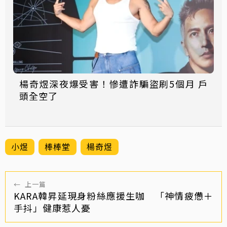
楊奇煜深夜爆受害！慘遭詐騙盜刷5個月 戶
頭全空了
小煜
棒棒堂
楊奇煜
←
上一篇
KARA韓昇延現身粉絲應援生咖 「神情疲憊＋
手抖」健康惹人憂