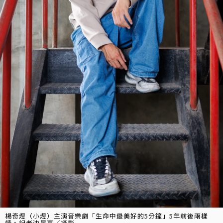
楊奇煜（小煜）主演音樂劇「生命中最美好的5分鐘」5年前後兩樣
情。記者沈昱嘉／攝影