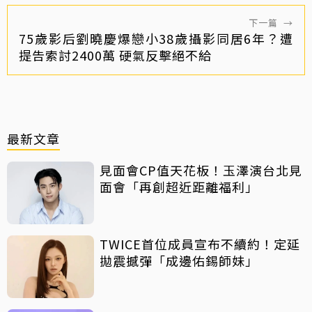
下一篇
→
75歲影后劉曉慶爆戀小38歲攝影同居6年？遭
提告索討2400萬 硬氣反擊絕不給
最新文章
見面會CP值天花板！玉澤演台北見
面會「再創超近距離福利」
TWICE首位成員宣布不續約！定延
拋震撼彈「成邊佑錫師妹」