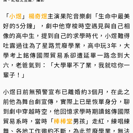
「
小煜
」
楊奇煜
主演果陀音樂劇「生命中最美
好的5分鐘」，劇中他穿梭時空遇見與自己相
像的高中生，提到自己的求學時代，小煜難得
吐露過往為了星路荒廢學業，高中玩3年，大
學考上銘傳國際貿易系卻遭延畢一路念到大
六，老爸氣到：「大學畢不了業，我就唸你一
輩子！」
小煜日前無預警宣布已離婚約3個月，在此之
前他為舞台劇宣傳，實際上已是恢單身分，聊
到劇中穿越時空，他回憶求學時期讀銘傳國際
貿易系時，當時「
棒棒堂
男孩」走紅，練唱練
舞、各地工作邀約不斷，為此荒廢學業，無法