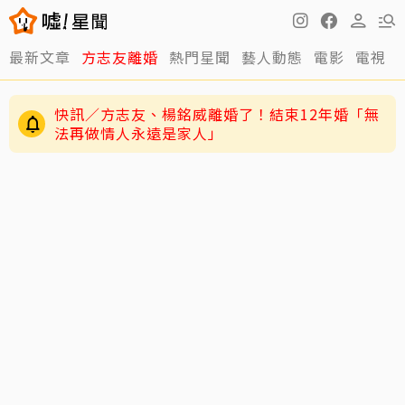
最新文章
方志友離婚
熱門星聞
藝人動態
電影
電視
12年婚姻走到盡頭早有跡象？楊銘威、方志友過
去婚姻裂痕一次看
快訊／方志友、楊銘威離婚了！結束12年婚「無
法再做情人永遠是家人」