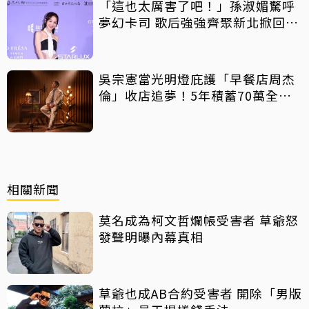
「這也太厲害了吧！」孫淑媚驚呼
夢幻卡司 歌后強強齊聚新北掀回憶
殺
吳宗憲當光明燈庇護「早餐店周杰
倫」收店追夢！5年積蓄70萬全砸
光
相關新聞
莫名成為柯文哲爛帳受害者 草爺怒
發聲明曝內幕真相
草爺也成AB合約受害者 開除「男版