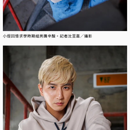
小煜回憶求學時期組男團辛酸。記者沈昱嘉／攝影