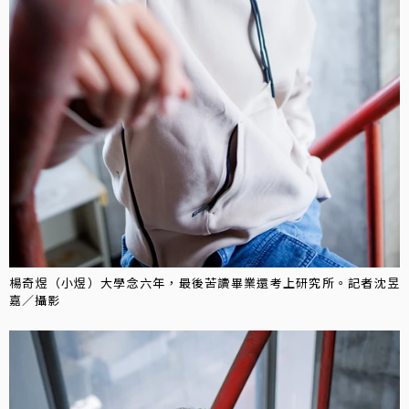
楊奇煜（小煜）大學念六年，最後苦讀畢業還考上研究所。記者沈昱
嘉／攝影