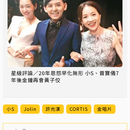
星級評論／20年恩怨早化無形 小S、曾寶儀7
年後金鐘再會黃子佼
小S
Jolin
許光漢
CORTIS
金唱片