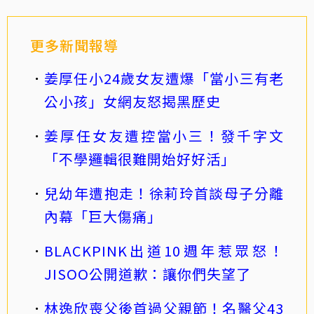
更多新聞報導
姜厚任小24歲女友遭爆「當小三有老
公小孩」女網友怒揭黑歷史
姜厚任女友遭控當小三！發千字文
「不學邏輯很難開始好好活」
兒幼年遭抱走！徐莉玲首談母子分離
內幕「巨大傷痛」
BLACKPINK出道10週年惹眾怒！
JISOO公開道歉：讓你們失望了
林逸欣喪父後首過父親節！名醫父43