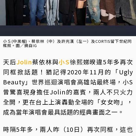
小Ｓ(中黑帽)、蔡依林（中）及許光漢（左一）及CORTIS留下世紀同
框照。圖／摘自IG
天后
Jolin
蔡依林與
小S
徐熙娣暌違5年多再次
同框掀話題！猶記得2020年11月的「Ugly
Beauty」世界巡迴演唱會高雄站最終場，小S
曾驚喜現身擔任Jolin的嘉賓，兩人不只火力
全開，更在台上上演轟動全場的「女女吻」，
成為當年演唱會最具話題的經典畫面之一。
時隔5年多，兩人昨（10日）再次同框，這也