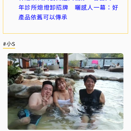
年診所熄燈卸招牌 曬感人一幕：好
產品依舊可以傳承
#小S