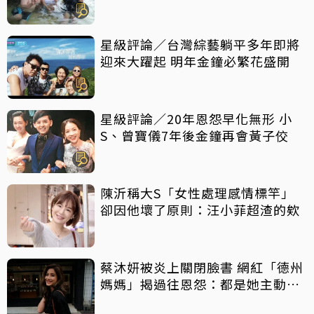
星級評論／台灣綜藝躺平多年即將
迎來大躍起 明年金鐘必繁花盛開
星級評論／20年恩怨早化無形 小
S、曾寶儀7年後金鐘再會黃子佼
陳沂稱大S「女性處理感情標竿」
卻因他壞了原則：汪小菲超渣的欸
蔡沐妍被炎上關閉臉書 網紅「德州
媽媽」揭過往恩怨：都是她主動攻
擊