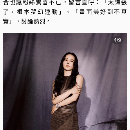
合也讓粉絲驚喜不已，留言直呼：「太誇張
了，根本夢幻連動」、「畫面美好到不真
實」，討論熱烈。