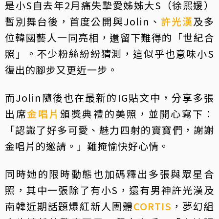
是小S自去年2月痛失摯愛姊姊大S（徐熙媛）
暫別舞台後，首度公開與Jolin、
許光漢
及多
位韓國藝人一同亮相，還留下難得的「世紀合
照」。不少粉絲紛紛猜測，這似乎也意味小S
復出的腳步又更近一步。
而Jolin隨後也在最新的IG貼文中，分享多張
出席
金唱片
頒獎典禮的美照，並開心寫下：
「認識了好多可愛、魅力四射的寶寶們，謝謝
金唱片的邀請。」難掩愉快好心情。
同時她的限時動態也加碼釋出多張與眾星合
照，其中一張除了有小S，還有男神許光漢及
南韓近期話題爆紅新人團體
CORTIS
，夢幻組