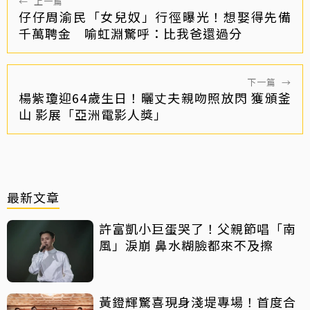
←
上一篇
仔仔周渝民「女兒奴」行徑曝光！想娶得先備
千萬聘金 喻虹淵驚呼：比我爸還過分
下一篇
→
楊紫瓊迎64歲生日！曬丈夫親吻照放閃 獲頒釜
山 影展「亞洲電影人獎」
最新文章
許富凱小巨蛋哭了！父親節唱「南
風」淚崩 鼻水糊臉都來不及擦
黃鐙輝驚喜現身淺堤專場！首度合