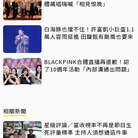
體飆唱嗨喊「相見恨晚」
白海豚也擋不住！許富凱小巨蛋1.1
萬人冒雨挺進 田馥甄有颱風也要來
BLACKPINK合體直播再道歉！認
了10週年活動「內部溝通出問題」
相關新聞
星級評論／當收視率不再是節目生
死評量標準 主持人須想通這件事