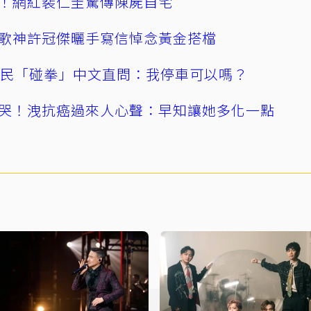
！網紅裴仁圭驚傳陳屍自宅
歌神許冠傑曬手寫信悼念黃金搭檔
親民「碰拳」中文直問：我停車可以嗎？
哭！洩抗癌過來人心聲：早知讓她多化一點