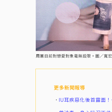
周蕙目前對戀愛對象毫無設限。圖／寬
更多新聞報導
IU耳疾惡化後首露面！