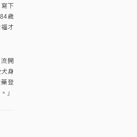
，寫下
84歲
幸福才
北流開
愛犬身
服藥登
狗。」