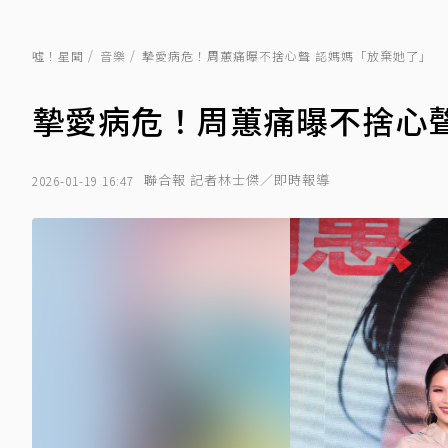
噓！星聞
音樂
摯愛病危！周蕙痛曝不捨心聲 認媽媽「放棄她了」
摯愛病危！周蕙痛曝不捨心聲
聯合報 記者林士傑／即時報導
2026-01-19 16:47