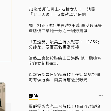
71歲姜厚任戀上小2輪女友！ 她曝
「七世因緣」：3歲就認定是他
獨／2個小孩赴美要燒2千萬 曲艾玲嘆後
輩削價只拿她十分之一酬勞競爭
「五燈獎」最美主持人報喜！「185公
分帥兒」要百萬名畫當賀禮
演藝工會終於聯絡上田路路 她一聽這名
字卻立刻掛電話
母親病逝昔日家醜再掀！侯炳瑩認封鎖
哥哥侯冠群 兩度抗癌近況曝光
即時
賈靜雯懷念老三台時代！嘆串流改變追