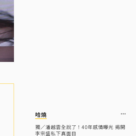
哈燒
獨／潘越雲全說了！40年感情曝光 揭開
李宗盛私下真面目