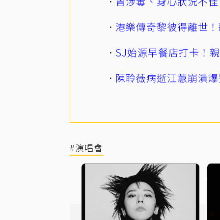
曾涉毒、身心狀況不佳
港樂傳奇黎彼得離世！
SJ始源早餐店打卡！
陳聆薇病逝江蕙崩潰爆
#演唱會