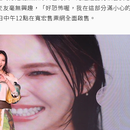
交友毫無興趣，「好恐怖喔，我在這部分滿小心
日中午12點在寬宏售票網全面啟售。