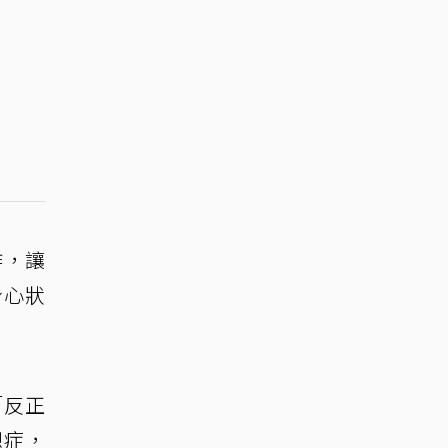
作，讓
身心狀
「反正
想症，