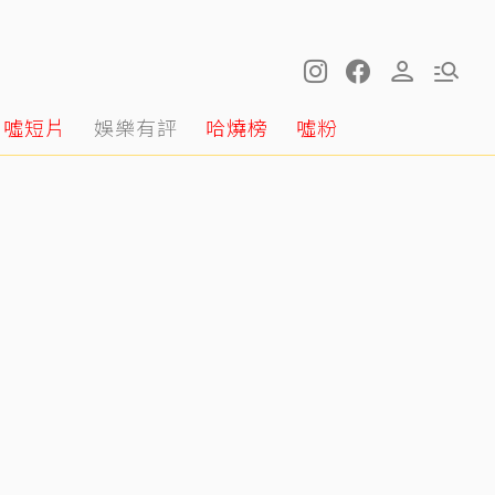
噓短片
娛樂有評
哈燒榜
噓粉