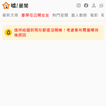
最新文章
姜厚任公開女友
熱門星聞
藝人動態
電影
電
逸祥結婚到現在都還沒開機！老婆紫布爾羞曝背
後原因
63歲關之琳爆「嬤孫戀」！戀上27歲男模她親回
應了