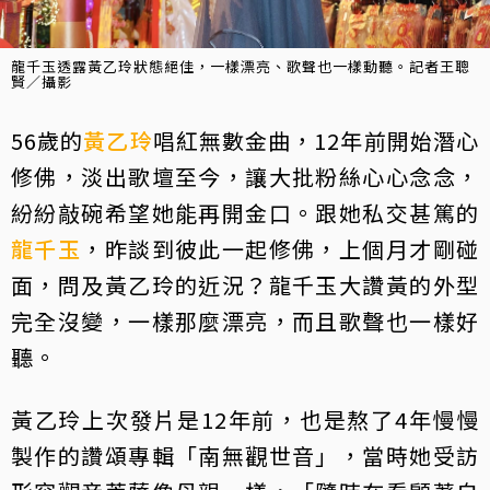
龍千玉透露黃乙玲狀態絕佳，一樣漂亮、歌聲也一樣動聽。記者王聰
賢／攝影
56歲的
黃乙玲
唱紅無數金曲，12年前開始潛心
修佛，淡出歌壇至今，讓大批粉絲心心念念，
紛紛敲碗希望她能再開金口。跟她私交甚篤的
龍千玉
，昨談到彼此一起修佛，上個月才剛碰
面，問及黃乙玲的近況？龍千玉大讚黃的外型
完全沒變，一樣那麼漂亮，而且歌聲也一樣好
聽。
黃乙玲上次發片是12年前，也是熬了4年慢慢
製作的讚頌專輯「南無觀世音」，當時她受訪