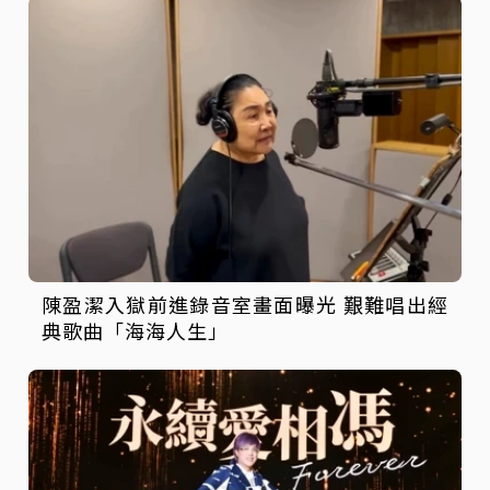
陳盈潔入獄前進錄音室畫面曝光 艱難唱出經
典歌曲「海海人生」