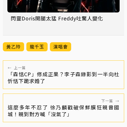
閃靈Doris開腿太猛 Freddy吐驚人變化
黃乙玲
龍千玉
演唱會
←
上一篇
「森恬CP」修成正果？李子森錄影到一半向杜
忻恬下跪求婚了
下一篇
→
這麼多年不忍了 徐乃麟戳破保鮮膜狂親曾國
城！親到對方喊「沒氣了」