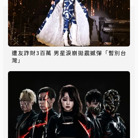
遭友詐財3百萬 男星淚崩拋震撼彈「暫別台
灣」