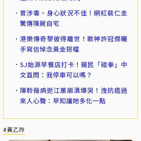
曾涉毒、身心狀況不佳！網紅裴仁圭
驚傳陳屍自宅
港樂傳奇黎彼得離世！歌神許冠傑曬
手寫信悼念黃金搭檔
SJ始源早餐店打卡！親民「碰拳」中
文直問：我停車可以嗎？
陳聆薇病逝江蕙崩潰爆哭！洩抗癌過
來人心聲：早知讓她多化一點
#黃乙玲