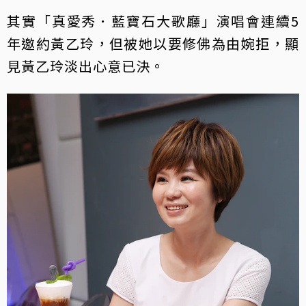
其實「真愛秀．藍寶石大歌廳」演唱會連續5
年邀約黃乙玲，但被她以要修佛為由婉拒，顯
見黃乙玲淡出心意已決。