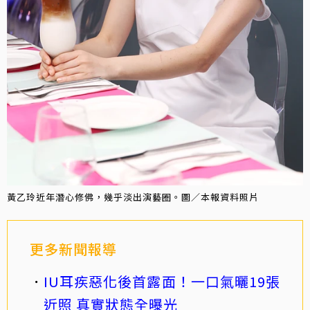
黃乙玲近年潛心修佛，幾乎淡出演藝圈。圖／本報資料照片
更多新聞報導
IU耳疾惡化後首露面！一口氣曬19張
近照 真實狀態全曝光