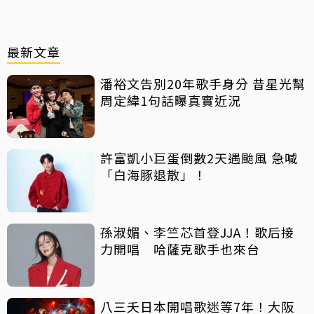
最新文章
潘裕文告別20年歌手身分 昔星光幫
周定緯1句話曝真實近況
許富凱小巨蛋倒數2天遇颱風 急喊
「白海豚退散」！
孫淑媚、李竺芯首登JJA！歌后接
力開唱 哈薩克歌手也來台
八三夭日本開唱歌迷等7年！大阪