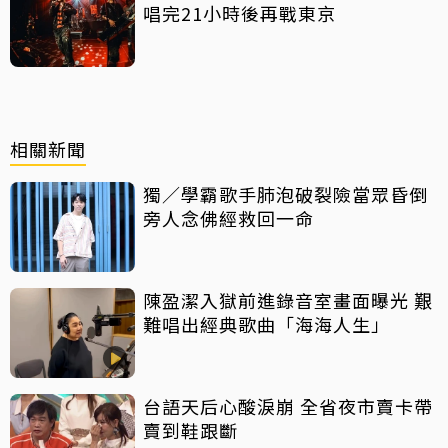
唱完21小時後再戰東京
相關新聞
獨／學霸歌手肺泡破裂險當眾昏倒
旁人念佛經救回一命
陳盈潔入獄前進錄音室畫面曝光 艱
難唱出經典歌曲「海海人生」
台語天后心酸淚崩 全省夜市賣卡帶
賣到鞋跟斷