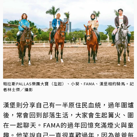
帕拉斯PALLAS樂團大寶（左起）、小葵、FAMA、漢堡相約騎馬。記
者林士傑／攝影
漢堡則分享自己有一半原住民血統，過年圍爐
後，常會回到部落生活，大家會生起篝火、圍
在一起聊天。FAMA的過年回憶充滿煙火與童
趣。他笑說自己一直很喜歡過年，因為爸爸每