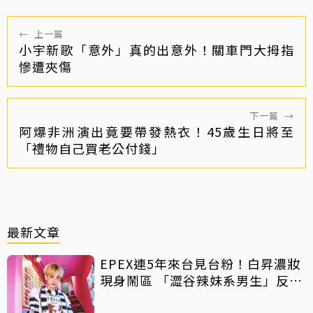
←
上一篇
小宇新歌「意外」真的出意外！關車門大拇指
慘遭夾傷
下一篇
→
阿爆非洲演出竟要帶發熱衣！45歲生日將至
「禮物自己買老公付錢」
最新文章
EPEX連5年來台見台粉！白昇濃妝
現身鬧區 「澀谷辣妹系男生」反差
吸睛