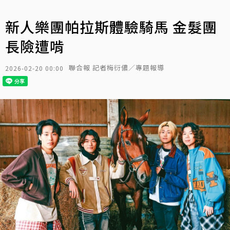
新人樂團帕拉斯體驗騎馬 金髮團
長險遭啃
聯合報 記者梅衍儂／專題報導
2026-02-20 00:00