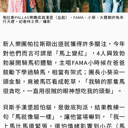
帕拉斯PALLAS樂團成員漢堡（左起）、FAMA、小葵、大寶期許馬年
行大運。記者林士傑／攝影
新人樂團帕拉斯剛出道就獲得許多關注，今年
對他們而言可謂是「馬上變紅」，4人興致勃
勃展開騎馬初體驗，主唱FAMA小時候在爸爸
鼓勵下學過騎馬，相當有架式；團長小葵染一
頭金髮，竟被馬匹看成乾草，「我騎的那隻馬
很貪吃，一直用很賊的眼神想吃我的頭髮」。
貝斯手漢堡超怕貓，是徹底狗派，結果教練一
句「馬就像貓一樣」，讓他當場嚇到，「我一
上馬比馬還緊張，還怕情緒影響到小花（馬