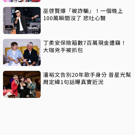
巫啓賢爆「被詐騙」！一個晚上
100萬瞬間沒了 悲吐心聲
丁柔安保險箱數7百萬現金遭竊！
大咖兇手被抓包
潘裕文告別20年歌手身分 昔星光幫
周定緯1句話曝真實近況