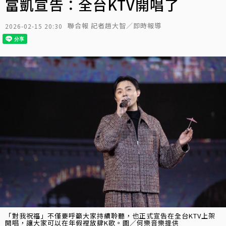
富凱宣告：全台KTV開唱了
聯合報 記者趙大智／即時報導
2026-02-15 20:30
「對我祝福」不僅要呼籲大家持續聆聽，也正式宣告在全台KTV上架
開唱，讓大家可以在年假裡放肆K歌。圖／何樂音樂提供