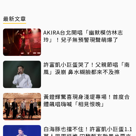
最新文章
AKIRA台北開唱「幽默模仿林志
玲」！兒子無預警現聲萌爆了
許富凱小巨蛋哭了！父親節唱「南
風」淚崩 鼻水糊臉都來不及擦
黃鐙輝驚喜現身淺堤專場！首度合
體飆唱嗨喊「相見恨晚」
白海豚也擋不住！許富凱小巨蛋1.1
萬人冒雨挺進 田馥甄有颱風也要來