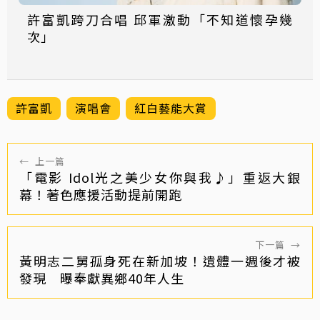
許富凱跨刀合唱 邱軍激動「不知道懷孕幾
次」
許富凱
演唱會
紅白藝能大賞
←
上一篇
「電影 Idol光之美少女你與我♪」重返大銀
幕！著色應援活動提前開跑
下一篇
→
黃明志二舅孤身死在新加坡！遺體一週後才被
發現 曝奉獻異鄉40年人生