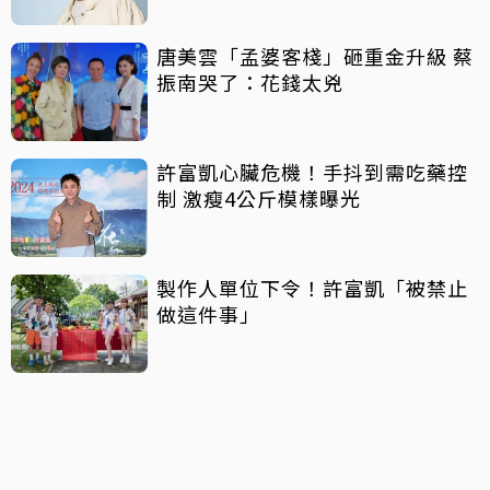
唐美雲「孟婆客棧」砸重金升級 蔡
振南哭了：花錢太兇
許富凱心臟危機！手抖到需吃藥控
制 激瘦4公斤模樣曝光
製作人單位下令！許富凱「被禁止
做這件事」