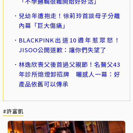
「不學邏輯很難開始好好活」
兒幼年遭抱走！徐莉玲首談母子分離
內幕「巨大傷痛」
BLACKPINK出道10週年惹眾怒！
JISOO公開道歉：讓你們失望了
林逸欣喪父後首過父親節！名醫父43
年診所熄燈卸招牌 曬感人一幕：好
產品依舊可以傳承
#許富凱