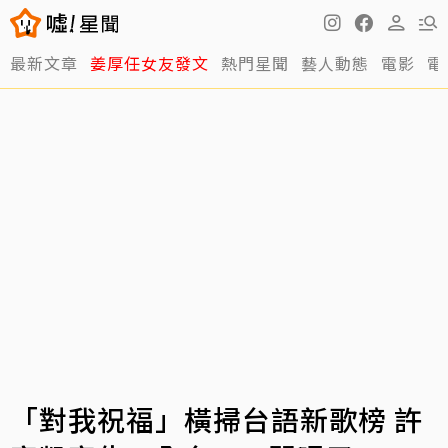
最新文章
姜厚任女友發文
熱門星聞
藝人動態
電影
電
「對我祝福」橫掃台語新歌榜 許