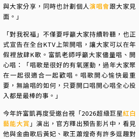
與大家分享，同時也計劃個人
演唱會
跟大家見
面。」
「對我祝福」不僅要呼籲大家持續聆聽，也正
式宣告在全台KTV上架開唱，讓大家可以在年
假裡放肆K歌。富凱老師呼籲大家儘量唱、開
心唱：「唱歌是很好的有氧運動，過年大家聚
在一起很適合一起歡唱。唱歌開心愉快最重
要，無論唱的如何，只要開口唱開心唱全心投
入都是最棒的事。」
今年許富凱再度受邀台視「2026超級巨星
紅白
藝能大賞
」演出，官方釋出預告影片中，看見
他與金曲歌后黃妃、歌王蕭煌奇有許多逗趣對