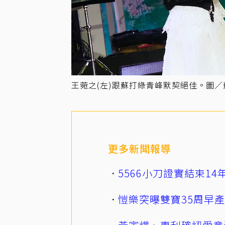
王菀之(左)跟蘇打綠青峰默契絕佳。圖
更多新聞報導
5566小刀證實結束1
愷樂突曝雙寶35周早