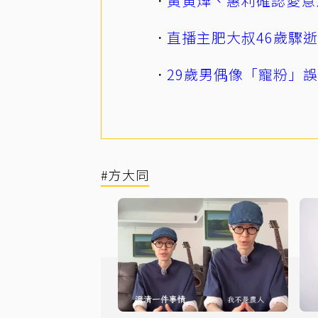
黃寅燁、惠利確認愛意
直播主肥大叔46歲驟
29歲男偶像「寵粉」
#方大同