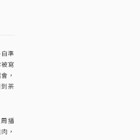
各自準
你被寫
唱會，
開到荼
上周播
雞肉，