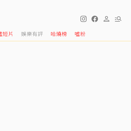
噓短片
娛樂有評
哈燒榜
噓粉