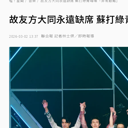
噓！星聞
音樂
故友方大同永遠缺席 蘇打綠青峰嘆「非常艱難」
故友方大同永遠缺席 蘇打綠
聯合報 記者林士傑／即時報導
2026-03-02 13:37