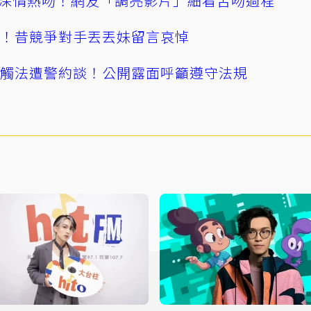
深情熱吻！網友「調亮影片」細看舌吻過程
逝！昔競爭對手丟丟妹留言哀悼
誤觸法遭警約談！公開露面呼籲遵守法規