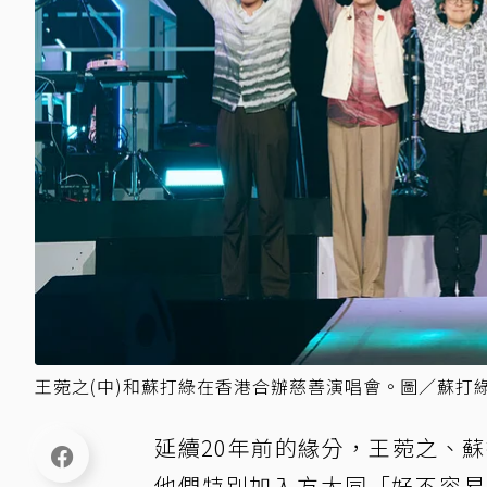
王菀之(中)和蘇打綠在香港合辦慈善演唱會。圖／蘇打
延續20年前的緣分，王菀之、
他們特別加入方大同「好不容易」、