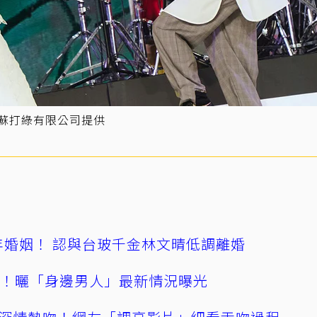
／蘇打綠有限公司提供
4年婚姻！ 認與台玻千金林文晴低調離婚
產！曬「身邊男人」最新情況曝光