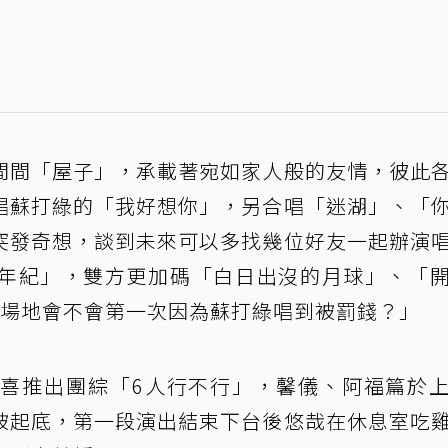
間間「屋子」，承載著宛如家人般的友情，彼此
唱蘇打綠的「我好想你」，另合唱「迷湖」、「
突發奇想，談到未來可以多找幾位好友一起辦演
年紀」，雙方更加碼「白日出沒的月球」、「
個場地會不會第一次因為蘇打綠唱到被罰錢？」
喜推出團綜「6人行不行」，馨儀、阿福篇於
被起底，第一段演出結束下台後悠哉在休息室吃