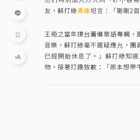
友，蘇打綠
青峰
坦言：「剛剛2
王菀之當年撲台籌備華語專輯，
音樂，蘇打綠毫不遲疑應允，團
已經開始休息了。」蘇打綠知道
物，接著打趣致歉：「原本想帶