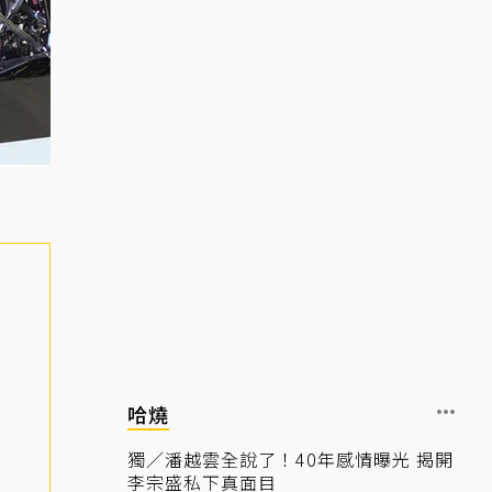
哈燒
獨／潘越雲全說了！40年感情曝光 揭開
李宗盛私下真面目