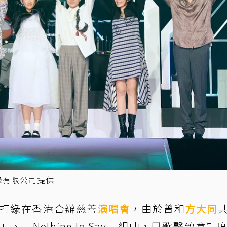
綠有限公司提供
蘇打綠在香港合辦慈善
演唱會
，由於曾和
方大同
「Nothing to Say」組曲，用歌聲致意缺