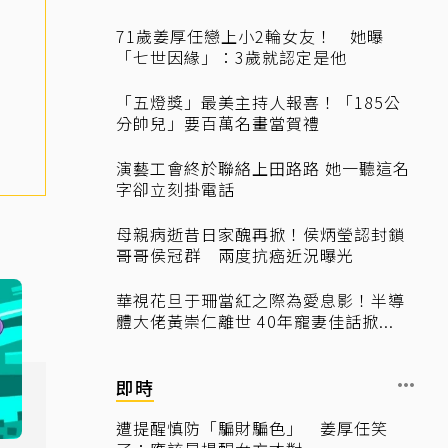
71歲姜厚任戀上小2輪女友！ 她曝
「七世因緣」：3歲就認定是他
「五燈獎」最美主持人報喜！「185公
分帥兒」要百萬名畫當賀禮
演藝工會終於聯絡上田路路 她一聽這名
字卻立刻掛電話
母親病逝昔日家醜再掀！侯炳瑩認封鎖
哥哥侯冠群 兩度抗癌近況曝光
華視花旦于珊當紅之際為愛息影！半導
體大佬黃崇仁離世 40年寵妻佳話掀...
即時
遭提醒慎防「騙財騙色」 姜厚任笑