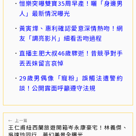
愷樂突曝雙寶35周早產！曬「身邊男
人」最新情況曝光
黃寅燁、惠利確認愛意深情熱吻！網
友「調亮影片」細看舌吻過程
直播主肥大叔46歲驟逝！昔競爭對手
丟丟妹留言哀悼
29歲男偶像「寵粉」誤觸法遭警約
談！公開露面呼籲遵守法規
←
上一篇
王仁甫紐西蘭旅遊開箱岑永康豪宅！林義傑、
吳速玲同行 夢幻美景全曝光