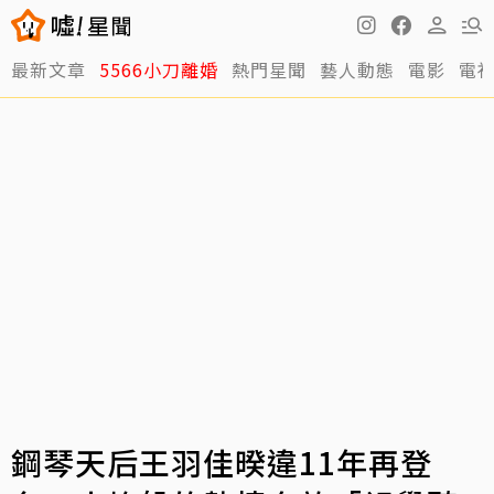
最新文章
5566小刀離婚
熱門星聞
藝人動態
電影
電
鋼琴天后王羽佳暌違11年再登