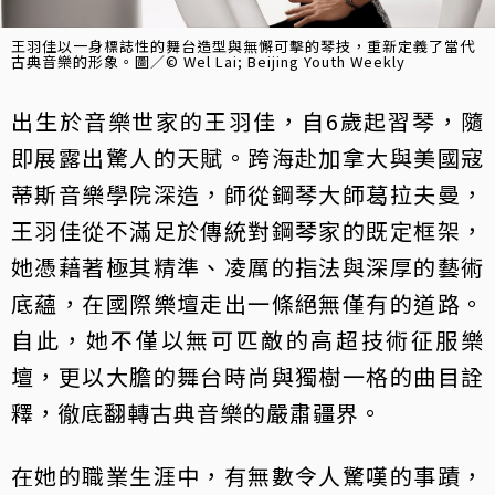
王羽佳以一身標誌性的舞台造型與無懈可擊的琴技，重新定義了當代
古典音樂的形象。圖／© Wel Lai; Beijing Youth Weekly
出生於音樂世家的王羽佳，自6歲起習琴，隨
即展露出驚人的天賦。跨海赴加拿大與美國寇
蒂斯音樂學院深造，師從鋼琴大師葛拉夫曼，
王羽佳從不滿足於傳統對鋼琴家的既定框架，
她憑藉著極其精準、凌厲的指法與深厚的藝術
底蘊，在國際樂壇走出一條絕無僅有的道路。
自此，她不僅以無可匹敵的高超技術征服樂
壇，更以大膽的舞台時尚與獨樹一格的曲目詮
釋，徹底翻轉古典音樂的嚴肅疆界。
在她的職業生涯中，有無數令人驚嘆的事蹟，