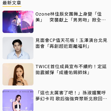
最新文章
Ozone林佳辰女團舞上身變「佳
美」 突襲獻上「男男吻」掀全場
暴動！
見面會CP值天花板！玉澤演台北見
面會「再創超近距離福利」
TWICE首位成員宣布不續約！定延
拋震撼彈「成邊佑錫師妹」
「這也太厲害了吧！」孫淑媚驚呼
夢幻卡司 歌后強強齊聚新北掀回憶
殺