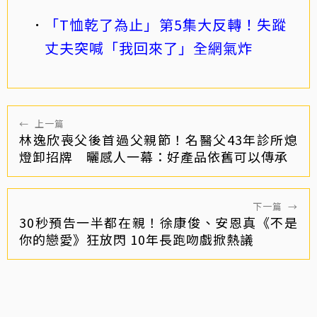
「T恤乾了為止」第5集大反轉！失蹤
丈夫突喊「我回來了」全網氣炸
←
上一篇
林逸欣喪父後首過父親節！名醫父43年診所熄
燈卸招牌 曬感人一幕：好產品依舊可以傳承
下一篇
→
30秒預告一半都在親！徐康俊、安恩真《不是
你的戀愛》狂放閃 10年長跑吻戲掀熱議