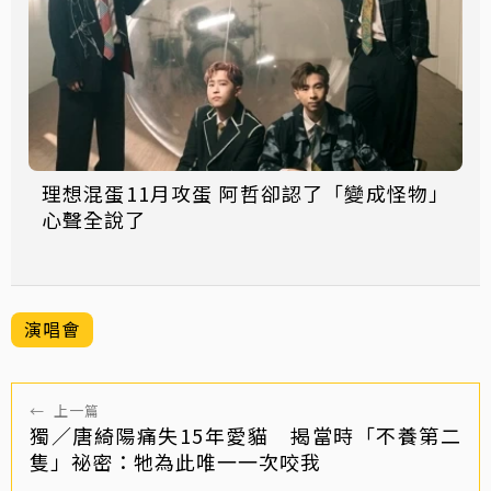
理想混蛋11月攻蛋 阿哲卻認了「變成怪物」
心聲全說了
演唱會
←
上一篇
獨／唐綺陽痛失15年愛貓 揭當時「不養第二
隻」祕密：牠為此唯一一次咬我