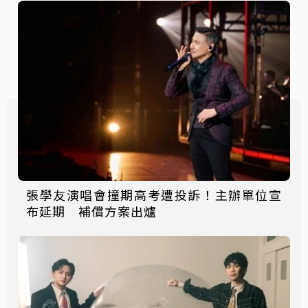
張學友演唱會撞期高考遭投訴！主辦單位宣
布延期 補償方案出爐