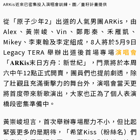
ARKis近來已密集投入演唱會訓練。圖／量籽計畫提供
從「原子少年2」出道的人氣男團ARKis，由
Alex、黃崇峻、Vin、鄭彫秦、禾雁凱、
Mikey、李東翰及李定組成，8人將於5月9日
Legacy TERA 舉辦出道後首場專場
演唱會
「𝐀𝐑𝐊𝐢𝐬末日方舟：新世紀」，門票將於本周
六中午12點正式開賣，團員們也提前劇透，除
了壯觀且充滿衝擊力的舞台外，演唱會當天更
將首度帶來新歌演出，大家也正為了個人表演
橋段密集準備中。
黃崇峻坦言，首次舉辦專場壓力不小，但比起
緊張更多的是期待，「希望Kiss（粉絲名）們