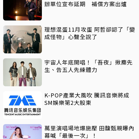
辦單位宣布延期 補償方案出爐
理想混蛋11月攻蛋 阿哲卻認了「變
成怪物」心聲全說了
宇宙人年底開唱！「吾夜」揪麋先
生、告五人先練體力
K-POP產業大風吹 騰訊音樂將成
SM娛樂第2大股東
萬里演唱場地爆施壓 田馥甄親曝內
幕喊「最後一次」！