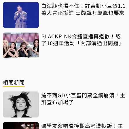
白海豚也擋不住！許富凱小巨蛋1.1
萬人冒雨挺進 田馥甄有颱風也要來
BLACKPINK合體直播再道歉！認
了10週年活動「內部溝通出問題」
相關新聞
搶不到GD小巨蛋門票全網崩潰！主
辦宣布加場了
張學友演唱會撞期高考遭投訴！主