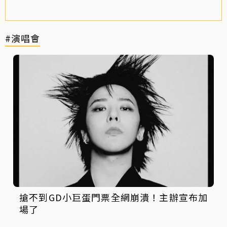
#演唱會
搶不到GD小巨蛋門票全網崩潰！主辦宣布加
場了