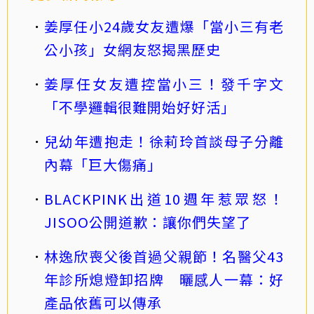
姜厚任小24歲女友遭爆「當小三有老
公小孩」女網友怒揭黑歷史
姜厚任女友遭控當小三！發千字文
「不學邏輯很難開始好好活」
兒幼年遭抱走！徐莉玲首談母子分離
內幕「巨大傷痛」
BLACKPINK出道10週年惹眾怒！
JISOO公開道歉：讓你們失望了
林逸欣喪父後首過父親節！名醫父43
年診所熄燈卸招牌 曬感人一幕：好
產品依舊可以傳承