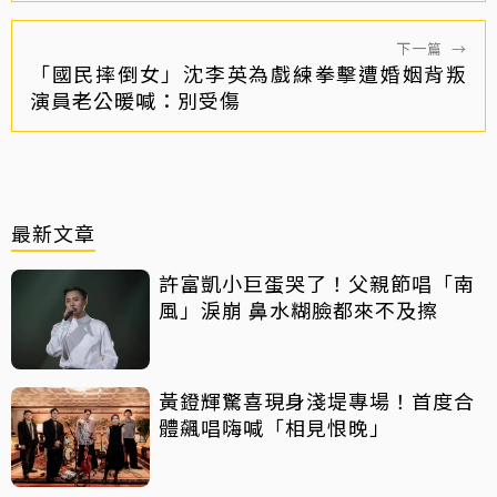
下一篇
→
「國民摔倒女」沈李英為戲練拳擊遭婚姻背叛
演員老公暖喊：別受傷
最新文章
許富凱小巨蛋哭了！父親節唱「南
風」淚崩 鼻水糊臉都來不及擦
黃鐙輝驚喜現身淺堤專場！首度合
體飆唱嗨喊「相見恨晚」