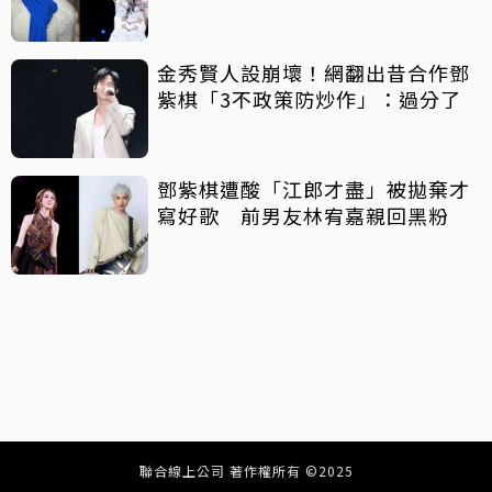
金秀賢人設崩壞！網翻出昔合作鄧
紫棋「3不政策防炒作」：過分了
鄧紫棋遭酸「江郎才盡」被拋棄才
寫好歌 前男友林宥嘉親回黑粉
聯合線上公司 著作權所有 ©2025