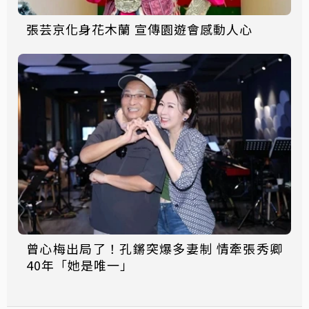
張芸京化身花木蘭 宣傳園遊會感動人心
曾心梅出局了！孔鏘突爆多妻制 情牽張秀卿
40年「她是唯一」