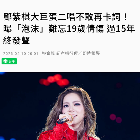
鄧紫棋大巨蛋二唱不敢再卡詞！
曝「泡沫」難忘19歲情傷 過15年
終發聲
聯合報 記者梅衍儂／即時報導
2026-04-10 20:01