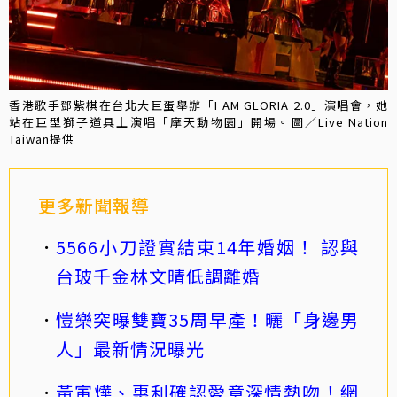
香港歌手鄧紫棋在台北大巨蛋舉辦「I AM GLORIA 2.0」演唱會，她
站在巨型獅子道具上演唱「摩天動物園」開場。圖／Live Nation
Taiwan提供
更多新聞報導
5566小刀證實結束14年婚姻！ 認與
台玻千金林文晴低調離婚
愷樂突曝雙寶35周早產！曬「身邊男
人」最新情況曝光
黃寅燁、惠利確認愛意深情熱吻！網