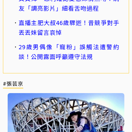
友「調亮影片」細看舌吻過程
直播主肥大叔46歲驟逝！昔競爭對手
丟丟妹留言哀悼
29歲男偶像「寵粉」誤觸法遭警約
談！公開露面呼籲遵守法規
#張芸京