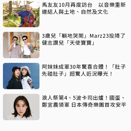
馬友友10月再度訪台 以音樂重新
連結人與土地、自然及文化
3歲兒「躺地哭鬧」Marz23投降了
健志讚兒「天使寶寶」
阿妹妹成軍30年驚喜合體！「肚子
先碰肚子」超驚人近況曝光！
浪人祭第4、5波卡司出爐！國蛋、
鄭宜農領軍 日本傳奇樂團首攻安平