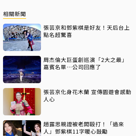
相關新聞
張芸京和鄧紫棋是好友！天后台上
點名超驚喜
周杰倫大巨蛋創巡演「2大之最」
嘉賓名單…公司回應了
張芸京化身花木蘭 宣傳園遊會感動
人心
趙露思親證被老闆毆打！「過來
人」鄧紫棋11字暖心鼓勵