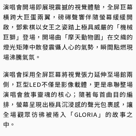
演唱會開場即展現震撼的視覺體驗，全屏巨幕
橫跨大巨蛋兩翼，磅礡聲響伴隨螢幕緩緩開
啟，鄧紫棋以女王之姿踏上極具威嚴的「機械
巨獅」登場，開場曲「摩天動物園」在交織的
燈光矩陣中散發震懾人心的氣勢，瞬間點燃現
場沸騰氣氛。
演唱會採用全屏巨幕將視覺張力延伸至場館兩
側，巨型LED不僅是影像載體，更是串聯整場
演唱會敘事靈魂的核心；隨著每首曲目的編
排，螢幕呈現出極具沉浸感的聲光包裹感，讓
全場觀眾彷彿被捲入「GLORIA」的故事之
中。