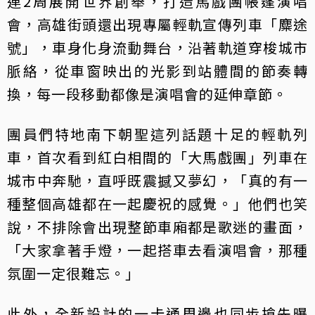
連2周展開世界創舉，打造馬戲團帳篷演唱
會，高雄街頭還出現專屬輕軌宣傳列車「麋途
號」，車身化身流動舞台，沿著軌道穿梭城市
脈絡，從車窗映出的光影到站體間的節奏轉
換，每一段移動都像是演唱會的延伸章節。
團員們特地南下朝聖這列話題十足的輕軌列
車，首次看到紅白相間的「大馬戲團」列車在
城市中奔馳，直呼既震撼又夢幻，「真的有一
種整個高雄都在一起慶祝的感覺。」他們也笑
說，不排除會出現整節車廂都是歌迷的畫面，
「大家拿著手燈，一起搭車去看演唱會，那種
氛圍一定很難忘。」
此外，全新設計的一卡通周邊也同步搶先曝