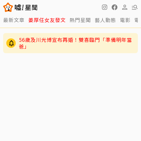
最新文章
姜厚任女友發文
熱門星聞
藝人動態
電影
電
56歲及川光博宣布再婚！雙喜臨門「準備明年當
爸」