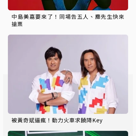
中島美嘉要來了！同場告五人、麋先生快來
搶票
被黃奇斌逼瘋！動力火車求饒降Key