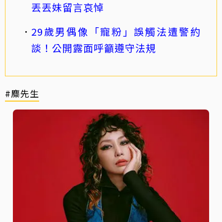
丟丟妹留言哀悼
29歲男偶像「寵粉」誤觸法遭警約
談！公開露面呼籲遵守法規
#麋先生