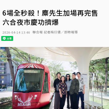
6場全秒殺！麋先生加場再完售
六合夜市慶功擠爆
聯合報 記者梅衍儂／即時報導
2026-04-14 13:46