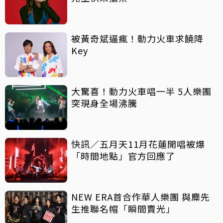
被黃奇斌逼瘋！動力火車求饒降
Key
大驚喜！動力火車唱一半 5人樂團
突現身全場沸騰
快訊／五月天11月花蓮開唱被爆
「時間地點」官方回應了
NEW ERA首合作華人樂團 與麋先
生推聯名帽「瞬間賣光」