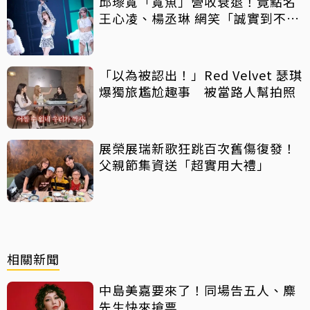
邱瓈寬「寬魚」營收衰退！竟點名
王心凌、楊丞琳 網笑「誠實到不
行」
「以為被認出！」Red Velvet 瑟琪
爆獨旅尷尬趣事 被當路人幫拍照
展榮展瑞新歌狂跳百次舊傷復發！
父親節集資送「超實用大禮」
相關新聞
中島美嘉要來了！同場告五人、麋
先生快來搶票