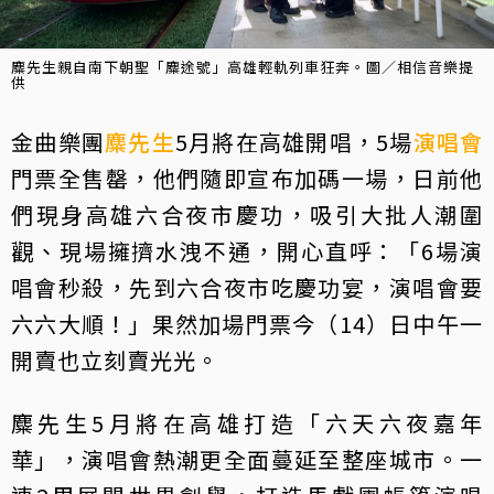
麋先生親自南下朝聖「麋途號」高雄輕軌列車狂奔。圖／相信音樂提
供
金曲樂團
麋先生
5月將在高雄開唱，5場
演唱會
門票全售罄，他們隨即宣布加碼一場，日前他
們現身高雄六合夜市慶功，吸引大批人潮圍
觀、現場擁擠水洩不通，開心直呼：「6場演
唱會秒殺，先到六合夜市吃慶功宴，演唱會要
六六大順！」果然加場門票今（14）日中午一
開賣也立刻賣光光。
麋先生5月將在高雄打造「六天六夜嘉年
華」，演唱會熱潮更全面蔓延至整座城市。一