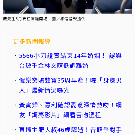
麋先生5月要在高雄開場。圖／相信音樂提供
更多新聞報導
5566小刀證實結束14年婚姻！ 認與
台玻千金林文晴低調離婚
愷樂突曝雙寶35周早產！曬「身邊男
人」最新情況曝光
黃寅燁、惠利確認愛意深情熱吻！網
友「調亮影片」細看舌吻過程
直播主肥大叔46歲驟逝！昔競爭對手