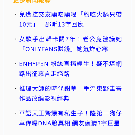
兒遭控交友騙吃騙喝「約吃火鍋只帶
10元」 邵昕13字回應
女歌手出輯卡關7年！老公竟建議她
「ONLYFANS賺錢」她氣炸心寒
ENHYPEN 粉絲直播輕生！疑不堪網
路出征惡言走絕路
推理大師的時代謝幕 重溫東野圭吾
作品改編影視經典
華語天王驚爆有私生子！陸第一狗仔
卓偉曝DNA驗真相 網友瘋猜3字巨星