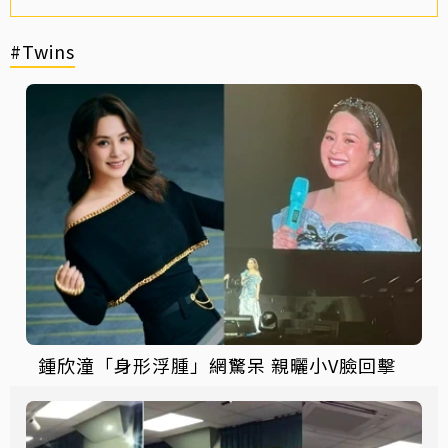
#Twins
鍾欣潼「身形浮腫」網驚呆 親曬小V臉回擊