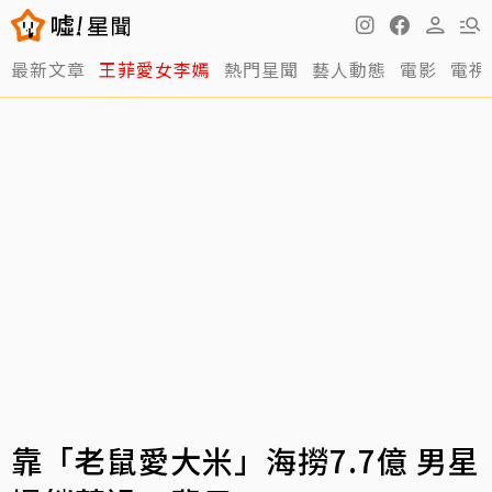
最新文章
王菲愛女李嫣
熱門星聞
藝人動態
電影
電視
靠「老鼠愛大米」海撈7.7億 男星