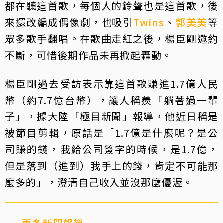
都在聽這首歌，每個人的鈴聲也是這首歌，後
來還改編成偶像劇，也吸引
Twins
、
郭美美
等
眾多歌手翻唱。在歌曲走紅之後，楊臣剛邀約
不斷，可惜後期作品未再掀起轟動。
楊臣剛過去受訪表示靠這首歌賺進1.7億人民
幣（約7.7億台幣），讓人稱羨「躺著過一輩
子」，據大陸「極目新聞」報導，他近日稱是
被節目剪輯，原話是「1.7億是什麼呢？是公
司賺的錢，我給公司簽字的時候，是1.7億，
但是落到（進到）我手上的錢，肯定不可能那
麼多的」，澄清自己收入並沒那麼優渥。
更多新聞報導