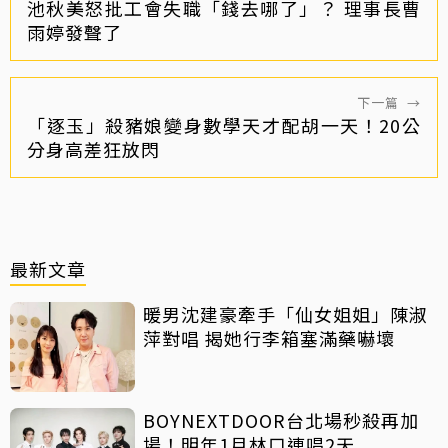
池秋美怒批工會失職「錢去哪了」？ 理事長曹
雨婷發聲了
下一篇
→
「逐玉」殺豬娘變身數學天才配胡一天！20公
分身高差狂放閃
最新文章
暖男沈建豪牽手「仙女姐姐」陳淑
萍對唱 揭她行李箱塞滿藥嚇壞
BOYNEXTDOOR台北場秒殺再加
場！明年1月林口連唱2天