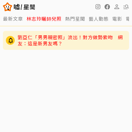
最新文章
林志玲曬帥兒照
熱門星聞
藝人動態
電影
電
劉亞仁「男男親密照」流出！對方做勢索吻 網
友：這是新男友嗎？
五月天冠佑20愛女遭AI合成不雅影像 小玫瑰劉
芯妤親回擊：已截圖存證