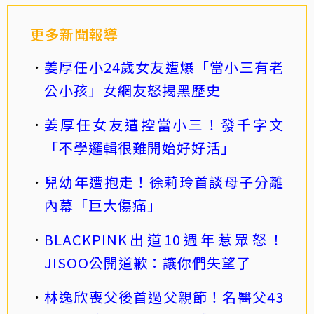
更多新聞報導
姜厚任小24歲女友遭爆「當小三有老
公小孩」女網友怒揭黑歷史
姜厚任女友遭控當小三！發千字文
「不學邏輯很難開始好好活」
兒幼年遭抱走！徐莉玲首談母子分離
內幕「巨大傷痛」
BLACKPINK出道10週年惹眾怒！
JISOO公開道歉：讓你們失望了
林逸欣喪父後首過父親節！名醫父43