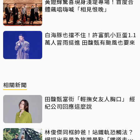
黃鐙輝驚喜現身淺堤專場！首度合
體飆唱嗨喊「相見恨晚」
白海豚也擋不住！許富凱小巨蛋1.1
萬人冒雨挺進 田馥甄有颱風也要來
相關新聞
田馥甄當街「輕撫女友人胸口」 經
紀公司回應這麼說
林俊傑同框帥爸！站鐵軌恐觸法？
網認出背景為旅遊景點「鐵道走