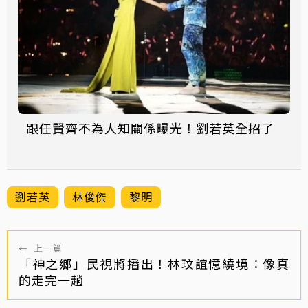
跟任賢齊不為人知關係曝光！劉若英全招了
劉若英
林俊傑
黎明
←
上一篇
「神之鄉」民視將播出！林玟誼憶繞境：像真
的走完一趟