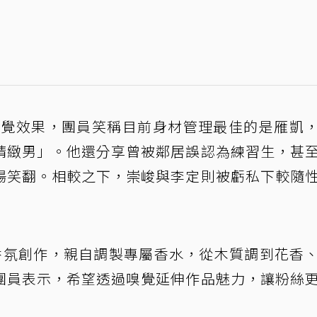
視覺效果，團員笑稱目前身材管理最佳的是雁凱
精緻男」。他還分享曾被鄰居誤認為練習生，甚
場笑翻。相較之下，崇峻與李定則被虧私下較隨
界香氛創作，親自調製專屬香水，從木質調到花香
團員表示，希望透過嗅覺延伸作品魅力，讓粉絲