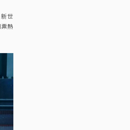
：新世
門票熱