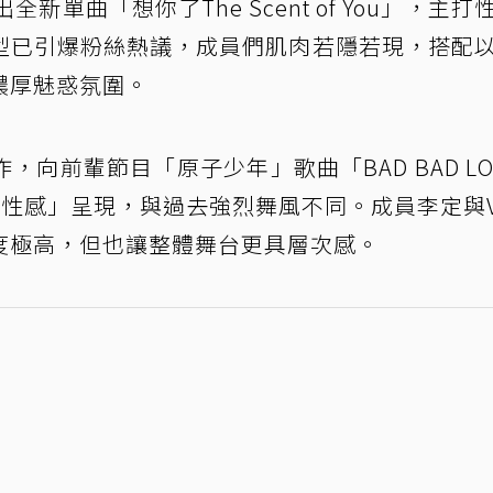
全新單曲「想你了The Scent of You」，主打
型已引爆粉絲熱議，成員們肌肉若隱若現，搭配
濃厚魅惑氛圍。
向前輩節目「原子少年」歌曲「BAD BAD LO
斂性感」呈現，與過去強烈舞風不同。成員李定與V
度極高，但也讓整體舞台更具層次感。