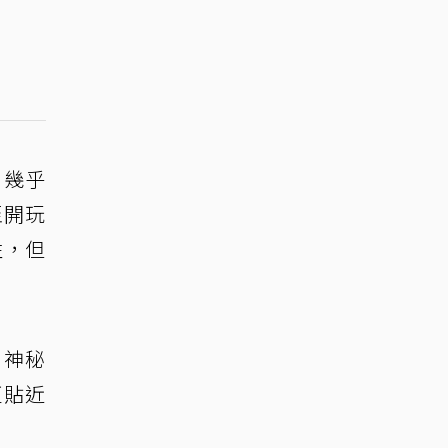
，幾乎
至開玩
性，但
、神秘
更貼近