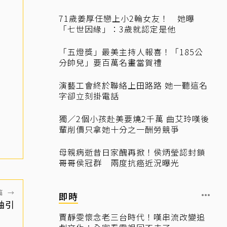
71歲姜厚任戀上小2輪女友！ 她曝
「七世因緣」：3歲就認定是他
「五燈獎」最美主持人報喜！「185公
分帥兒」要百萬名畫當賀禮
演藝工會終於聯絡上田路路 她一聽這名
字卻立刻掛電話
獨／2個小孩赴美要燒2千萬 曲艾玲嘆後
輩削價只拿她十分之一酬勞競爭
母親病逝昔日家醜再掀！侯炳瑩認封鎖
哥哥侯冠群 兩度抗癌近況曝光
篇
→
即時
軸引
賈靜雯懷念老三台時代！嘆串流改變追