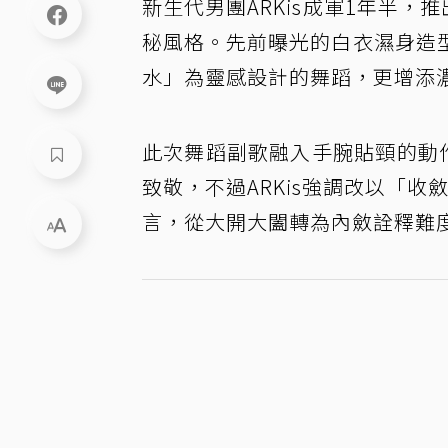
新生代男團ARKis成軍1年半，推出
秘風格。先前曝光的白衣濕身造
水」為靈感設計的舞蹈，更增添
此次舞蹈副歌融入手腕貼頸的動作，
致敬，不過ARKis強調改以「收
言，從大開大闔轉為內斂詮釋難