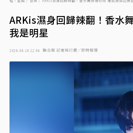
噓！星聞
音樂
ARKis濕身回歸辣翻！香水舞撩爆粉絲 雁凱被誤認
ARKis濕身回歸辣翻！香
我是明星
聯合報 記者梅衍儂／即時報導
2026-04-16 22:46