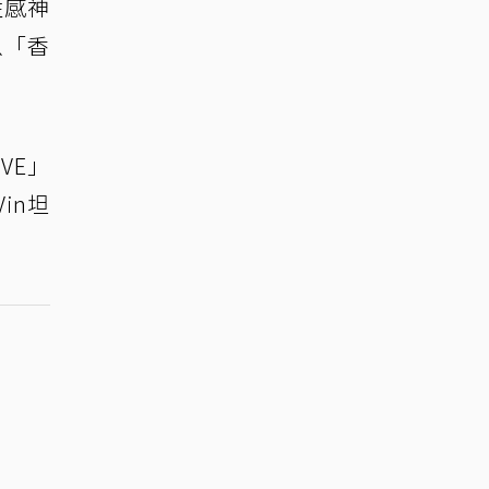
性感神
以「香
VE」
in坦