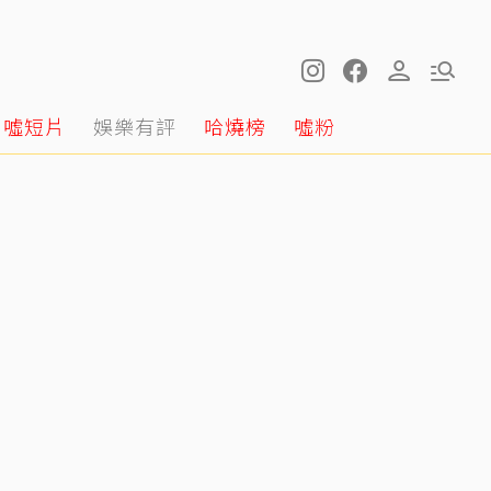
噓短片
娛樂有評
哈燒榜
噓粉