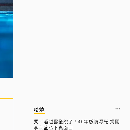
哈燒
獨／潘越雲全說了！40年感情曝光 揭開
李宗盛私下真面目