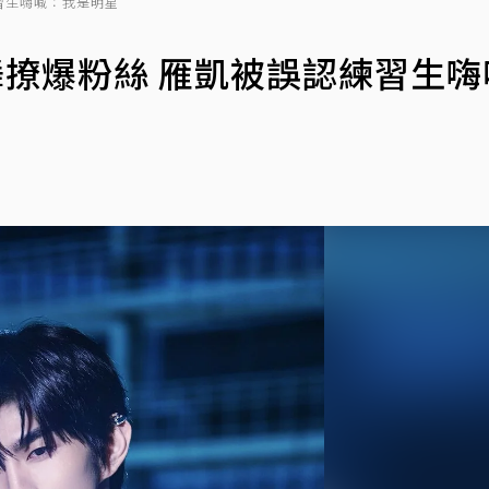
練習生嗨喊：我是明星
水舞撩爆粉絲 雁凱被誤認練習生