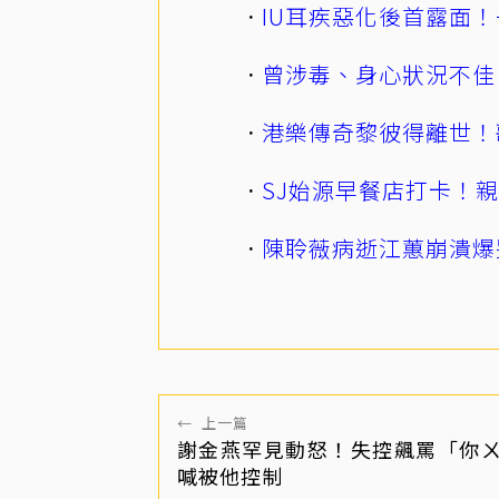
IU耳疾惡化後首露面！
曾涉毒、身心狀況不佳
港樂傳奇黎彼得離世！
SJ始源早餐店打卡！
陳聆薇病逝江蕙崩潰爆
←
上一篇
謝金燕罕見動怒！失控飆罵「你
喊被他控制