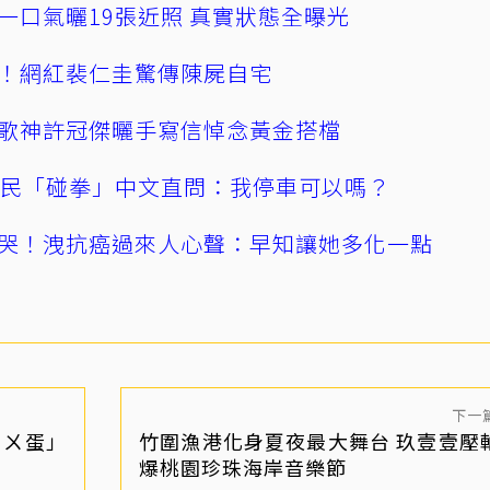
一口氣曬19張近照 真實狀態全曝光
！網紅裴仁圭驚傳陳屍自宅
歌神許冠傑曬手寫信悼念黃金搭檔
親民「碰拳」中文直問：我停車可以嗎？
哭！洩抗癌過來人心聲：早知讓她多化一點
下一
ㄨㄨ蛋」
竹圍漁港化身夏夜最大舞台 玖壹壹壓
爆桃園珍珠海岸音樂節