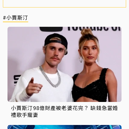
#小賈斯汀
小賈斯汀98億財產被老婆花完？ 缺錢急當婚
禮歌手寵妻