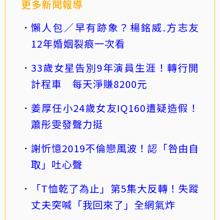
更多新聞報導
懶人包／早有跡象？楊銘威.方志友
12年婚姻裂痕一次看
33歲女星告別9年演員生涯！轉行開
計程車 每天淨賺8200元
姜厚任小24歲女友IQ160遭疑造假！
蕭彤雯發聲力挺
謝忻憶2019不倫戀風波！認「咎由自
取」吐心聲
「T恤乾了為止」第5集大反轉！失蹤
丈夫突喊「我回來了」全網氣炸