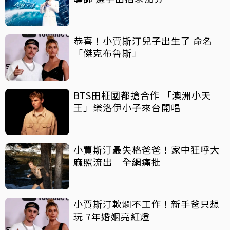
恭喜！小賈斯汀兒子出生了 命名
「傑克布魯斯」
BTS田柾國都搶合作 「澳洲小天
王」樂洛伊小子來台開唱
小賈斯汀最失格爸爸！家中狂呼大
麻照流出 全網痛批
小賈斯汀軟爛不工作！新手爸只想
玩 7年婚姻亮紅燈