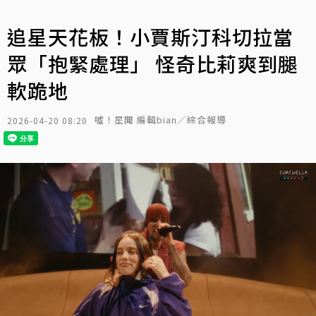
追星天花板！小賈斯汀科切拉當
眾「抱緊處理」 怪奇比莉爽到腿
軟跪地
噓！星聞 編輯bian／綜合報導
2026-04-20 08:20