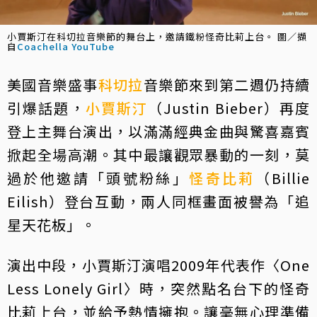
小賈斯汀在科切拉音樂節的舞台上，邀請鐵粉怪奇比莉上台。 圖／擷
自
Coachella YouTube
美國音樂盛事
科切拉
音樂節來到第二週仍持續
引爆話題，
小賈斯汀
（Justin Bieber）再度
登上主舞台演出，以滿滿經典金曲與驚喜嘉賓
掀起全場高潮。其中最讓觀眾暴動的一刻，莫
過於他邀請「頭號粉絲」
怪奇比莉
（Billie
Eilish）登台互動，兩人同框畫面被譽為「追
星天花板」。
演出中段，小賈斯汀演唱2009年代表作〈One
Less Lonely Girl〉時，突然點名台下的怪奇
比莉上台，並給予熱情擁抱。讓毫無心理準備