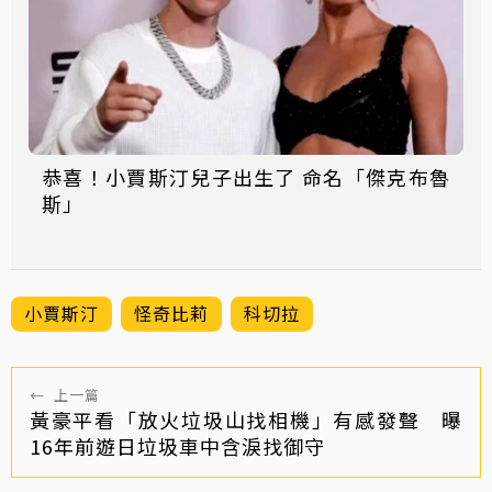
恭喜！小賈斯汀兒子出生了 命名「傑克布魯
斯」
小賈斯汀
怪奇比莉
科切拉
←
上一篇
黃豪平看「放火垃圾山找相機」有感發聲 曝
16年前遊日垃圾車中含淚找御守