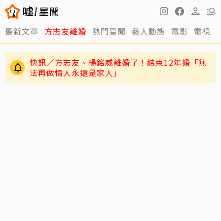
最新文章
方志友離婚
熱門星聞
藝人動態
電影
電視
快訊／方志友、楊銘威離婚了！結束12年婚「無
法再做情人永遠是家人」
12年婚姻走到盡頭早有跡象？楊銘威、方志友過
去婚姻裂痕一次看