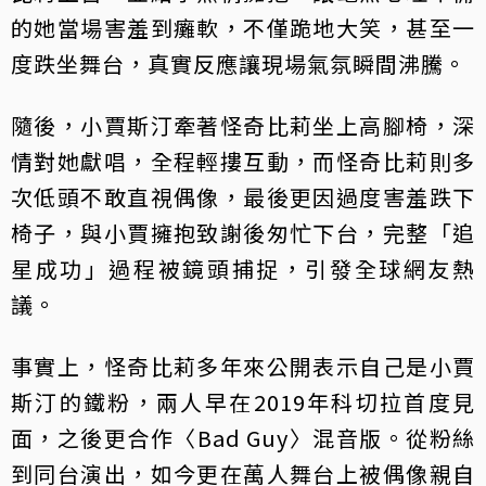
的她當場害羞到癱軟，不僅跪地大笑，甚至一
度跌坐舞台，真實反應讓現場氣氛瞬間沸騰。
隨後，小賈斯汀牽著怪奇比莉坐上高腳椅，深
情對她獻唱，全程輕摟互動，而怪奇比莉則多
次低頭不敢直視偶像，最後更因過度害羞跌下
椅子，與小賈擁抱致謝後匆忙下台，完整「追
星成功」過程被鏡頭捕捉，引發全球網友熱
議。
事實上，怪奇比莉多年來公開表示自己是小賈
斯汀的鐵粉，兩人早在2019年科切拉首度見
面，之後更合作〈Bad Guy〉混音版。從粉絲
到同台演出，如今更在萬人舞台上被偶像親自