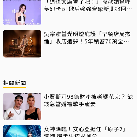
「這也太厲害了吧！」孫淑媚驚呼
夢幻卡司 歌后強強齊聚新北掀回憶
殺
吳宗憲當光明燈庇護「早餐店周杰
倫」收店追夢！5年積蓄70萬全砸
光
相關新聞
小賈斯汀98億財產被老婆花完？ 缺
錢急當婚禮歌手寵妻
女神降臨！安心亞擔任「原子2」
導師 選手出招求加分