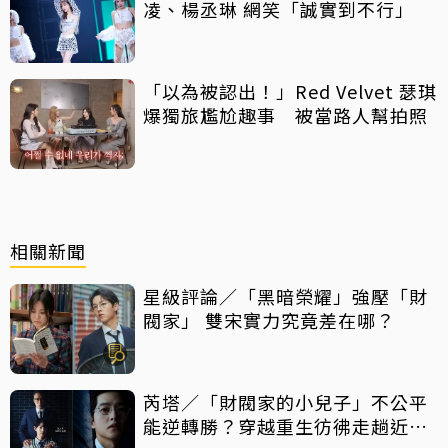
凌、楊丞琳 網笑「誠實到不行」
「以為被認出！」Red Velvet 瑟琪
爆獨旅尷尬趣事 被當路人幫拍照
相關新聞
星級評論／「黑暗榮耀」強壓「財
閥家」 雙宋實力究竟差在哪？
芮塔／「財閥家的小兒子」不公平
能逆轉勝？穿越重生彷彿走趟近代