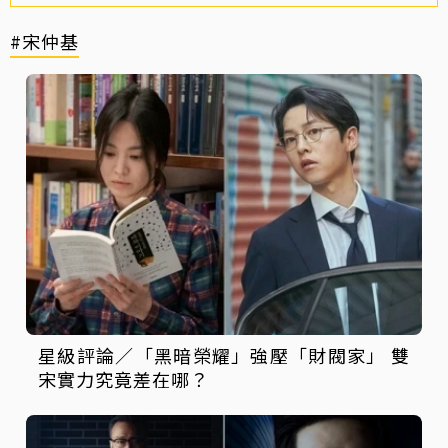
#宋仲基
星級評論／「黑暗榮耀」強壓「財閥家」 雙
宋實力究竟差在哪？