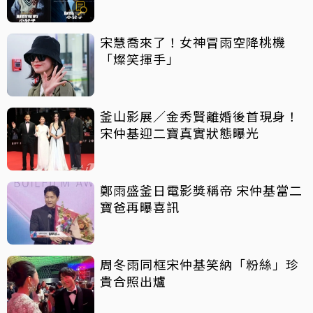
發展史
宋慧喬來了！女神冒雨空降桃機
「燦笑揮手」
釜山影展／金秀賢離婚後首現身！
宋仲基迎二寶真實狀態曝光
鄭雨盛釜日電影獎稱帝 宋仲基當二
寶爸再曝喜訊
周冬雨同框宋仲基笑納「粉絲」珍
貴合照出爐