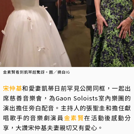
金素賢看到凱蒂超驚訝。圖／摘自IG
宋仲基
和愛妻凱蒂日前罕見公開同框，一起出
席慈善音樂會，為Gaon Soloists室內樂團的
演出擔任旁白配音。主持人的張聖圭和擔任獻
唱歌手的音樂劇演員
金素賢
在活動後感動分
享，大讚宋仲基夫妻親切又有愛心。