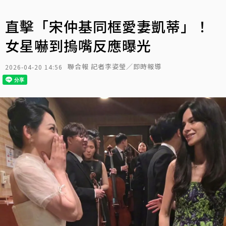
直擊「宋仲基同框愛妻凱蒂」！
女星嚇到摀嘴反應曝光
聯合報 記者李姿瑩／即時報導
2026-04-20 14:56