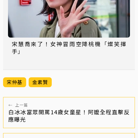
宋慧喬來了！女神冒雨空降桃機「燦笑揮
手」
宋仲基
金素賢
←
上一篇
白冰冰當眾開罵14歲女童星！阿嬤全程直擊反
應曝光