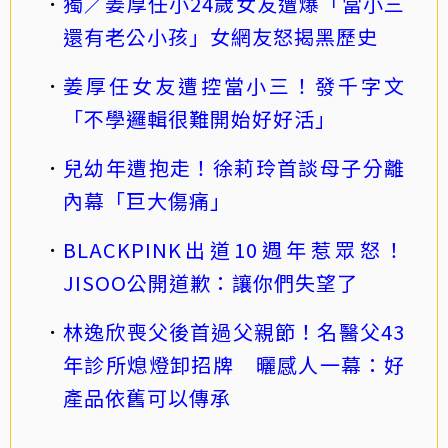
獨／姜厚任小24歲女友遭爆「當小三
還有老公小孩」女網友怒揭黑歷史
姜厚任女友遭控當小三！發千字文
「不學邏輯很難開始好好活」
兒幼年遭抱走！徐莉玲首談母子分離
內幕「巨大傷痛」
BLACKPINK出道10週年惹眾怒！
JISOO公開道歉：讓你們失望了
林逸欣喪父後首過父親節！名醫父43
年診所熄燈卸招牌 曬感人一幕：好
產品依舊可以傳承