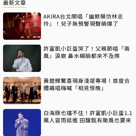
最新文章
AKIRA台北開唱「幽默模仿林志
玲」！兒子無預警現聲萌爆了
許富凱小巨蛋哭了！父親節唱「南
風」淚崩 鼻水糊臉都來不及擦
黃鐙輝驚喜現身淺堤專場！首度合
體飆唱嗨喊「相見恨晚」
白海豚也擋不住！許富凱小巨蛋1.1
萬人冒雨挺進 田馥甄有颱風也要來