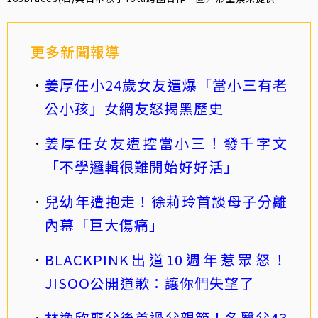
更多新聞報導
姜厚任小24歲女友遭爆「當小三有老
公小孩」女網友怒揭黑歷史
姜厚任女友遭控當小三！發千字文
「不學邏輯很難開始好好活」
兒幼年遭抱走！徐莉玲首談母子分離
內幕「巨大傷痛」
BLACKPINK出道10週年惹眾怒！
JISOO公開道歉：讓你們失望了
林逸欣喪父後首過父親節！名醫父43