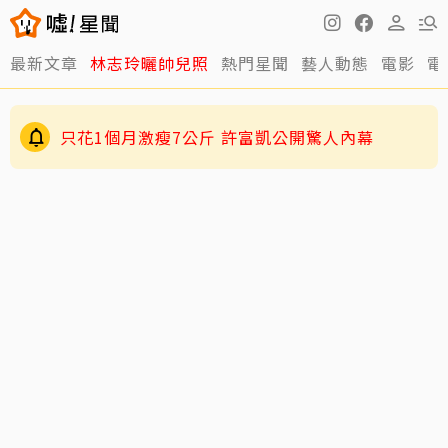
最新文章
林志玲曬帥兒照
熱門星聞
藝人動態
電影
電
只花1個月激瘦7公斤 許富凱公開驚人內幕