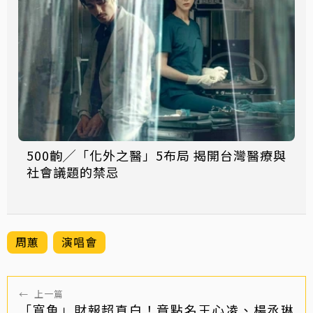
500齣╱「化外之醫」5布局 揭開台灣醫療與
社會議題的禁忌
周蕙
演唱會
←
上一篇
「寬魚」財報超直白！竟點名王心凌、楊丞琳