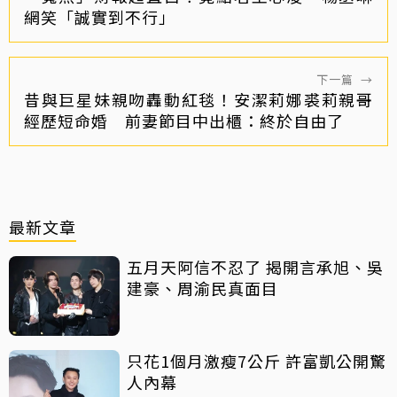
網笑「誠實到不行」
下一篇
→
昔與巨星妹親吻轟動紅毯！安潔莉娜裘莉親哥
經歷短命婚 前妻節目中出櫃：終於自由了
最新文章
五月天阿信不忍了 揭開言承旭、吳
建豪、周渝民真面目
只花1個月激瘦7公斤 許富凱公開驚
人內幕