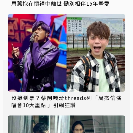
周蕙抱在懷裡中離世 慟別相伴15年摯愛
沒搶到票？蔡阿嘎滑threads列「周杰倫演
唱會10大重點 」引網狂讚