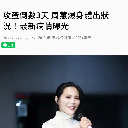
攻蛋倒數3天 周蕙爆身體出狀
況！最新病情曝光
聯合報 記者梅衍儂／即時報導
2026-04-22 20:23