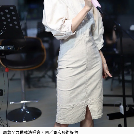
周蕙全力備戰演唱會。圖／寬宏藝術提供