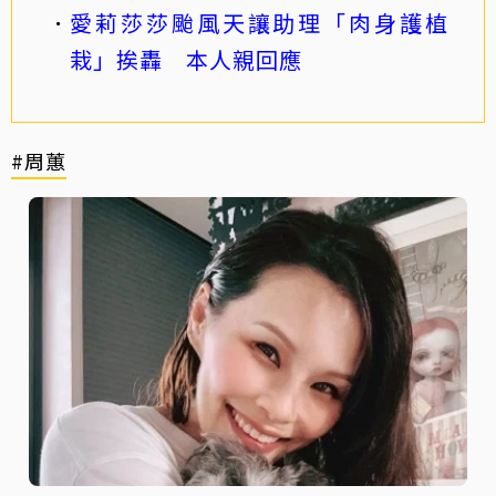
愛莉莎莎颱風天讓助理「肉身護植
栽」挨轟 本人親回應
#周蕙