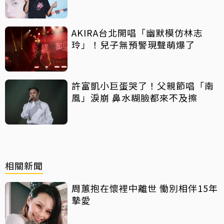
AKIRA台北開唱「幽默模仿林志
玲」！兒子無預警現聲萌爆了
許富凱小巨蛋哭了！父親節唱「南
風」淚崩 鼻水糊臉都來不及擦
相關新聞
周蕙抱在懷裡中離世 慟別相伴15年
摯愛