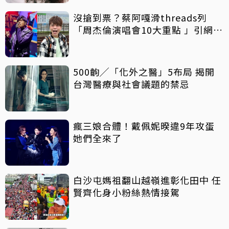
沒搶到票？蔡阿嘎滑threads列
「周杰倫演唱會10大重點 」引網狂
讚
500齣╱「化外之醫」5布局 揭開
台灣醫療與社會議題的禁忌
瘋三娘合體！戴佩妮暌違9年攻蛋
她們全來了
白沙屯媽祖翻山越嶺進彰化田中 任
賢齊化身小粉絲熱情接駕