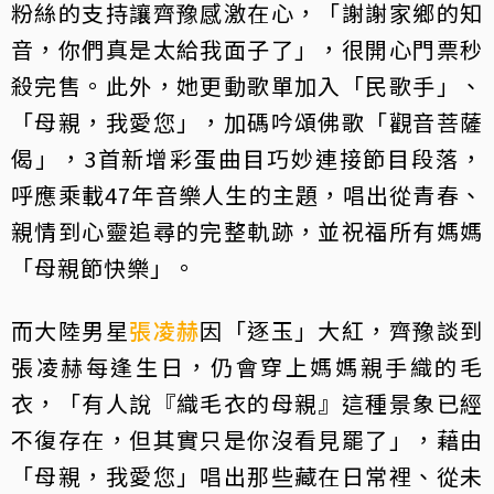
粉絲的支持讓齊豫感激在心，「謝謝家鄉的知
音，你們真是太給我面子了」，很開心門票秒
殺完售。此外，她更動歌單加入「民歌手」、
「母親，我愛您」，加碼吟頌佛歌「觀音菩薩
偈」，3首新增彩蛋曲目巧妙連接節目段落，
呼應乘載47年音樂人生的主題，唱出從青春、
親情到心靈追尋的完整軌跡，並祝福所有媽媽
「母親節快樂」。
而大陸男星
張凌赫
因「逐玉」大紅，齊豫談到
張凌赫每逢生日，仍會穿上媽媽親手織的毛
衣，「有人說『織毛衣的母親』這種景象已經
不復存在，但其實只是你沒看見罷了」，藉由
「母親，我愛您」唱出那些藏在日常裡、從未