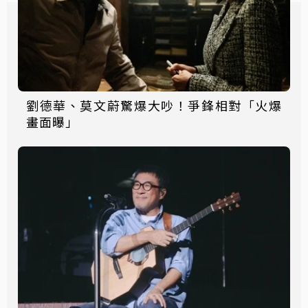
劉德華、莫文蔚驚爆大吵！爭鋒相對「火爆
畫面曝」