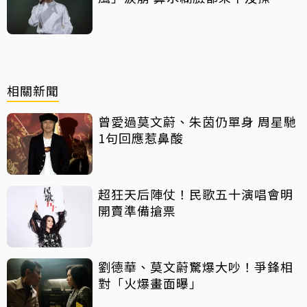
相關新聞
曾愛過莫文蔚、朱茵仍單身 周星馳
1句回應惹鼻酸
超狂天后陣仗！民歌五十演唱會明
開賣準備搶票
劉德華、莫文蔚驚爆大吵！爭鋒相
對「火爆畫面曝」