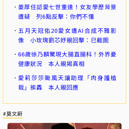
姜厚任認愛七世重逢！女友學歷背景
遭疑 列6點反擊：你們不懂
五月天冠佑20愛女遭AI合成不雅影
像 小玫瑰劉芯妤親回擊：已截圖
66歲徐乃麟驚現大腸直腸科！外界憂
健康狀況 本人親揭真相
愛莉莎莎颱風天讓助理「肉身護植
栽」挨轟 本人親回應
#莫文蔚