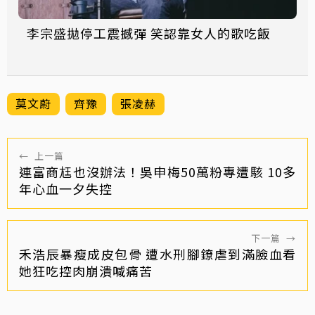
李宗盛拋停工震撼彈 笑認靠女人的歌吃飯
莫文蔚
齊豫
張凌赫
←
上一篇
連富商尪也沒辦法！吳申梅50萬粉專遭駭 10多
年心血一夕失控
下一篇
→
禾浩辰暴瘦成皮包骨 遭水刑腳鐐虐到滿臉血看
她狂吃控肉崩潰喊痛苦