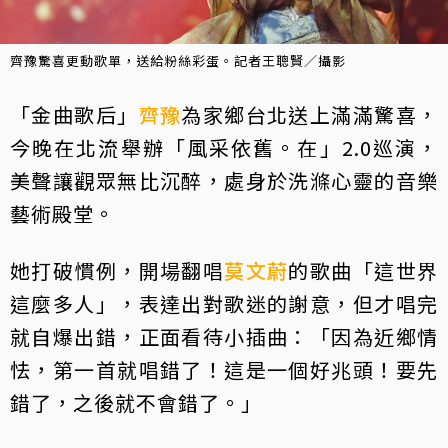
齊豫驚喜更動歌單，送給粉絲彩蛋。記者王聰賢／攝影
「金曲歌后」
齊豫
為家鄉台北送上滿滿驚喜，
今晚在北流舉辦「風采依舊。在」2.0巡演，
美聲讓觀眾無比沉醉，處身於洗滌心靈的音樂
藝術殿堂。
她打破慣例，開場翻唱
莫文蔚
的歌曲「這世界
這麼多人」，表達出對歌迷的謝意，但才唱完
就自爆出錯，正面看待小插曲：「因為近鄉情
怯，第一首就唱錯了！這是一個好兆頭！要先
錯了，之後就不會錯了。」