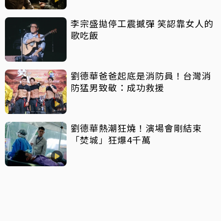
李宗盛拋停工震撼彈 笑認靠女人的
歌吃飯
劉德華爸爸起底是消防員！台灣消
防猛男致敬：成功救援
劉德華熱潮狂燒！演場會剛結束
「焚城」狂爆4千萬