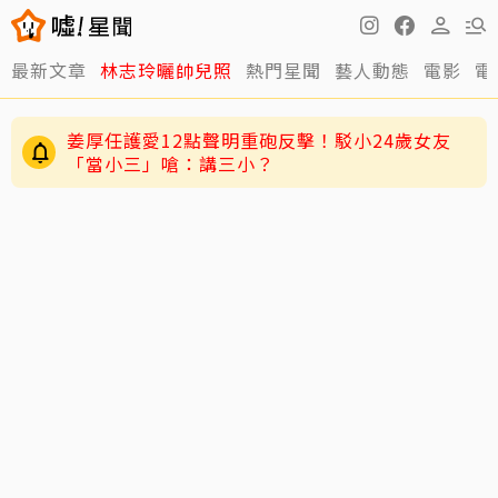
最新文章
林志玲曬帥兒照
熱門星聞
藝人動態
電影
電
姜厚任護愛12點聲明重砲反擊！駁小24歲女友
「當小三」嗆：講三小？
和周子瑜、葉舒華一同競爭 台灣林莎首度入圍全
球百大美女