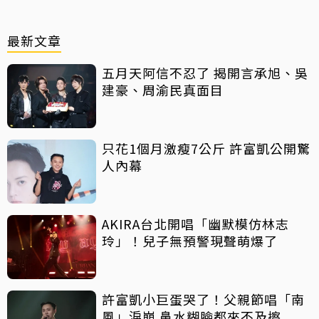
最新文章
五月天阿信不忍了 揭開言承旭、吳
建豪、周渝民真面目
只花1個月激瘦7公斤 許富凱公開驚
人內幕
AKIRA台北開唱「幽默模仿林志
玲」！兒子無預警現聲萌爆了
許富凱小巨蛋哭了！父親節唱「南
風」淚崩 鼻水糊臉都來不及擦