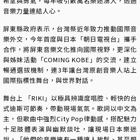
希望與勇氣，每年吸引數萬名樂迷湧入，透過
音樂力量連結人心。
屏東縣政府表示，台灣祭近年致力推動國際音
樂外交，今年首度與日本「朝日電視台」攜手
合作，將屏東音樂文化推向國際視野，更深化
與姊妹活動「COMING KOBE」的交流，建立
暢通選拔機制，連3年讓台灣原創音樂人站上
國際指標性舞台，與世界對話。
舞台上 「RIKI」以極具辨識度唱腔、輕快的台
式迪斯可節奏，帶動現場氣氛。歌詞以中文為
主，但歌曲中強烈City Pop律動感，搭配魅力
十足肢體表演與幽默談吐，讓現場日本樂迷
說，「他們的音樂擁有一種讓人放鬆、甚至想