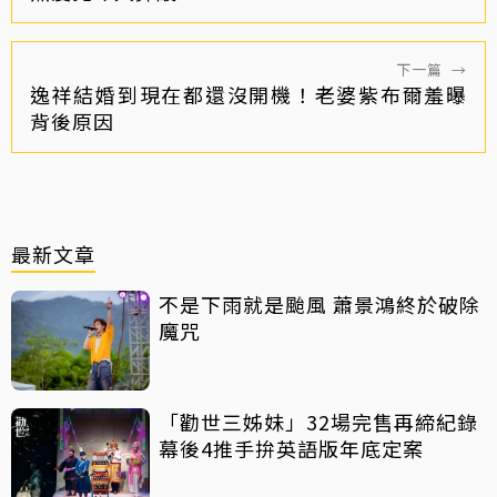
下一篇
→
逸祥結婚到現在都還沒開機！老婆紫布爾羞曝
背後原因
最新文章
不是下雨就是颱風 蕭景鴻終於破除
魔咒
「勸世三姊妹」32場完售再締紀錄
幕後4推手拚英語版年底定案