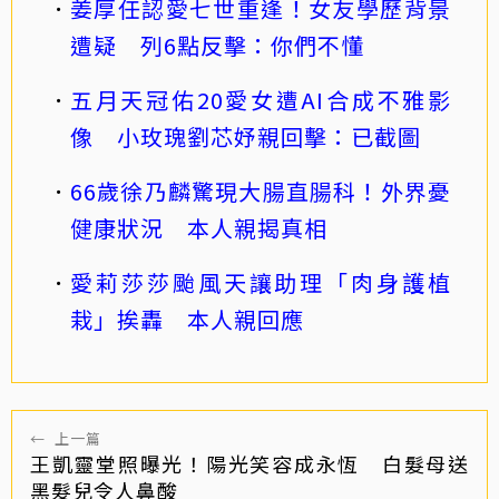
姜厚任認愛七世重逢！女友學歷背景
遭疑 列6點反擊：你們不懂
五月天冠佑20愛女遭AI合成不雅影
像 小玫瑰劉芯妤親回擊：已截圖
66歲徐乃麟驚現大腸直腸科！外界憂
健康狀況 本人親揭真相
愛莉莎莎颱風天讓助理「肉身護植
栽」挨轟 本人親回應
←
上一篇
王凱靈堂照曝光！陽光笑容成永恆 白髮母送
黑髮兒令人鼻酸