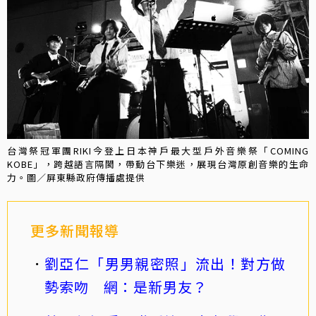
台灣祭冠軍團RIKI今登上日本神戶最大型戶外音樂祭「COMING
KOBE」，跨越語言隔閡，帶動台下樂迷，展現台灣原創音樂的生命
力。圖／屏東縣政府傳播處提供
更多新聞報導
劉亞仁「男男親密照」流出！對方做
勢索吻 網：是新男友？