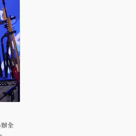
舉辦全
。