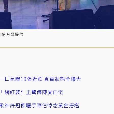
相信音樂提供
一口氣曬19張近照 真實狀態全曝光
！網紅裴仁圭驚傳陳屍自宅
歌神許冠傑曬手寫信悼念黃金搭檔