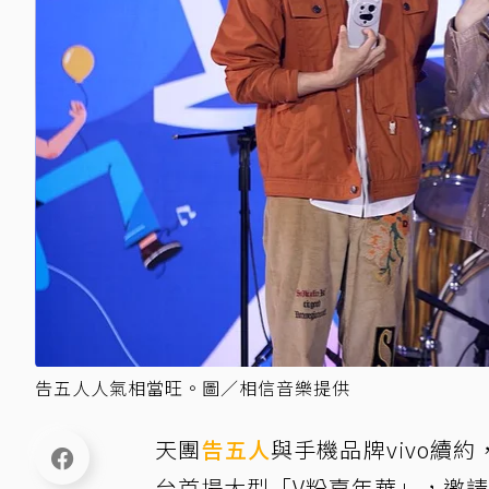
告五人人氣相當旺。圖／相信音樂提供
天團
告五人
與手機品牌vivo續
台首場大型「V粉嘉年華」，邀