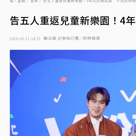
噓！星聞
音樂
告五人重返兒童新樂園！4年前許願成真 千名粉絲
告五人重返兒童新樂園！4
聯合報 記者梅衍儂／即時報導
2026-05-11 14:22