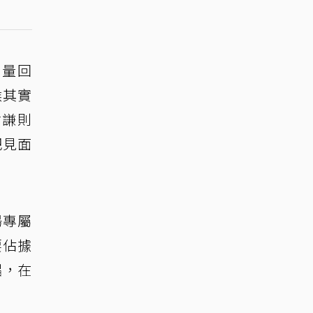
能量回
候其實
哲謙則
把見面
場專屬
要佔據
唱，在