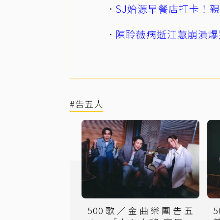
SJ始源早餐店打卡！
陳聆薇病逝江蕙崩潰爆
#告五人
500歌／金曲樂團告五