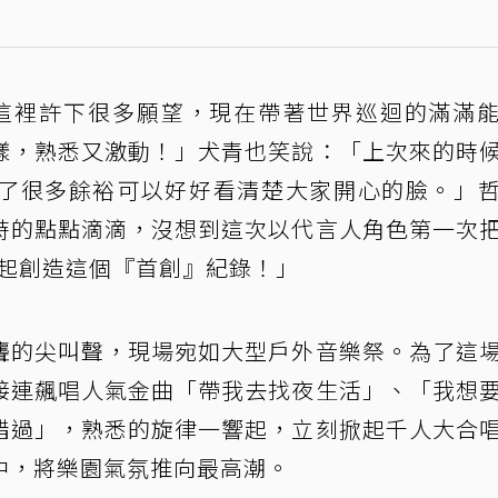
這裡許下很多願望，現在帶著世界巡迴的滿滿
樣，熟悉又激動！」犬青也笑說：「上次來的時
了很多餘裕可以好好看清楚大家開心的臉。」
時的點點滴滴，沒想到這次以代言人角色第一次
 一起創造這個『首創』紀錄！」
聾的尖叫聲，現場宛如大型戶外音樂祭。為了這
接連飆唱人氣金曲「帶我去找夜生活」、「我想
錯過」，熟悉的旋律一響起，立刻掀起千人大合
中，將樂園氣氛推向最高潮。