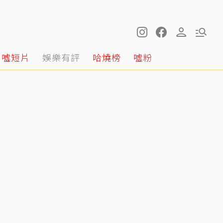
噓短片
娛樂有評
哈燒榜
噓粉