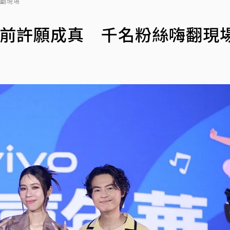
嗨翻現場
年前許願成真 千名粉絲嗨翻現