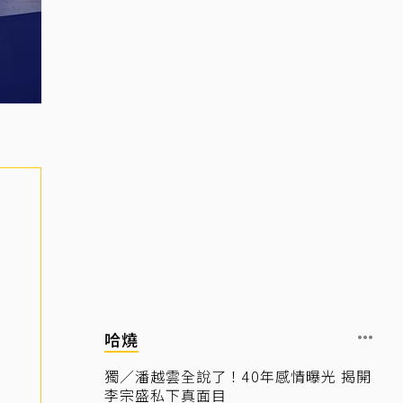
哈燒
獨／潘越雲全說了！40年感情曝光 揭開
李宗盛私下真面目