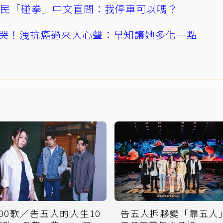
親民「碰拳」中文直問：我停車可以嗎？
哭！洩抗癌過來人心聲：早知讓她多化一點
500歌／告五人的人生10
告五人拆夥變「靠五人