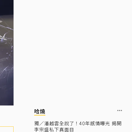
哈燒
獨／潘越雲全說了！40年感情曝光 揭開
李宗盛私下真面目