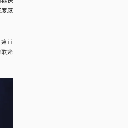
調極快
深度感
，這首
請歌迷