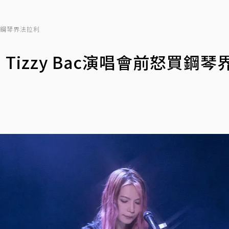
怒買鋼琴界法拉利
izzy Bac演唱會前怒買鋼琴