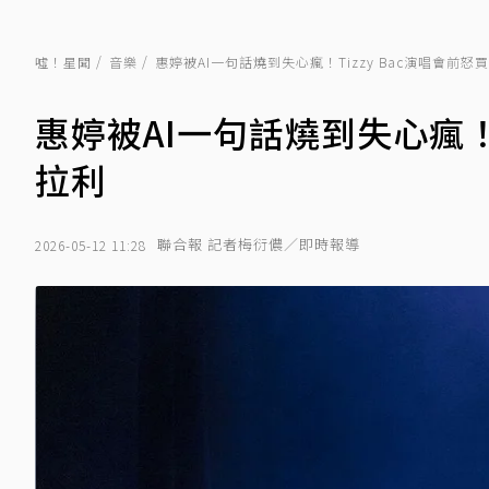
噓！星聞
音樂
惠婷被AI一句話燒到失心瘋！Tizzy Bac演唱會前
惠婷被AI一句話燒到失心瘋！T
拉利
聯合報 記者梅衍儂／即時報導
2026-05-12 11:28