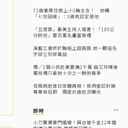
71歲姜厚任戀上小2輪女友！ 她曝
「七世因緣」：3歲就認定是他
「五燈獎」最美主持人報喜！「185公
分帥兒」要百萬名畫當賀禮
演藝工會終於聯絡上田路路 她一聽這名
字卻立刻掛電話
獨／2個小孩赴美要燒2千萬 曲艾玲嘆後
輩削價只拿她十分之一酬勞競爭
母親病逝昔日家醜再掀！侯炳瑩認封鎖
哥哥侯冠群 兩度抗癌近況曝光
即時
小刀驚爆豪門婚變！與台玻千金12年婚