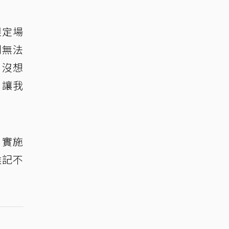
限定場
制無法
，沒想
，讓我
，實施
候記不