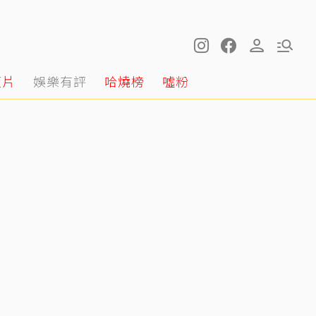
短片
娛樂有評
哈燒榜
噓粉
明金成走後第4個父親節！龍鳳胎兒吐「我沒有爸爸」 老師暖回一句話全網鼻酸
12:20