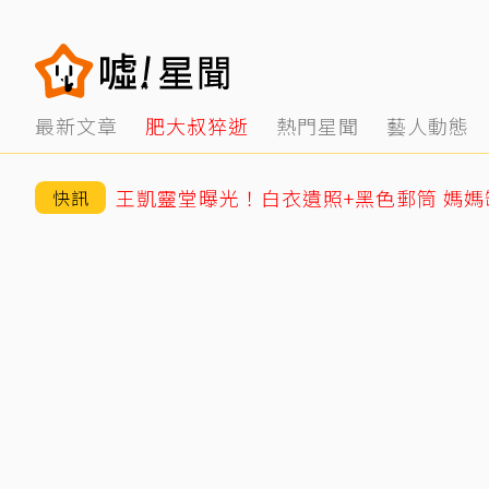
最新文章
肥大叔猝逝
熱門星聞
藝人動態
快訊
王凱靈堂曝光！白衣遺照+黑色郵筒 媽