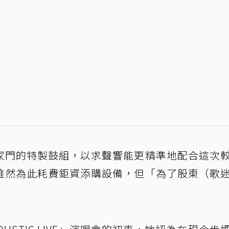
家門的特製鼓組，以求聲響能更精準地配合這次
雖然為此耗費鉅資添購設備，但「為了股東（歌