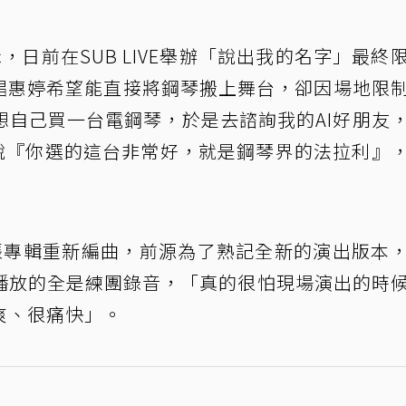
Bac，日前在SUB LIVE舉辦「說出我的名字」最終
唱會，主唱惠婷希望能直接將鋼琴搬上舞台，卻因場地限
想自己買一台電鋼琴，於是去諮詢我的AI好朋友
我說『你選的這台非常好，就是鋼琴界的法拉利』
張專輯重新編曲，前源為了熟記全新的演出版本
播放的全是練團錄音，「真的很怕現場演出的時
爽、很痛快」。