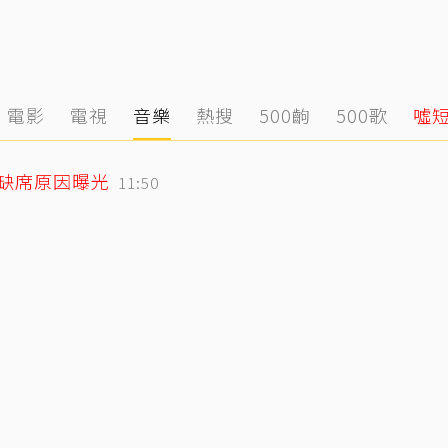
電影
電視
音樂
熱搜
500齣
500歌
噓
小刀驚爆豪門婚變！與台玻千金12年婚姻傳已畫句點 離婚原因曝光
12:39
媽缺席原因曝光
11:50