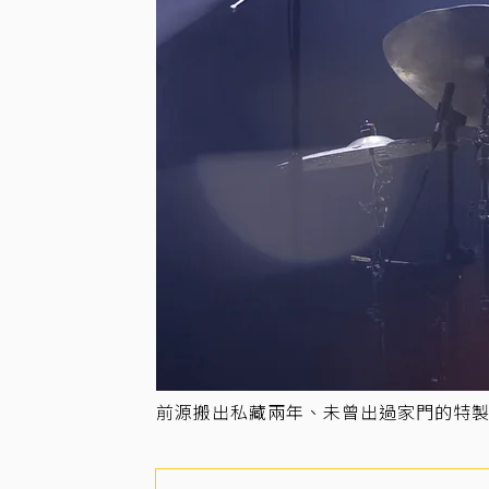
前源搬出私藏兩年、未曾出過家門的特