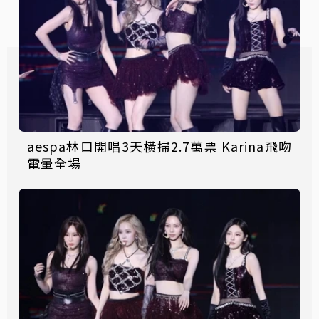
aespa林口開唱3天橫掃2.7萬票 Karina飛吻
電暈全場