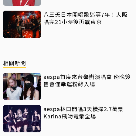
八三夭日本開唱歌迷等7年！大阪
唱完21小時後再戰東京
相關新聞
aespa首度來台舉辦演唱會 傍晚簽
售會僅幸運粉絲入場
aespa林口開唱3天橫掃2.7萬票
Karina飛吻電暈全場