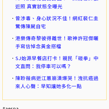
近照 真實狀態全曝光
曾涉毒、身心狀況不佳！網紅裴仁圭
驚傳陳屍自宅
港樂傳奇黎彼得離世！歌神許冠傑曬
手寫信悼念黃金搭檔
SJ始源早餐店打卡！親民「碰拳」中
文直問：我停車可以嗎？
陳聆薇病逝江蕙崩潰爆哭！洩抗癌過
來人心聲：早知讓她多化一點
#aespa