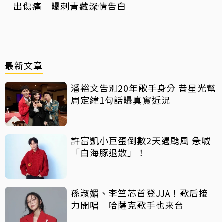
出傷痛 曝刺青藏深情告白
最新文章
潘裕文告別20年歌手身分 昔星光幫
周定緯1句話曝真實近況
許富凱小巨蛋倒數2天遇颱風 急喊
「白海豚退散」！
孫淑媚、李竺芯首登JJA！歌后接
力開唱 哈薩克歌手也來台