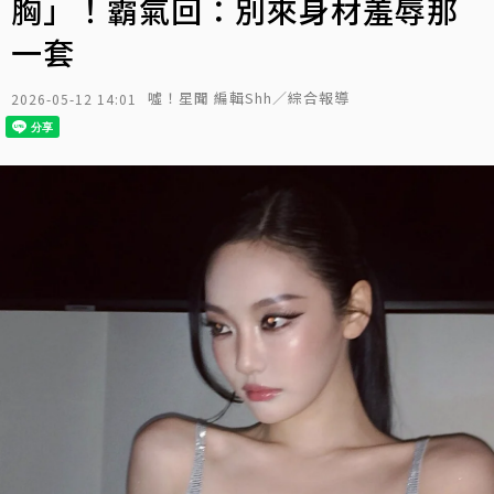
胸」！霸氣回：別來身材羞辱那
一套
噓！星聞 編輯Shh／綜合報導
2026-05-12 14:01