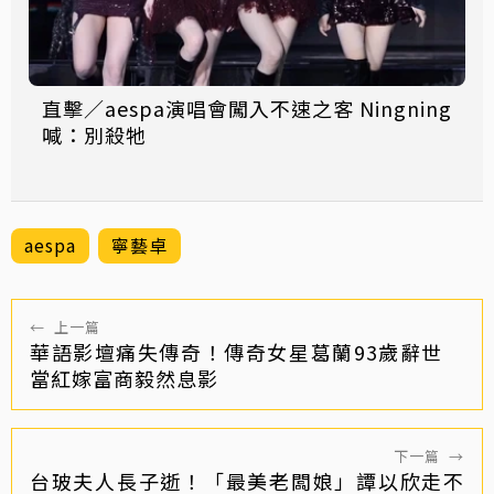
直擊／aespa演唱會闖入不速之客 Ningning
喊：別殺牠
aespa
寧藝卓
←
上一篇
華語影壇痛失傳奇！傳奇女星葛蘭93歲辭世
當紅嫁富商毅然息影
下一篇
→
台玻夫人長子逝！「最美老闆娘」譚以欣走不