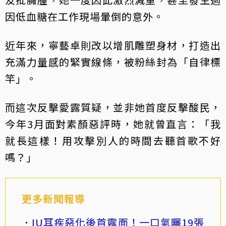
因低血糖在工作現場暈倒的意外。
近年來，寧藝卓則改以增肌雕塑身材，打造出
充滿力量感的緊實線條，被粉絲封為「自律標
竿」。
而這次反擊愛露質疑，並非她首度反擊酸民，
今年3月面對素顏惡評時，她就曾直言：「我
就長這樣！用攻擊別人的時間去聽首歌不好
嗎？」
更多新聞報導
IU耳疾惡化後首露面！一口氣曬19張