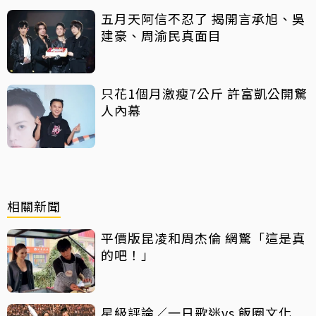
五月天阿信不忍了 揭開言承旭、吳
建豪、周渝民真面目
只花1個月激瘦7公斤 許富凱公開驚
人內幕
相關新聞
平價版昆凌和周杰倫 網驚「這是真
的吧！」
星級評論／一日歌迷vs.飯圈文化