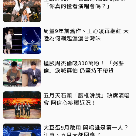
「你真的懂看演唱會嗎？」
周董9年前舊作、王心凌再翻紅 大
陸為何飄起濃濃台灣味
撞臉周杰倫吸300萬粉！ 「粥餅
倫」淚喊窮怕 仍堅持不帶貨
五月天石頭「腰椎滑脫」缺席演唱
會 阿信心疼曝近況！
大巨蛋9月啟用 開唱誰是第一人？
江蕙、五月天都回應了