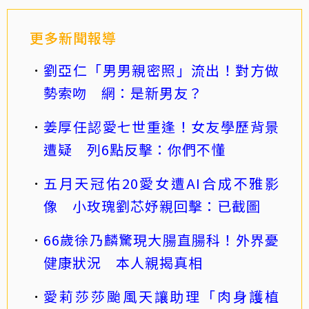
更多新聞報導
劉亞仁「男男親密照」流出！對方做
勢索吻 網：是新男友？
姜厚任認愛七世重逢！女友學歷背景
遭疑 列6點反擊：你們不懂
五月天冠佑20愛女遭AI合成不雅影
像 小玫瑰劉芯妤親回擊：已截圖
66歲徐乃麟驚現大腸直腸科！外界憂
健康狀況 本人親揭真相
愛莉莎莎颱風天讓助理「肉身護植