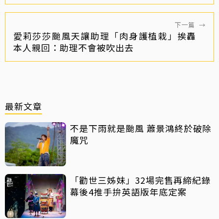
下一篇
→
愛莉莎莎颱風天讓助理「肉身護植栽」挨轟
本人親回：助理不會被吹出去
最新文章
不是下雨就是颱風 蕭景鴻終於破除
魔咒
「勸世三姊妹」32場完售再締紀錄
幕後4推手拚英語版年底定案