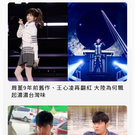
周董9年前舊作、王心凌再翻紅 大陸為何飄
起濃濃台灣味