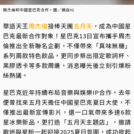
周杰倫和中國星巴克合作。圖／摘自IG
華語天王
周杰倫
接棒天團
五月天
，成為中國星
巴克最新合作對象！星巴克13日宣布攜手周杰
倫推出全新聯名企劃，不僅帶來「真味無糖」
系列兩款特色飲品，更同步祭出限定歌詞杯、
黑膠透卡等多款周邊，消息曝光後立刻引爆粉
絲熱議。
星巴克近年持續布局音樂與娛樂IP合作。去年
便曾找來五月天擔任中國星巴克夏日大使，不
僅推出最新宣傳影片，還一口氣帶來多達6款
星冰樂新品，更打造「五月天主題店」，邀請
歌迷與星粉一起迎接2025夏日氛圍，成功掀起