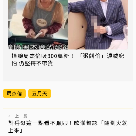
撞臉周杰倫吸300萬粉！ 「粥餅倫」淚喊窮
怕 仍堅持不帶貨
周杰倫
五月天
←
上一篇
對岳母這一點看不順眼！歐漢聲認「聽到火就
上來」