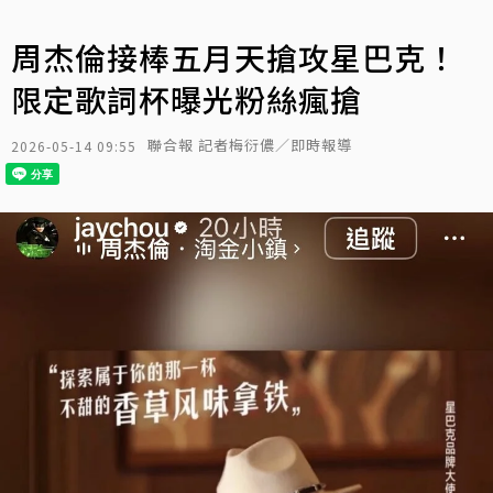
周杰倫接棒五月天搶攻星巴克！
限定歌詞杯曝光粉絲瘋搶
聯合報 記者梅衍儂／即時報導
2026-05-14 09:55