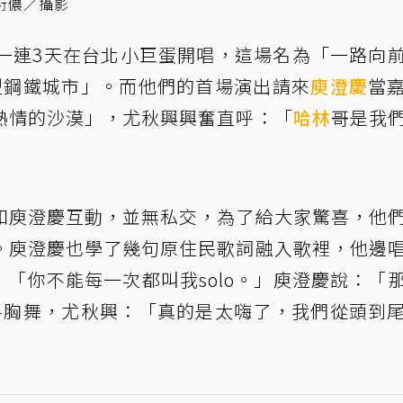
衍儂／攝影
起一連3天在台北小巨蛋開唱，這場名為「一路向
型鋼鐵城市」。而他們的首場演出請來
庾澄慶
當
熱情的沙漠」，尤秋興興奮直呼：「
哈林
哥是我
和庾澄慶互動，並無私交，為了給大家驚喜，他
。庾澄慶也學了幾句原住民歌詞融入歌裡，他邊
：「你不能每一次都叫我solo。」庾澄慶說：「
抖胸舞，尤秋興：「真的是太嗨了，我們從頭到