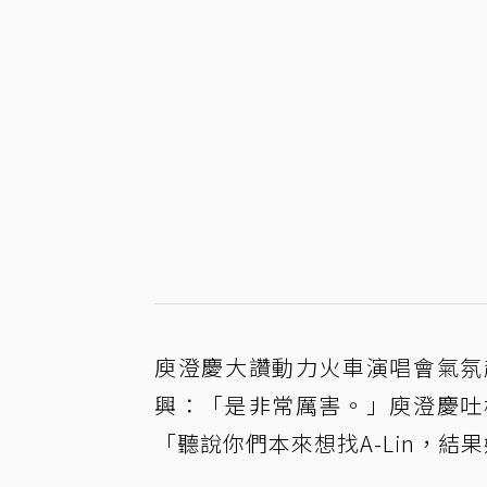
庾澄慶大讚動力火車演唱會氣氛
興：「是非常厲害。」庾澄慶吐
「聽說你們本來想找A-Lin，結