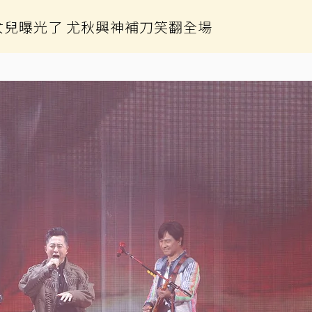
女兒曝光了 尤秋興神補刀笑翻全場