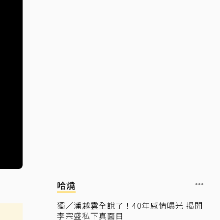
哈燒
獨／潘越雲全說了！40年感情曝光 揭開
李宗盛私下真面目