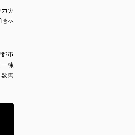
動力火
「哈林
的都市
買一棟
全數售