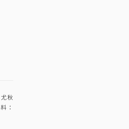
」尤秋
爆料：