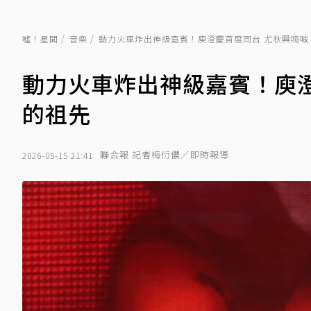
噓！星聞
音樂
動力火車炸出神級嘉賓！庾澄慶首度同台 尤秋興嗨喊
動力火車炸出神級嘉賓！庾
的祖先
聯合報 記者梅衍儂／即時報導
2026-05-15 21:41