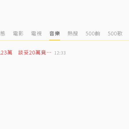
動態
電影
電視
音樂
熱搜
500齣
500歌
蕭敬騰日料店遭房東大漲租！月租15萬飆23萬 談妥20萬竟臨時反悔不續租
12:33