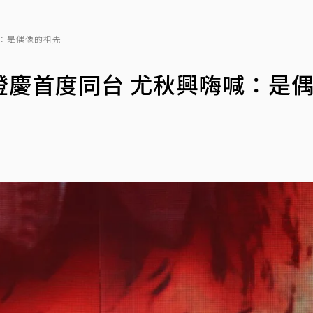
：是偶像的祖先
澄慶首度同台 尤秋興嗨喊：是