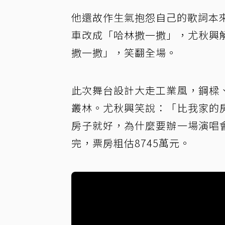
他還故作生氣抱怨自己的歌詞本來是「mo
車改成「哈林撒一撒」，尤秋興
撒一撒」，笑翻全場。
此次舞台設計大走工業風，鋼樑
叢林。尤秋興笑說：「比我家的
房子就好，為什麼要辦一場演唱會
完，票房粗估8745萬元。