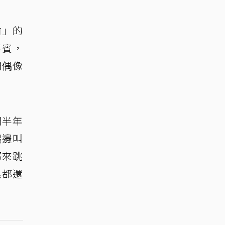
前」的
嘉賓，
們偶像
們半年
唱邊叫
那來跳
尾都還