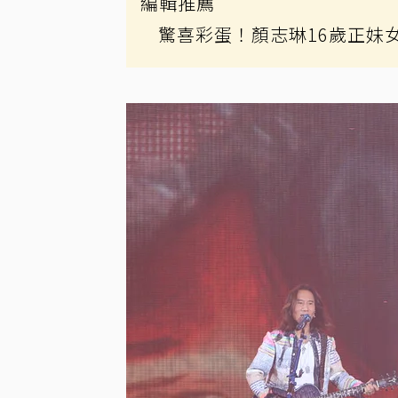
編輯推薦
驚喜彩蛋！顏志琳16歲正妹