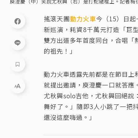
庾澄慶（中）笑說尤秋興（右）是打蛇隨棍上。記者梅
搖滾天團
動力火車
今（15）日
新巡演，耗資8千萬元打造「巨
雙方出道多年首度同台，合唱「
的祖先！」
動力火車透露先前都是在節目上
就提出邀請，庾澄慶一口就答應
尤秋興solo吉他，尤秋興回絕說
舞好了。」隨即3人小跳了一把
還沒這麼嗨過。」