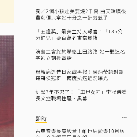
獨／2個小孩赴美要燒2千萬 曲艾玲嘆後
輩削價只拿她十分之一酬勞競爭
「五燈獎」最美主持人報喜！「185公
分帥兒」要百萬名畫當賀禮
演藝工會終於聯絡上田路路 她一聽這名
字卻立刻掛電話
母親病逝昔日家醜再掀！侯炳瑩認封鎖
哥哥侯冠群 兩度抗癌近況曝光
沉默7年不忍了！「車界女神」李冠儀發
長文控職場性騷、黑幕
即時
古典音樂最高殿堂！維也納愛樂10月訪