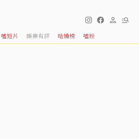
噓短片
娛樂有評
哈燒榜
噓粉