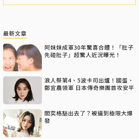
最新文章
阿妹妹成軍30年驚喜合體！「肚子
先碰肚子」超驚人近況曝光！
浪人祭第4、5波卡司出爐！國蛋、
鄭宜農領軍 日本傳奇樂團首攻安平
閻奕格豁出去了？被逼到極限大爆
發