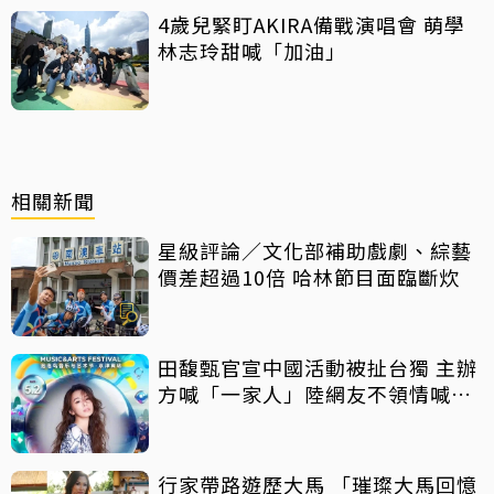
4歲兒緊盯AKIRA備戰演唱會 萌學
林志玲甜喊「加油」
相關新聞
星級評論／文化部補助戲劇、綜藝
價差超過10倍 哈林節目面臨斷炊
田馥甄官宣中國活動被扯台獨 主辦
方喊「一家人」陸網友不領情喊抵
制
行家帶路遊歷大馬 「璀璨大馬回憶