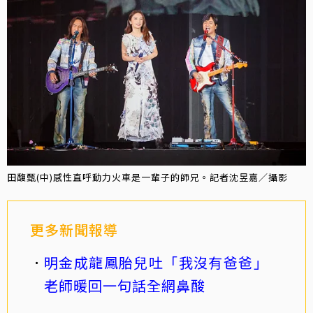
田馥甄(中)感性直呼動力火車是一輩子的師兄。記者沈昱嘉／攝影
更多新聞報導
明金成龍鳳胎兒吐「我沒有爸爸」
老師暖回一句話全網鼻酸