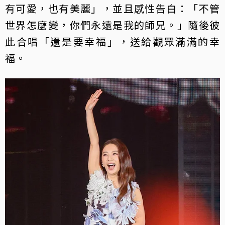
有可愛，也有美麗」，並且感性告白：「不管
世界怎麼變，你們永遠是我的師兄。」隨後彼
此合唱「還是要幸福」，送給觀眾滿滿的幸
福。