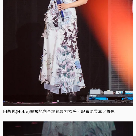
田馥甄(Hebe)興奮地向全場觀眾打招呼。記者沈昱嘉／攝影