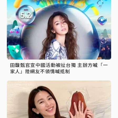
田馥甄官宣中國活動被扯台獨 主辦方喊「一
家人」陸網友不領情喊抵制