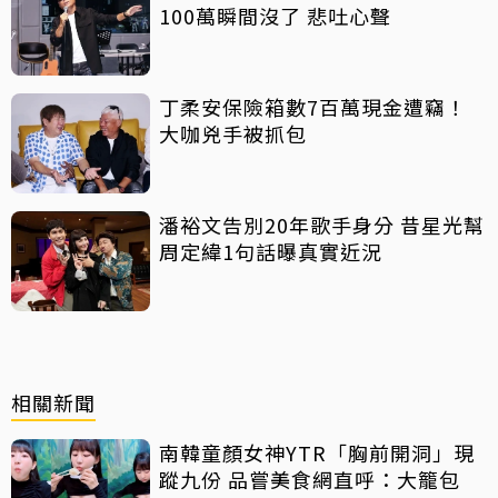
100萬瞬間沒了 悲吐心聲
丁柔安保險箱數7百萬現金遭竊！
大咖兇手被抓包
潘裕文告別20年歌手身分 昔星光幫
周定緯1句話曝真實近況
相關新聞
南韓童顏女神YTR「胸前開洞」現
蹤九份 品嘗美食網直呼：大籠包