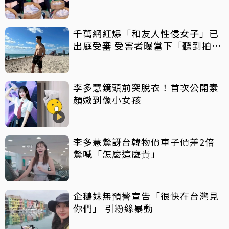
千萬網紅爆「和友人性侵女子」已
出庭受審 受害者曝當下「聽到拍片
聲」
李多慧鏡頭前突脫衣！首次公開素
顏嫩到像小女孩
李多慧驚訝台韓物價車子價差2倍
驚喊「怎麼這麼貴」
企鵝妹無預警宣告「很快在台灣見
你們」 引粉絲暴動