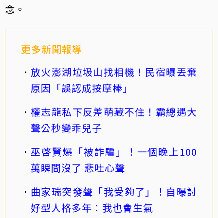
念。
更多新聞報導
放火澎湖垃圾山找相機！民宿曝丟棄
原因「誤認成按摩棒」
權志龍私下反差萌藏不住！霸總遇大
聲公秒變乖兒子
巫啓賢爆「被詐騙」！一個晚上100
萬瞬間沒了 悲吐心聲
曲家瑞突發聲「我受夠了」！自曝討
好型人格多年：我也會生氣