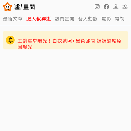
最新文章
肥大叔猝逝
熱門星聞
藝人動態
電影
電視
王凱靈堂曝光！白衣遺照+黑色郵筒 媽媽缺席原
因曝光
周渝民護女超狂！放話未來女婿千萬聘金才行