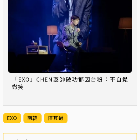
「EXO」CHEN耍帥破功都因台粉：不自覺
微笑
EXO
南韓
陳其邁