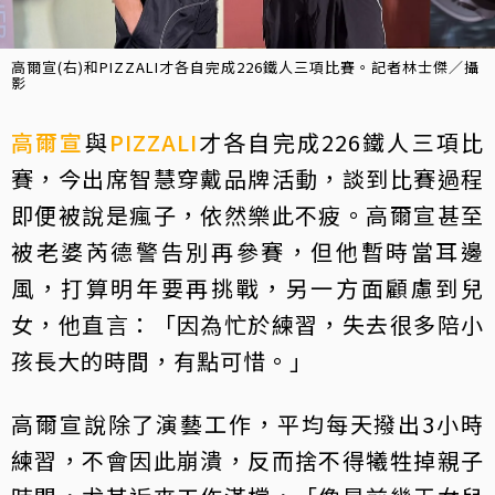
高爾宣(右)和PIZZALI才各自完成226鐵人三項比賽。記者林士傑／攝
影
高爾宣
與
PIZZALI
才各自完成226鐵人三項比
賽，今出席智慧穿戴品牌活動，談到比賽過程
即便被說是瘋子，依然樂此不疲。高爾宣甚至
被老婆芮德警告別再參賽，但他暫時當耳邊
風，打算明年要再挑戰，另一方面顧慮到兒
女，他直言：「因為忙於練習，失去很多陪小
孩長大的時間，有點可惜。」
高爾宣說除了演藝工作，平均每天撥出3小時
練習，不會因此崩潰，反而捨不得犧牲掉親子