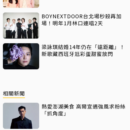
BOYNEXTDOOR台北場秒殺再加
場！明年1月林口連唱2天
梁詠琪結婚14年仍在「遠距離」！
新歌藏西班牙尪彩蛋甜蜜放閃
相關新聞
熱愛澎湖美食 高爾宣遇強風求粉絲
「抓角度」