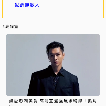
點醒無數人
#高爾宣
熱愛澎湖美食 高爾宣遇強風求粉絲「抓角