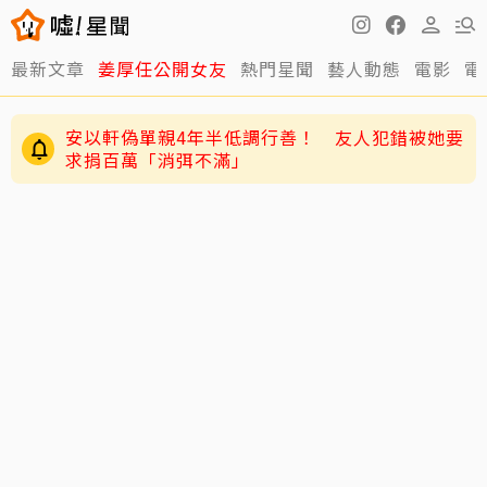
最新文章
姜厚任公開女友
熱門星聞
藝人動態
電影
電
安以軒偽單親4年半低調行善！ 友人犯錯被她要
求捐百萬「消弭不滿」