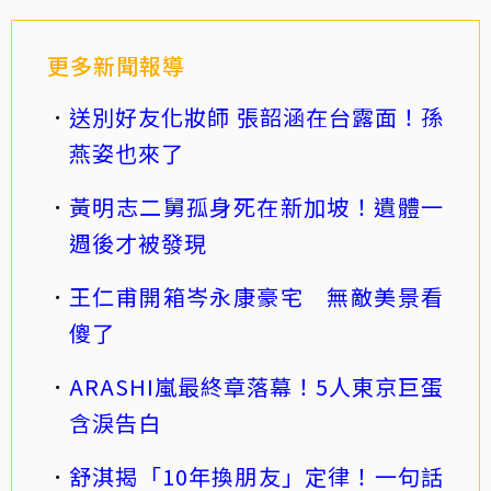
更多新聞報導
送別好友化妝師 張韶涵在台露面！孫
燕姿也來了
黃明志二舅孤身死在新加坡！遺體一
週後才被發現
王仁甫開箱岑永康豪宅 無敵美景看
傻了
ARASHI嵐最終章落幕！5人東京巨蛋
含淚告白
舒淇揭「10年換朋友」定律！一句話