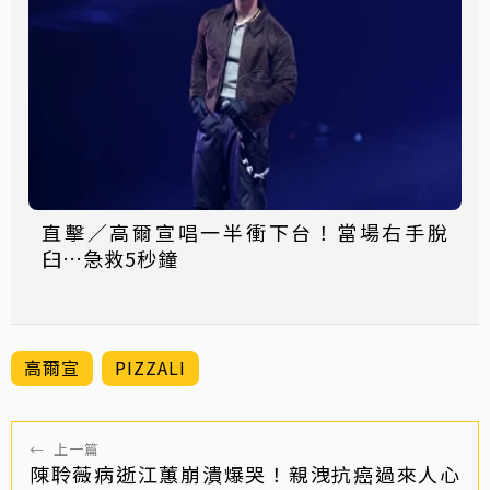
直擊／高爾宣唱一半衝下台！當場右手脫
臼…急救5秒鐘
高爾宣
PIZZALI
←
上一篇
陳聆薇病逝江蕙崩潰爆哭！親洩抗癌過來人心