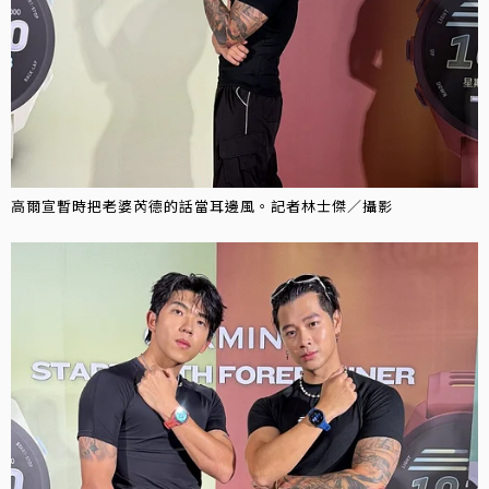
高爾宣暫時把老婆芮德的話當耳邊風。記者林士傑／攝影