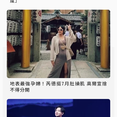
度」
地表最強孕婦！芮德挺7月肚操肌 高爾宣捨
不得分開