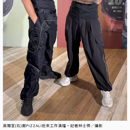
高爾宣(右)跟PIZZALI近來工作滿檔。記者林士傑／攝影