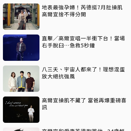
地表最強孕婦！芮德挺7月肚操肌
高爾宣捨不得分開
直擊／高爾宣唱一半衝下台！當場
右手脫臼…急救5秒鐘
八三夭、宇宙人都來了！理想混蛋
放大絕抗強風
高爾宣操肌不藏了 當爸再爆重磅喜
訊