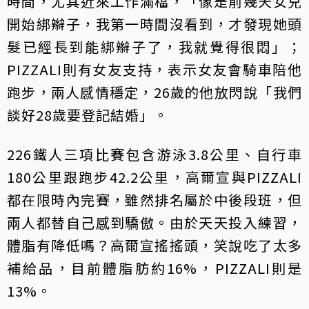
時間，尤其近來工作滿檔，「像是前幾天女兒
開始綁辮子，我第一時間沒看到，才發現她頭
髮已經長到能綁辮子了，我就覺得很悶」；
PIZZALI則有女友支持，表示女友會騎車陪他
跑步，兩人感情穩定，26歲的他放閃說「我們
談好28歲要登記結婚」。
226鐵人三項比賽包含游泳3.8公里、自行車
180公里跟跑步42.2公里，高爾宣與PIZZALI
都在限時內完賽，雖然排名屬於中後段班，但
兩人都替自己感到驕傲。由於天天投入練習，
體脂有降低嗎？高爾宣搖搖頭，笑說吃了太多
補給品，目前體脂肪約16%，PIZZALI則是
13%。