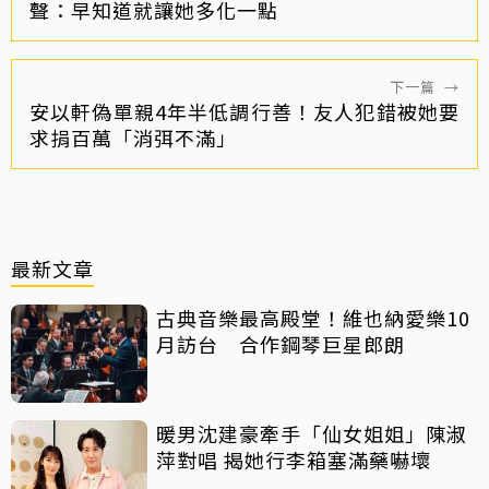
聲：早知道就讓她多化一點
下一篇
→
安以軒偽單親4年半低調行善！友人犯錯被她要
求捐百萬「消弭不滿」
最新文章
古典音樂最高殿堂！維也納愛樂10
月訪台 合作鋼琴巨星郎朗
暖男沈建豪牽手「仙女姐姐」陳淑
萍對唱 揭她行李箱塞滿藥嚇壞