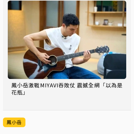
鳳小岳激戰MIYAVI吞敗仗 震撼全網「以為是
花瓶」
鳳小岳