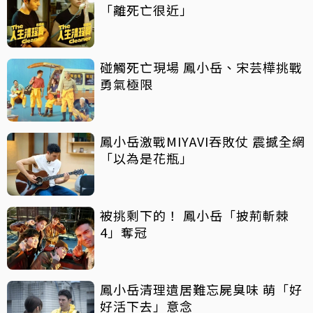
「離死亡很近」
碰觸死亡現場 鳳小岳、宋芸樺挑戰
勇氣極限
鳳小岳激戰MIYAVI吞敗仗 震撼全網
「以為是花瓶」
被挑剩下的！ 鳳小岳「披荊斬棘
4」奪冠
鳳小岳清理遺居難忘屍臭味 萌「好
好活下去」意念