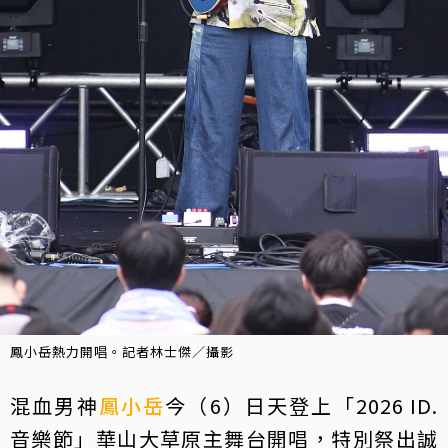
鳳小岳熱力開唱。記者林士傑／攝影
混血男神
鳳小岳
今（6）日天登上「2026 ID.
音樂節」華山大草原主舞台開唱，特別祭出誠