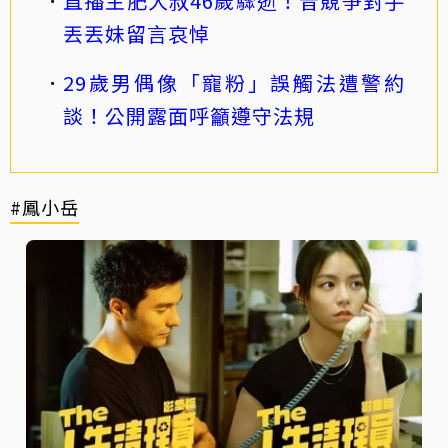
直播主肥大叔46歲驟逝！昔競爭對手
丟丟妹留言哀悼
29歲男偶像「寵粉」誤觸法遭警約
談！公開露面呼籲遵守法規
#鳳小岳