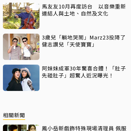
馬友友10月再度訪台 以音樂重新
連結人與土地、自然及文化
3歲兒「躺地哭鬧」Marz23投降了
健志讚兒「天使寶寶」
阿妹妹成軍30年驚喜合體！「肚子
先碰肚子」超驚人近況曝光！
相關新聞
鳳小岳新戲飾特殊現場清理員 佩服