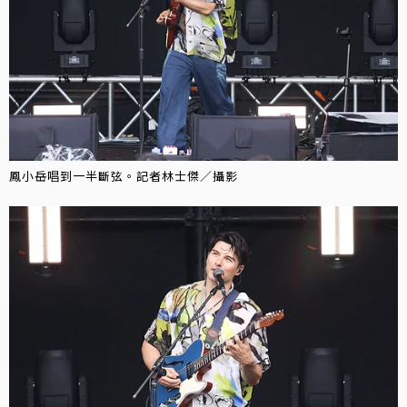
鳳小岳唱到一半斷弦。記者林士傑／攝影