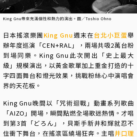
King Gnu帶來充滿個性和熱力的演出。圖／Toshio Ohno
日本搖滾樂團
King Gnu
週末在
台北小巨蛋
舉
辦年度巡演「CEN+RAL」，兩場共吸2萬台粉
到場同樂。King Gnu此次開出「史上最大
級」規模演出，以黃金歌單加上重金打造的十
字四面舞台和燈光效果，挑戰粉絲心中演唱會
界的天花板。
King Gnu晚間以「咒術迴戰」動畫系列歌曲
「AIZO」開場，瞬間點燃全場歌迷熱情。才唱
到第3首「どろん」，貝斯手新井和輝就忍不
住衝下舞台，在搖滾區繞場狂奔。主唱
井口理