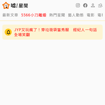
最新文章
5566小刀離婚
熱門星聞
藝人動態
電影
電
JYP又玩瘋了！穿垃圾袋當秀服 經紀人一句話
全場笑翻
周董兒子Romeo變身「小小中醫」！昆凌驚爆8
歲兒會把脈