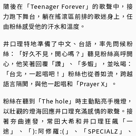
隨後在「Teenager Forever」的歌聲中，接
力跑下舞台，躺在搖滾區前排的歌迷身上，任
由粉絲感受他的汗水和溫度。
井口理特地準備了中文、台語，率先問候粉
絲：「好久不見，開心嗎？」聽見粉絲高呼開
心，他笑著回覆「讚」、「多蝦」，並吆喝：
「台北，一起唱吧！」粉絲也從善如流，跨越
語言隔閡，與他一起唱和「Prayer X」。
粉絲在聽到「The hole」時主動點亮手機燈，
以壯觀的燈海回應井口理充滿感情的歌聲。接
著夯曲連發，常田大希和井口理狂飆「一
途」、「):阿修羅:(」、「SPECIALZ」、