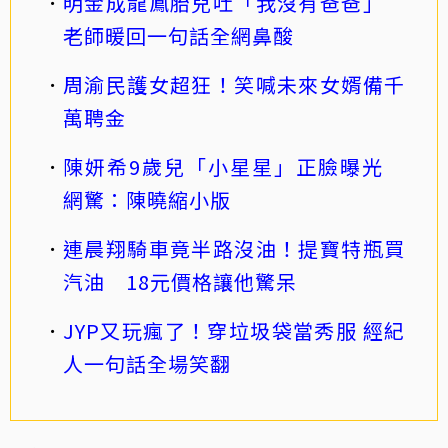
明金成龍鳳胎兒吐「我沒有爸爸」
老師暖回一句話全網鼻酸
周渝民護女超狂！笑喊未來女婿備千
萬聘金
陳妍希9歲兒「小星星」正臉曝光
網驚：陳曉縮小版
連晨翔騎車竟半路沒油！提寶特瓶買
汽油 18元價格讓他驚呆
JYP又玩瘋了！穿垃圾袋當秀服 經紀
人一句話全場笑翻