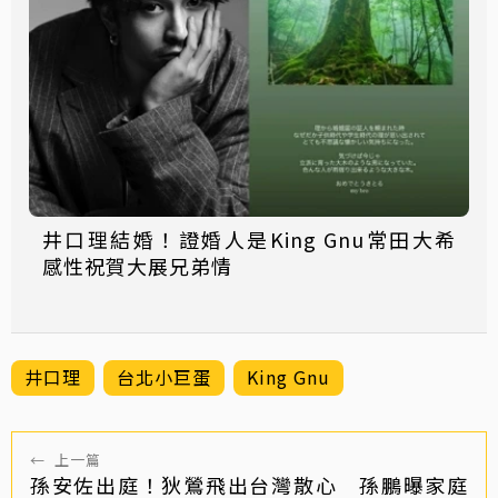
井口理結婚！證婚人是King Gnu常田大希
感性祝賀大展兄弟情
井口理
台北小巨蛋
King Gnu
←
上一篇
孫安佐出庭！狄鶯飛出台灣散心 孫鵬曝家庭