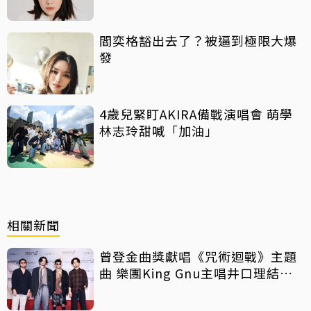
閻奕格豁出去了？被逼到極限大爆
發
4歲兒緊盯AKIRA備戰演唱會 萌學
林志玲甜喊「加油」
相關新聞
曾登金曲獎獻唱《咒術迴戰》主題
曲 樂團King Gnu主唱井口理結婚
了！