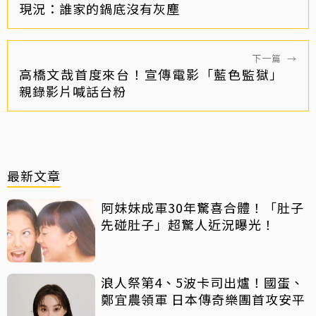
現況：誰家的鍋底沒有灰塵
下一篇
→
高橋文哉首度來台！宣傳電影「藍色監獄」
親錄影片喊話台粉
最新文章
阿妹妹成軍30年驚喜合體！「肚子
先碰肚子」超驚人近況曝光！
浪人祭第4、5波卡司出爐！國蛋、
鄭宜農領軍 日本傳奇樂團首攻安平