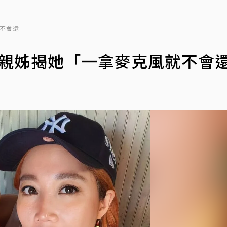
就不會還」
汗！親姊揭她「一拿麥克風就不會