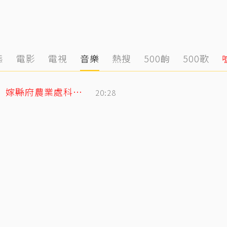
態
電影
電視
音樂
熱搜
500齣
500歌
姜厚任小2輪女友前夫曝光！以「余家菁」嫁縣府農業處科長 交往3月閃婚
20:28