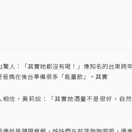
出驚人：「其實她都沒有喝！」像知名的台東跨
是爸媽在後台準備很多「能量飲」。其實
沒人相信，黃莉說：「其實她酒量不是很好，自然H
爸媽就是隨興瘋顛，姊妹們在部落跑跑唱唱，還