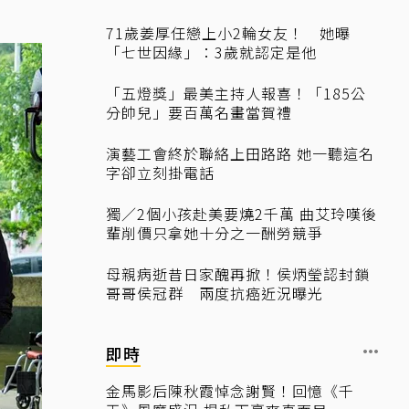
71歲姜厚任戀上小2輪女友！ 她曝
「七世因緣」：3歲就認定是他
「五燈獎」最美主持人報喜！「185公
分帥兒」要百萬名畫當賀禮
演藝工會終於聯絡上田路路 她一聽這名
字卻立刻掛電話
獨／2個小孩赴美要燒2千萬 曲艾玲嘆後
輩削價只拿她十分之一酬勞競爭
母親病逝昔日家醜再掀！侯炳瑩認封鎖
哥哥侯冠群 兩度抗癌近況曝光
即時
金馬影后陳秋霞悼念謝賢！回憶《千