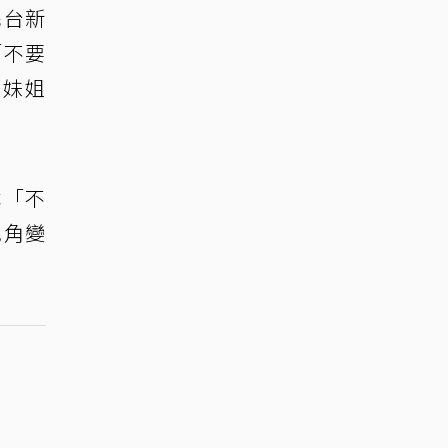
民台新
「不要
，妹姐
本「不
配角變