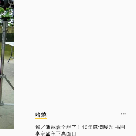
哈燒
獨／潘越雲全說了！40年感情曝光 揭開
李宗盛私下真面目