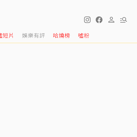
噓短片
娛樂有評
哈燒榜
噓粉