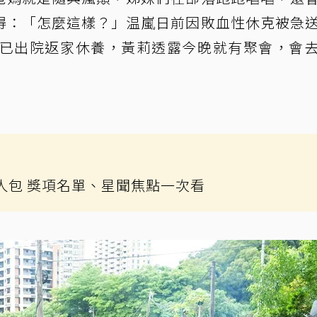
得：「怎麼這樣？」温嵐日前因敗血性休克被急
後已出院返家休養，黃莉透露今晚就有聚會，會
懶人包 獎項名單、星聞焦點一次看