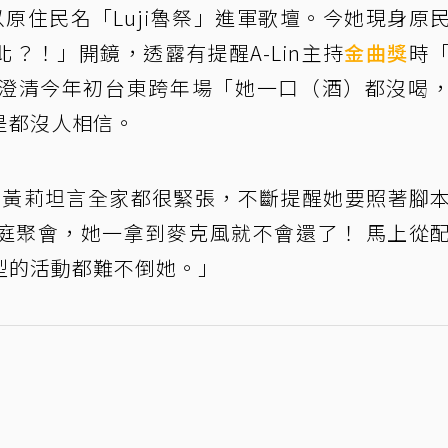
原住民名「Luji魯祭」進軍歌壇。今她現身原
搬到台北？！」開鏡，透露有提醒A-Lin主持
金曲獎
時
澄清今年初台東跨年場「她一口（酒）都沒喝
是都沒人相信。
作，黃莉坦言全家都很緊張，不斷提醒她要照著腳
庭聚會，她一拿到麥克風就不會還了！ 馬上從
型的活動都難不倒她。」