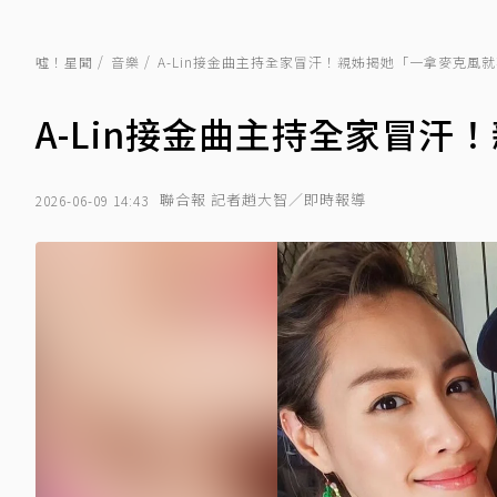
噓！星聞
音樂
A-Lin接金曲主持全家冒汗！親姊揭她「一拿麥克風
A-Lin接金曲主持全家冒
聯合報 記者趙大智／即時報導
2026-06-09 14:43