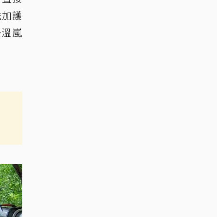
送加護
去溫嵐