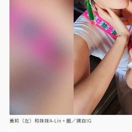
黃莉（左）和妹妹A-Lin。圖／摘自IG