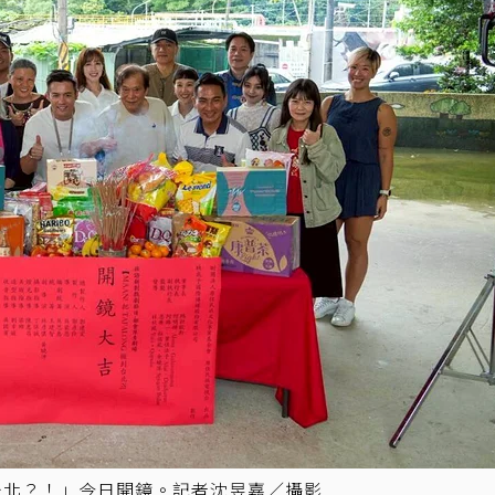
 搬到台北？！」今日開鏡。記者沈昱嘉／攝影