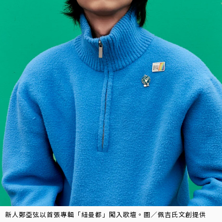
新人鄭亞弦以首張專輯「紐曼都」闖入歌壇。圖／佩吉氏文創提供