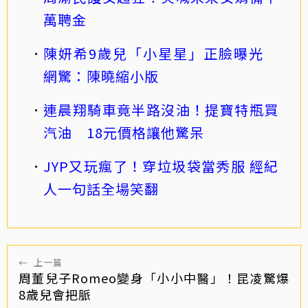
萬聘金
陳妍希9歲兒「小星星」正臉曝光
網驚：陳曉縮小版
連晨翔騎車竟半路沒油！提寶特瓶買
汽油 18元價格讓他驚呆
JYP又玩瘋了！穿垃圾袋當秀服 經紀
人一句話全場笑翻
←
上一篇
周董兒子Romeo變身「小小中醫」！昆凌驚爆
8歲兒會把脈