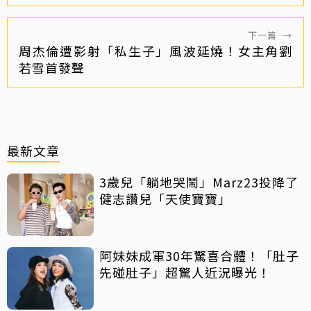
下一篇
→
周杰倫遭影射「私生子」風波延燒！女主角劉
若雪首發聲
最新文章
3歲兒「躺地哭鬧」Marz23投降了
健志讚兒「天使寶寶」
阿妹妹成軍30年驚喜合體！「肚子
先碰肚子」超驚人近況曝光！