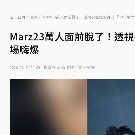
噓！星聞
音樂
Marz23萬人面前脫了！透視衣露結實身材「S2O級
Marz23萬人面前脫了！透
場嗨爆
聯合報 記者陳穎／即時報導
2026-06-14 21:09