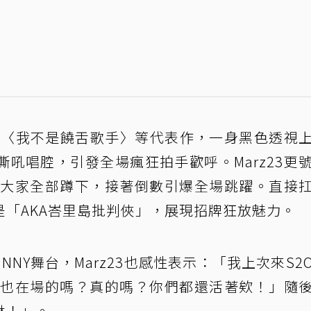
〉、〈我不是饒舌歌手〉等代表作，一身黑色透視
吼唱腔，引發全場瘋狂拍手歡呼。Marz23更
，讓大家全部蹲下，接著倒數引爆全場跳躍。直接
「AKA峇里島批判俠」，展現招牌狂放魅力。
BUNNY舞台，Marz23也感性表示：「我上次來S2
人上次也在場的嗎？真的嗎？你們都還活著欸！」隨
淋！」。