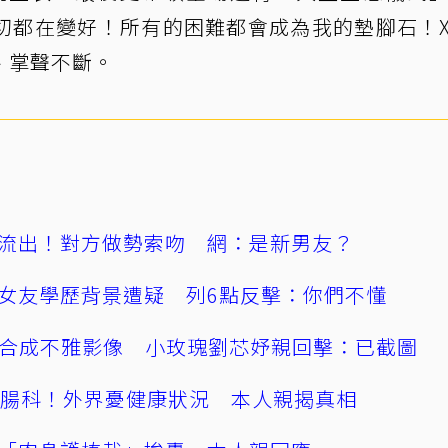
切都在變好！所有的困難都會成為我的墊腳石！
、掌聲不斷。
流出！對方做勢索吻 網：是新男友？
女友學歷背景遭疑 列6點反擊：你們不懂
AI合成不雅影像 小玫瑰劉芯妤親回擊：已截圖
直腸科！外界憂健康狀況 本人親揭真相