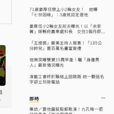
71歲姜厚任戀上小2輪女友！ 她曝
「七世因緣」：3歲就認定是他
姜厚任小2輪女友前夫曝光！以「余家
菁」嫁縣府農業處科長 交往3個月即...
「五燈獎」最美主持人報喜！「185公
分帥兒」要百萬名畫當賀禮
愷樂突曝雙寶35周早產！曬「身邊男
人」最新情況曝光
演藝工會終於聯絡上田路路 她一聽這名
字卻立刻掛電話
唱
訊
即時
專訪／要他露屁股都敢演！九孔唯一拒