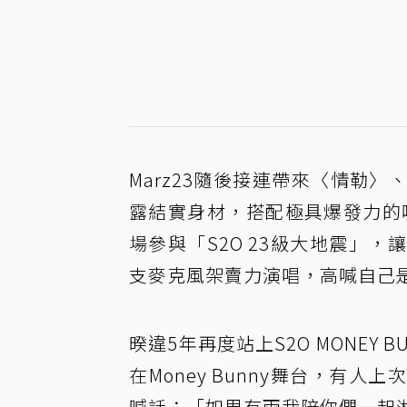
Marz23隨後接連帶來〈情勒
露結實身材，搭配極具爆發力的嘶
場參與「S2O 23級大地震」
支麥克風架賣力演唱，高喊自己是
暌違5年再度站上S2O MONEY 
在Money Bunny舞台，有
喊話：「如果有雨我陪你們一起