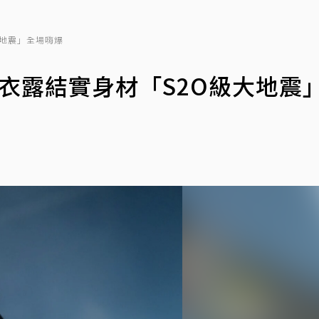
大地震」全場嗨爆
視衣露結實身材「S2O級大地震