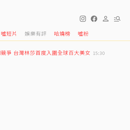
噓短片
娛樂有評
哈燒榜
噓粉
競爭 台灣林莎首度入圍全球百大美女
15:30