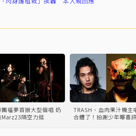
「肉身護植栽」挨轟 本人親回應
樂團福夢首辦大型個唱 奶
TRASH、血肉果汁機主
爸Marz23隔空力挺
合體了！拍謝少年曝喜