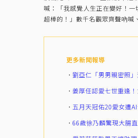
喊：「我感覺人生正在變好！一
超棒的！」數千名觀眾齊聲吶喊
更多新聞報導
劉亞仁「男男親密照」
姜厚任認愛七世重逢！
五月天冠佑20愛女遭
66歲徐乃麟驚現大腸