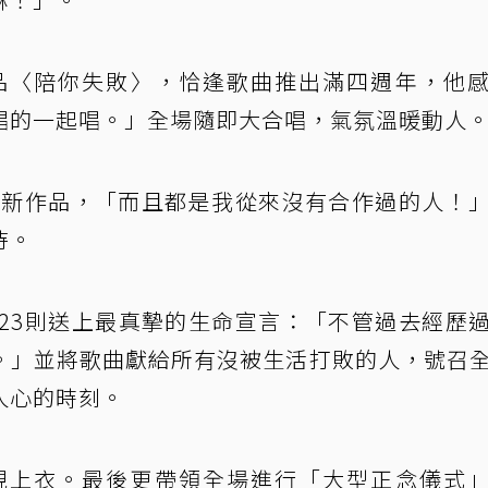
的作品〈陪你失敗〉，恰逢歌曲推出滿四週年，他
唱的一起唱。」全場隨即大合唱，氣氛溫暖動人
多全新作品，「而且都是我從來沒有合作過的人！
待。
z23則送上最真摯的生命宣言：「不管過去經歷
。」並將歌曲獻給所有沒被生活打敗的人，號召
人心的時刻。
下透視上衣。最後更帶領全場進行「大型正念儀式