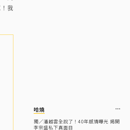
X！我
哈燒
獨／潘越雲全說了！40年感情曝光 揭開
李宗盛私下真面目