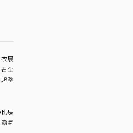
上衣展
號召全
扛起整
O也是
後霸氣