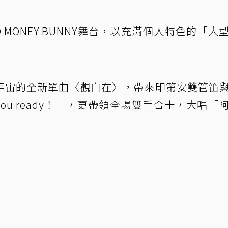
O MONEY BUNNY舞台，以充滿個人特色的「大
宇宙的全新單曲〈觀自在〉，帶來印第安雙管笛
you ready！」，更帶領全場雙手合十，大唱「