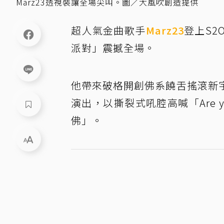
Marz23透視裝讓全場尖叫。圖／大風吹創造提供
超人氣金曲歌手
Marz23
登上S2
派對」震撼全場。
他帶來破格開創佛系饒舌搖滾新
演出，以撕裂式吼腔高喊「Are 
佛」。