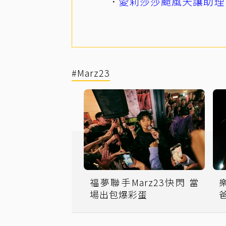
愛莉莎莎颱風天讓助理
#Marz23
福夢聯手Marz23快閃 當
場出包爆彩蛋