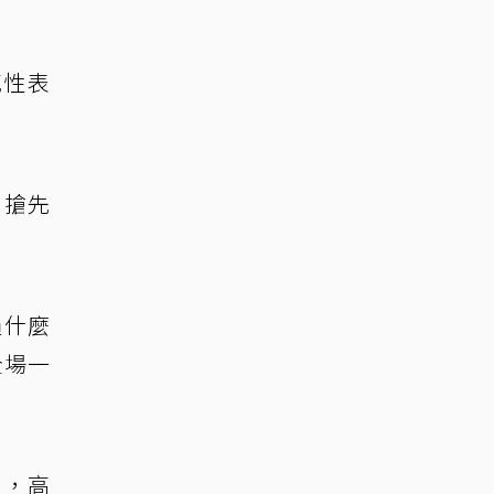
感性表
。
」搶先
過什麼
全場一
」，高