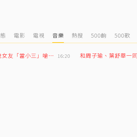
動態
電影
電視
音樂
熱搜
500齣
500歌
姜厚任護愛12點聲明重砲反擊！駁小24歲女友「當小三」嗆：講三小？
和周子瑜、葉舒華一同
16:20