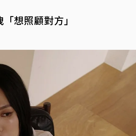
洩「想照顧對方」