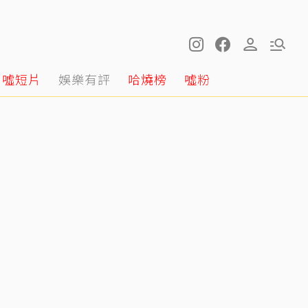
噓短片
娛樂有評
哈燒榜
噓粉