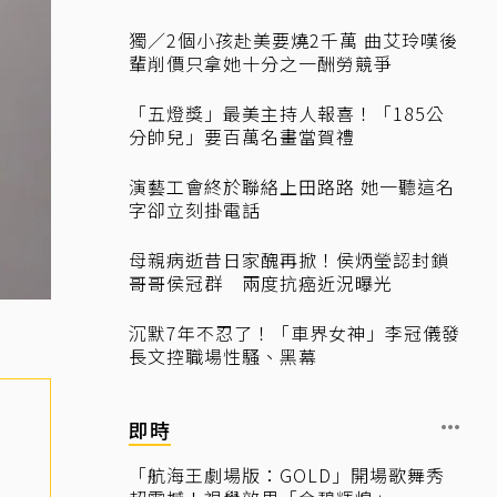
獨／2個小孩赴美要燒2千萬 曲艾玲嘆後
輩削價只拿她十分之一酬勞競爭
「五燈獎」最美主持人報喜！「185公
分帥兒」要百萬名畫當賀禮
演藝工會終於聯絡上田路路 她一聽這名
字卻立刻掛電話
母親病逝昔日家醜再掀！侯炳瑩認封鎖
哥哥侯冠群 兩度抗癌近況曝光
沉默7年不忍了！「車界女神」李冠儀發
長文控職場性騷、黑幕
即時
「航海王劇場版：GOLD」開場歌舞秀