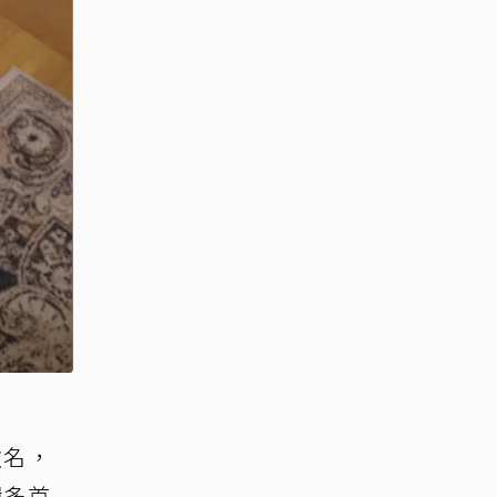
歌名，
輯多首