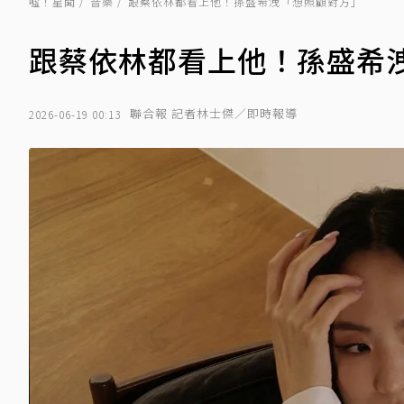
噓！星聞
音樂
跟蔡依林都看上他！孫盛希洩「想照顧對方」
跟蔡依林都看上他！孫盛希
聯合報 記者林士傑／即時報導
2026-06-19 00:13