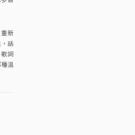
，重新
候，話
，歌詞
那種溫