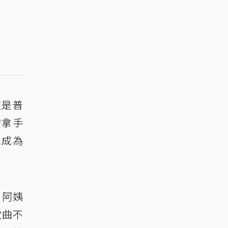
該是普
的拿手
想成為
、阿姨
歌曲不