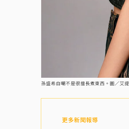
孫盛希自嘲不是很擅長煮東西。圖／艾
更多新聞報導