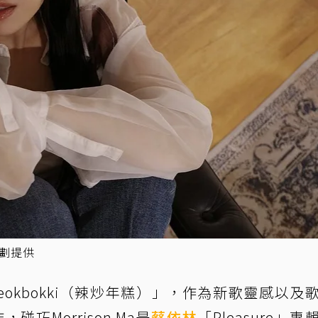
企劃提供
eokbokki（辣炒年糕）」，作為新歌靈感以及
，碰巧Morrison Ma是
蔡依林
「Pleasure」專