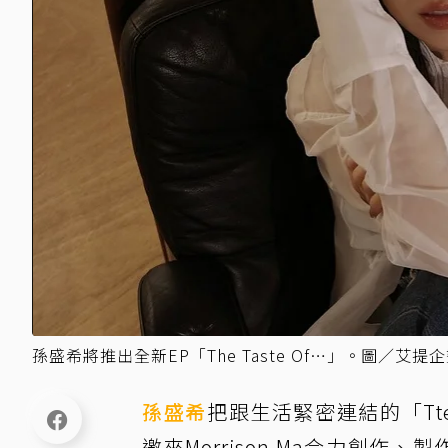
孫盛希將推出全新EP「The Taste Of…」。圖／艾提
孫盛希
把跟生活緊密連結的「Tt
邀來Morrison Ma合力創作、製作