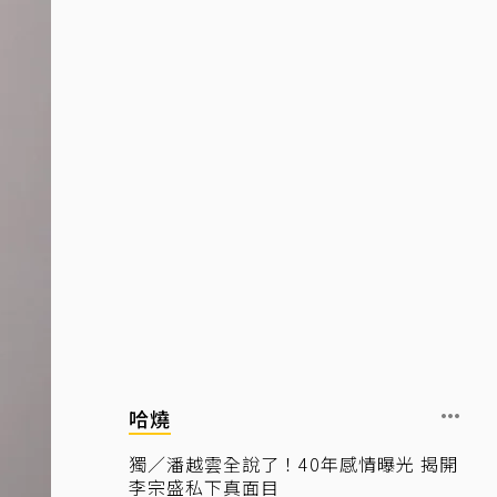
哈燒
獨／潘越雲全說了！40年感情曝光 揭開
李宗盛私下真面目