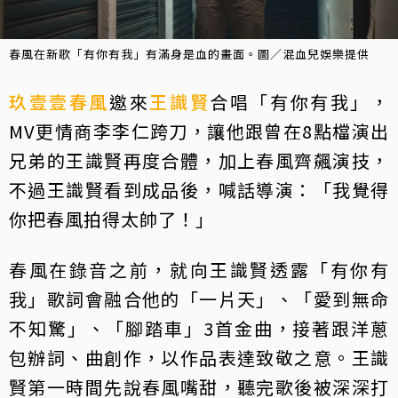
春風在新歌「有你有我」有滿身是血的畫面。圖／混血兒娛樂提供
玖壹壹
春風
邀來
王識賢
合唱「有你有我」，
MV更情商李李仁跨刀，讓他跟曾在8點檔演出
兄弟的王識賢再度合體，加上春風齊飆演技，
不過王識賢看到成品後，喊話導演：「我覺得
你把春風拍得太帥了！」
春風在錄音之前，就向王識賢透露「有你有
我」歌詞會融合他的「一片天」、「愛到無命
不知驚」、「腳踏車」3首金曲，接著跟洋蔥
包辦詞、曲創作，以作品表達致敬之意。王識
賢第一時間先說春風嘴甜，聽完歌後被深深打