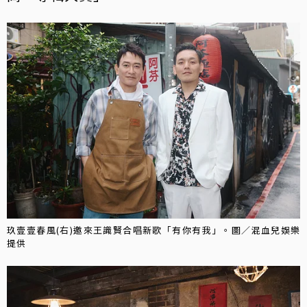
玖壹壹春風(右)邀來王識賢合唱新歌「有你有我」。圖／混血兒娛樂
提供