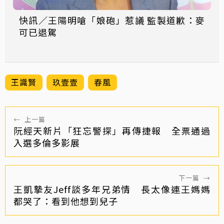
快訊／王陽明嗆「娘砲」惹議 監製道歉：麥
可已退駕
王識賢
玖壹壹
春風
←
上一篇
阮經天新片「狂忘警探」再傳捷報 全票通過
入選多倫多影展
下一篇
→
王凱摯友Jeff談多年兄弟情 長太像連王媽媽
都哭了：看到他想到兒子