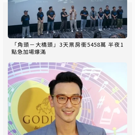
「角頭－大橋頭」3天票房衝5458萬 半夜1
點急加場爆滿