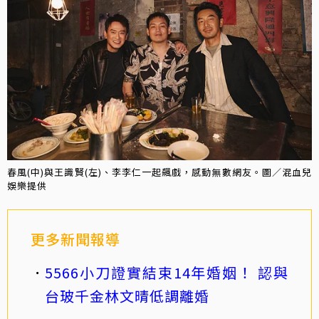
春風(中)與王識賢(左)、李李仁一起飆戲，感動無數網友。圖／混血兒
娛樂提供
更多新聞報導
5566小刀證實結束14年婚姻！ 認與
台玻千金林文晴低調離婚