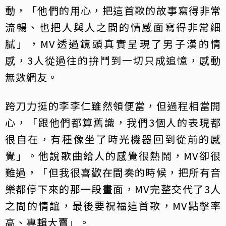
動，「他們的用心，把這首歌的故事寫得非常
流暢、也把人與人之間的情感面寫得非常細
膩」，MV透過鏡頭真實呈現了男子漢的情
感，3人從過往的拚鬥到一切只成追憶，感動
無數網友。
跨刀力挺的李李仁雖然領便當，但過程相當開
心，「跟他們都算舊識，我們3個人的表現都
很自在，有種像坐了時光機器回到從前的感
覺」。他說歌曲給人的感覺很熱鬧，MV卻很
難過，「但我很喜歡在間奏的時候，把所有音
樂都停下來的那一段畫面，MV完整交代了3人
之間的情誼，最後要祝福這首歌，MV點擊率
高、專輯大賣」。