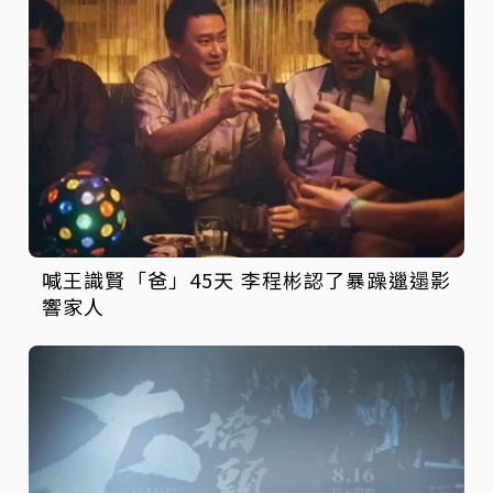
喊王識賢「爸」45天 李程彬認了暴躁邋遢影
響家人