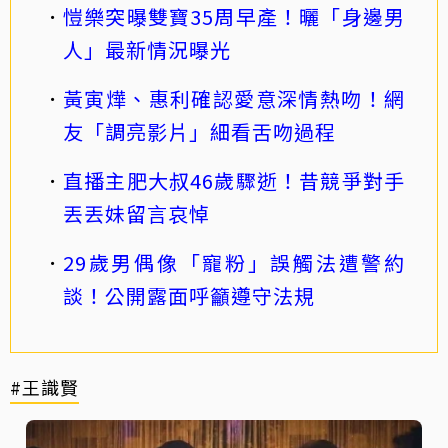
愷樂突曝雙寶35周早產！曬「身邊男
人」最新情況曝光
黃寅燁、惠利確認愛意深情熱吻！網
友「調亮影片」細看舌吻過程
直播主肥大叔46歲驟逝！昔競爭對手
丟丟妹留言哀悼
29歲男偶像「寵粉」誤觸法遭警約
談！公開露面呼籲遵守法規
#王識賢