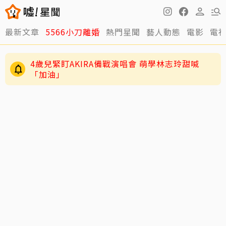
最新文章
5566小刀離婚
熱門星聞
藝人動態
電影
電
29歲男偶像「寵粉」誤觸法遭警約談！公開露面
呼籲遵守法規
4歲兒緊盯AKIRA備戰演唱會 萌學林志玲甜喊
「加油」