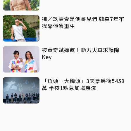
獨／玖壹壹是他哥兒們 韓森7年牢
獄靠他獲重生
被黃奇斌逼瘋！動力火車求饒降
Key
「角頭－大橋頭」3天票房衝5458
萬 半夜1點急加場爆滿