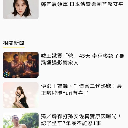
鄭宜農領軍 日本傳奇樂團首攻安平
相關新聞
喊王識賢「爸」45天 李程彬認了暴
躁邋遢影響家人
傳跟王齊麟、千億富二代熱戀！最
正啦啦隊Yuri有喜了
獨／韓森打孫安佐真實原因曝光！
認了坐牢7年最不能忍1事