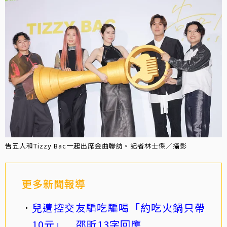
告五人和Tizzy Bac一起出席金曲聯訪。記者林士傑／攝影
更多新聞報導
兒遭控交友騙吃騙喝「約吃火鍋只帶
10元」 邵昕13字回應