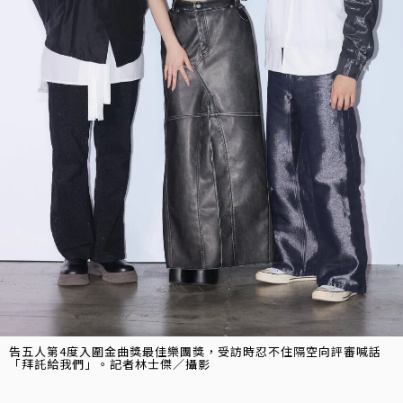
告五人第4度入圍金曲獎最佳樂團獎，受訪時忍不住隔空向評審喊話
「拜託給我們」。記者林士傑／攝影