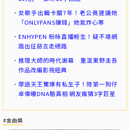
女歌手出輯卡關7年！老公竟建議她
「ONLYFANS賺錢」她氣炸心寒
ENHYPEN 粉絲直播輕生！疑不堪網
路出征惡言走絕路
推理大師的時代謝幕 重溫東野圭吾
作品改編影視經典
華語天王驚爆有私生子！陸第一狗仔
卓偉曝DNA驗真相 網友瘋猜3字巨星
#金曲獎