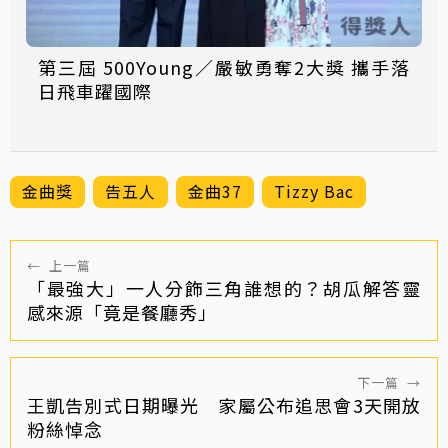
第三屆 500Young／嚴敏勇奪2大獎 攜手落
日飛車躍國際
金曲獎
告五人
金曲37
Tizzy Bac
←
上一篇
「最強大」一人分飾三角誰想的？胡瓜解答靈
感來源「竟是餐廳秀」
下一篇
→
王凱告別式日期曝光 家屬公布追思會3天開放
粉絲悼念