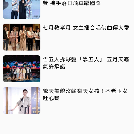
獎 攜手落日飛車躍國際
七月教孝月 女主播合唱佛曲傳大愛
告五人拆夥變「靠五人」 五月天霸
氣許承諾
驚天美貌沒輸樂天女孩！不老玉女
吐心聲