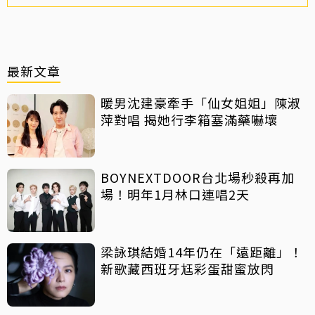
最新文章
暖男沈建豪牽手「仙女姐姐」陳淑
萍對唱 揭她行李箱塞滿藥嚇壞
BOYNEXTDOOR台北場秒殺再加
場！明年1月林口連唱2天
梁詠琪結婚14年仍在「遠距離」！
新歌藏西班牙尪彩蛋甜蜜放閃