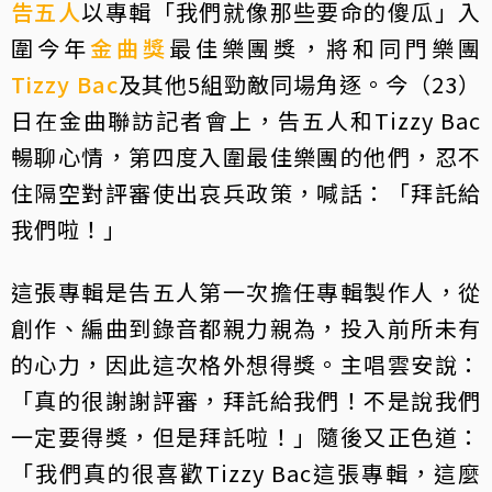
告五人
以專輯「我們就像那些要命的傻瓜」入
圍今年
金曲獎
最佳樂團獎，將和同門樂團
Tizzy Bac
及其他5組勁敵同場角逐。今（23）
日在金曲聯訪記者會上，告五人和Tizzy Bac
暢聊心情，第四度入圍最佳樂團的他們，忍不
住隔空對評審使出哀兵政策，喊話：「拜託給
我們啦！」
這張專輯是告五人第一次擔任專輯製作人，從
創作、編曲到錄音都親力親為，投入前所未有
的心力，因此這次格外想得獎。主唱雲安說：
「真的很謝謝評審，拜託給我們！不是說我們
一定要得獎，但是拜託啦！」隨後又正色道：
「我們真的很喜歡Tizzy Bac這張專輯，這麼