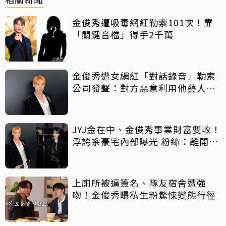
金俊秀遭吸毒網紅勒索101次！靠
「關鍵音檔」得手2千萬
金俊秀遭女網紅「對話錄音」勒索
公司發聲：對方惡意利用他藝人身
份
JYJ金在中、金俊秀事業財富雙收！
浮誇系豪宅內部曝光 粉絲：離開
SM是對的
上廁所被逼簽名、隊友宿舍遭強
吻！金俊秀曝私生粉驚悚變態行徑