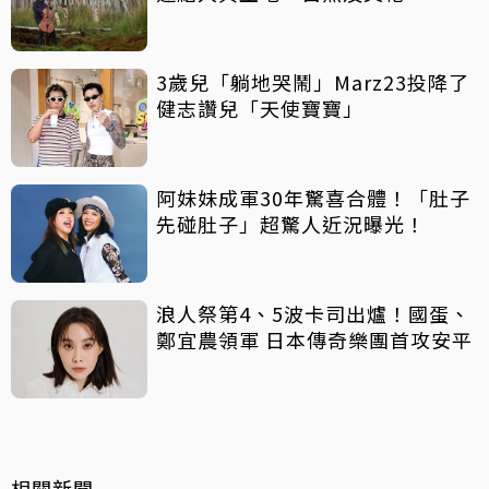
3歲兒「躺地哭鬧」Marz23投降了
健志讚兒「天使寶寶」
阿妹妹成軍30年驚喜合體！「肚子
先碰肚子」超驚人近況曝光！
浪人祭第4、5波卡司出爐！國蛋、
鄭宜農領軍 日本傳奇樂團首攻安平
相關新聞