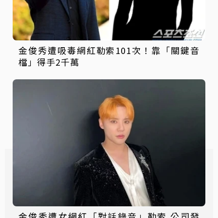
金俊秀遭吸毒網紅勒索101次！靠「關鍵音
檔」得手2千萬
金俊秀遭女網紅「對話錄音」勒索 公司發