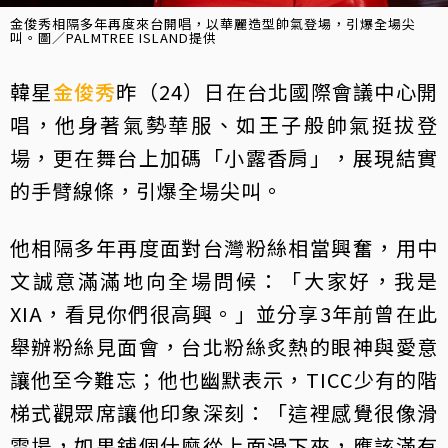
金俊秀相隔多年再度來台開唱，以華麗造型帥氣登場，引爆全場尖
叫。圖／PALMTREE ISLAND提供
韓星
金俊秀
昨（24）日在台北國際會議中心開
唱，他身著氣勢華服、如王子般帥氣挺拔登
場，更在舞台上加碼「小露香肩」，展現結實
的手臂線條，引爆全場尖叫。
他相隔多年再度面對台灣粉絲相當興奮，用中
文誠意滿滿地向全場問候：「大家好，我是
XIA，看見你們很高興。」並分享3年前曾在此
舉辦粉絲見面會，台北粉絲炙熱的眼神與愛意
讓他至今難忘；他也幽默表示，TICC少有的階
梯式觀眾席讓他印象深刻：「這裡感覺很像滑
雪場，如果鋪個什麼從上面滑下來，應該滿有