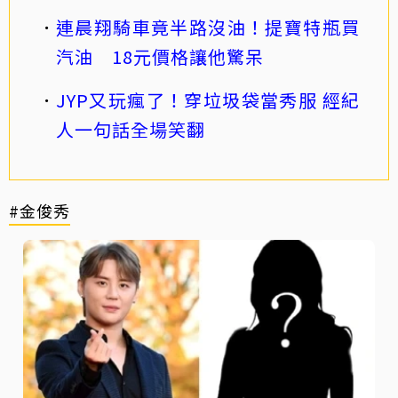
連晨翔騎車竟半路沒油！提寶特瓶買
汽油 18元價格讓他驚呆
JYP又玩瘋了！穿垃圾袋當秀服 經紀
人一句話全場笑翻
#金俊秀