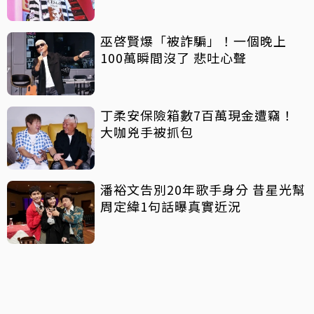
巫啓賢爆「被詐騙」！一個晚上
100萬瞬間沒了 悲吐心聲
丁柔安保險箱數7百萬現金遭竊！
大咖兇手被抓包
潘裕文告別20年歌手身分 昔星光幫
周定緯1句話曝真實近況