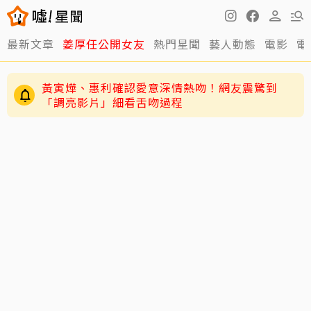
最新文章
姜厚任公開女友
熱門星聞
藝人動態
電影
電
黃寅燁、惠利確認愛意深情熱吻！網友震驚到
「調亮影片」細看舌吻過程
死前48小時還在直播！網紅「肥大叔」猝逝 暴瘦
粉絲疑「早覺得不對」