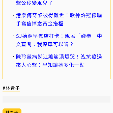
聲公秒變乖兒子
港樂傳奇黎彼得離世！歌神許冠傑曬
手寫信悼念黃金搭檔
SJ始源早餐店打卡！親民「碰拳」中
文直問：我停車可以嗎？
陳聆薇病逝江蕙崩潰爆哭！洩抗癌過
來人心聲：早知讓她多化一點
#林希子
林希子