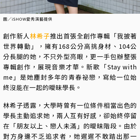
圖／iSHOW愛秀演藝提供
創作新人
林希子
推出首張全創作專輯「我披著
世界轉動」，擁有168公分高挑身材、104公
分長腿的她，不只外型亮眼，更一手包辦整張
專輯創作，展現音樂才華。新歌「Stay with
me」是她塵封多年的青春祕戀，寫給一位始
終沒能在一起的曖昧學長。
林希子透露，大學時曾有一位條件相當出色的
學長主動追求她，兩人互有好感，卻始終停留
在「朋友以上、戀人未滿」的曖昧階段。由於
對方身邊不乏追求者，她遲遲不敢踏出那一