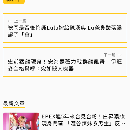
←
上一篇
被問是否後悔讓Lulu嫁給陳漢典 Lu爸鼻酸落淚
認了「會」
下一篇
→
史前猛龍現身！安海瑟薇力戰群龍亂舞 伊旺
麥奎格驚呼：宛如殺人機器
最新文章
EPEX連5年來台見台粉！白昇濃妝
現身鬧區 「澀谷辣妹系男生」反差
吸睛