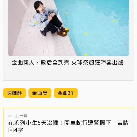
金曲新人、歌后全到齊 火球祭超狂陣容出爐
陳嫺靜
金曲獎
金曲37
←
上一篇
花系列小生5天沒睡！開車蛇行遭警攔下 苦臉
回4字