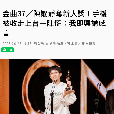
金曲37／陳嫺靜奪新人獎！手機
被收走上台一陣慌：我即興講感
言
聯合報 記者廖福生、林士傑／即時報導
2026-06-27 19:56