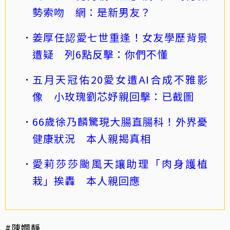
勢索吻 網：是新男友？
姜厚任認愛七世重逢！女友學歷背景
遭疑 列6點反擊：你們不懂
五月天冠佑20愛女遭AI合成不雅影
像 小玫瑰劉芯妤親回擊：已截圖
66歲徐乃麟驚現大腸直腸科！外界憂
健康狀況 本人親揭真相
愛莉莎莎颱風天讓助理「肉身護植
栽」挨轟 本人親回應
#陳嫺靜