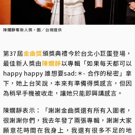
陳嫺靜奪新人獎。圖／台視提供
第37屆
金曲獎
頒獎典禮今於台北小巨蛋登場，
最佳新人獎由
陳嫺靜
以專輯「如果每天都可以
happy happy 誰想要sad:＊- 合作的秘密」拿
下，她上台笑說，本來有準備得獎感言，但因
為稍早手機被收走，讓她只能即興講感言。
陳嫺靜表示：「謝謝金曲獎還有所有入圍者，
很謝謝你們，我去年發了兩張專輯，謝謝大家
願意花時間在我身上，我還有很多不足的地