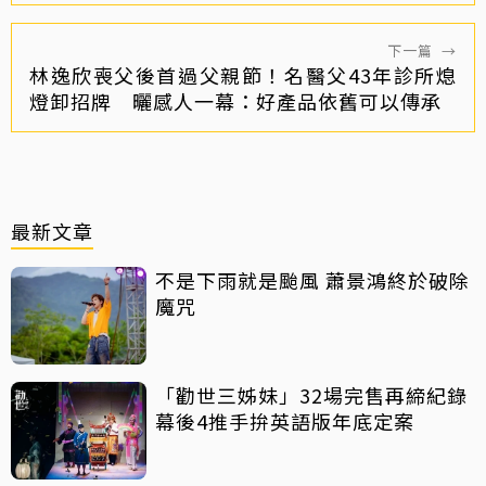
下一篇
→
林逸欣喪父後首過父親節！名醫父43年診所熄
燈卸招牌 曬感人一幕：好產品依舊可以傳承
最新文章
不是下雨就是颱風 蕭景鴻終於破除
魔咒
「勸世三姊妹」32場完售再締紀錄
幕後4推手拚英語版年底定案