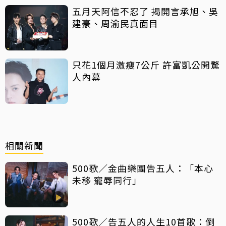
五月天阿信不忍了 揭開言承旭、吳
建豪、周渝民真面目
只花1個月激瘦7公斤 許富凱公開驚
人內幕
相關新聞
500歌／金曲樂團告五人：「本心
未移 寵辱同行」
500歌／告五人的人生10首歌：倒