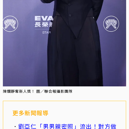
陳嫺靜奪新人獎！ 圖／聯合報攝影團隊
更多新聞報導
劉亞仁「男男親密照」流出！對方做