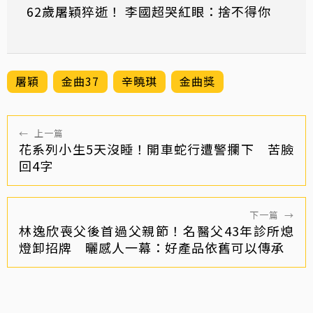
62歲屠穎猝逝！ 李國超哭紅眼：捨不得你
屠穎
金曲37
辛曉琪
金曲獎
←
上一篇
花系列小生5天沒睡！開車蛇行遭警攔下 苦臉
回4字
下一篇
→
林逸欣喪父後首過父親節！名醫父43年診所熄
燈卸招牌 曬感人一幕：好產品依舊可以傳承