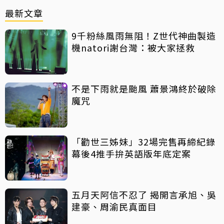
最新文章
9千粉絲風雨無阻！Z世代神曲製造
機natori謝台灣：被大家拯救
不是下雨就是颱風 蕭景鴻終於破除
魔咒
「勸世三姊妹」32場完售再締紀錄
幕後4推手拚英語版年底定案
五月天阿信不忍了 揭開言承旭、吳
建豪、周渝民真面目