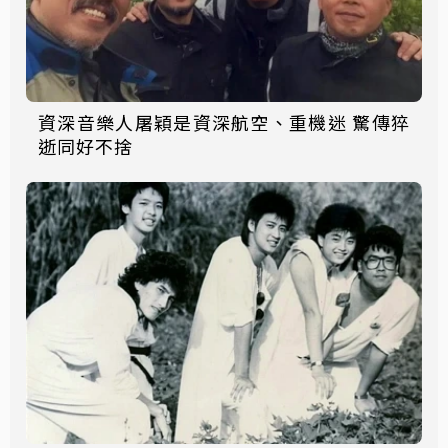
資深音樂人屠穎是資深航空、重機迷 驚傳猝
逝同好不捨