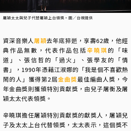
屠穎太太與兒子代替屠穎上台領獎。圖／台視提供
資深音樂人
屠穎
去年底猝逝，享壽62歲，他經
典作品無數，代表作品包括
辛曉琪
的「味
道」、張信哲的「過火」、張學友的「情
書」，1990年憑藉江淑娜的「我是個不喜歡熱
鬧的人」獲得第2屆
金曲獎
最佳編曲人獎，今
年金曲獎則獲頒特別貢獻獎，由兒子屠衡及屠
穎太太代表領獎。
辛曉琪擔任屠穎特別貢獻獎的獻獎人，屠穎兒
子及太太上台代替領獎，太太表示，這個獎不