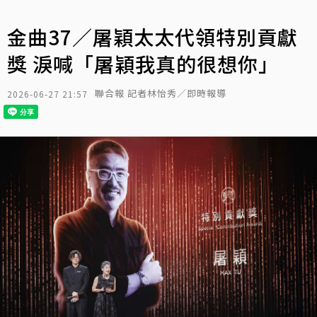
金曲37／屠穎太太代領特別貢獻
獎 淚喊「屠穎我真的很想你」
聯合報 記者林怡秀／即時報導
2026-06-27 21:57