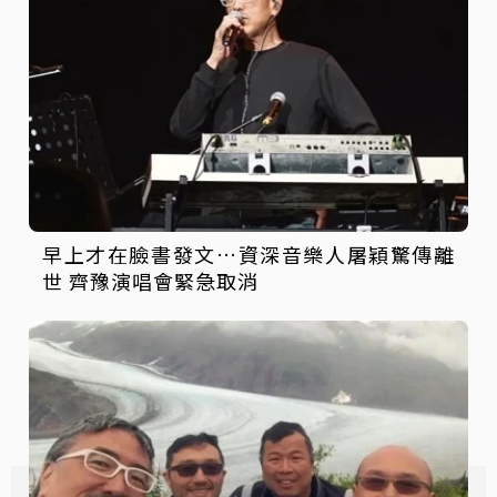
早上才在臉書發文…資深音樂人屠穎驚傳離
世 齊豫演唱會緊急取消