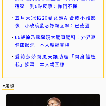
遭疑 列6點反擊：你們不懂
五月天冠佑20愛女遭AI合成不雅影
像 小玫瑰劉芯妤親回擊：已截圖
66歲徐乃麟驚現大腸直腸科！外界憂
健康狀況 本人親揭真相
愛莉莎莎颱風天讓助理「肉身護植
栽」挨轟 本人親回應
#屠穎