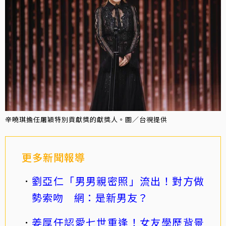
辛曉琪擔任屠穎特別貢獻獎的獻獎人。圖／台視提供
更多新聞報導
劉亞仁「男男親密照」流出！對方做
勢索吻 網：是新男友？
姜厚任認愛七世重逢！女友學歷背景