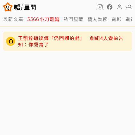
最新文章
5566小刀離婚
熱門星聞
藝人動態
電影
電
王凱猝逝後傳「仍回棚拍戲」 劇組4人靈前告
知：你殺青了
陳妍希9歲兒「小星星」長大了！正臉曝光 網
驚：陳曉縮小版