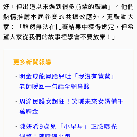
好，但出道以來遇到很多前輩的鼓勵」。他們
熱情推薦本屆參賽的共振效應外，更鼓勵大
家：「雖然無法在比賽結果中獲得肯定，但希
望大家從我們的故事裡學會不要放棄！」
更多新聞報導
明金成龍鳳胎兒吐「我沒有爸爸」
老師暖回一句話全網鼻酸
周渝民護女超狂！笑喊未來女婿備千
萬聘金
陳妍希9歲兒「小星星」正臉曝光
網驚：陳曉縮小版