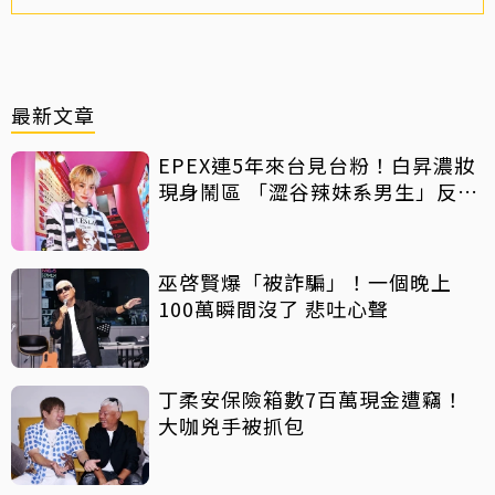
最新文章
EPEX連5年來台見台粉！白昇濃妝
現身鬧區 「澀谷辣妹系男生」反差
吸睛
巫啓賢爆「被詐騙」！一個晚上
100萬瞬間沒了 悲吐心聲
丁柔安保險箱數7百萬現金遭竊！
大咖兇手被抓包