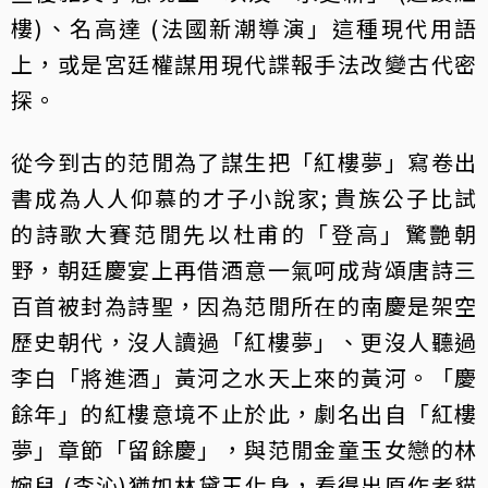
樓)、名高達 (法國新潮導演」這種現代用語
上，或是宮廷權謀用現代諜報手法改變古代密
探。
從今到古的范閒為了謀生把「紅樓夢」寫卷出
書成為人人仰慕的才子小說家; 貴族公子比試
的詩歌大賽范閒先以杜甫的「登高」驚艷朝
野，朝廷慶宴上再借酒意一氣呵成背頌唐詩三
百首被封為詩聖，因為范閒所在的南慶是架空
歷史朝代，沒人讀過「紅樓夢」、更沒人聽過
李白「將進酒」黃河之水天上來的黃河。「慶
餘年」的紅樓意境不止於此，劇名出自「紅樓
夢」章節「留餘慶」，與范閒金童玉女戀的林
婉兒 (李沁)猶如林黛玉化身，看得出原作者貓