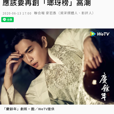
應該要再創「瑯玡榜」高潮
聯合報 麥若愚（資深媒體人、影評人）
2020-06-13 17:00
「慶餘年」劇照。圖／WeTV提供