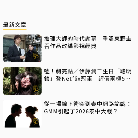
最新文章
推理大師的時代謝幕 重溫東野圭
吾作品改編影視經典
噓！劇亮點／伊藤潤二生日「聰明
鎮」登Netflix冠軍 評價兩極5大
特點一次看
從一場線下衝突到泰中網路論戰：
GMM引起了2026泰中大戰？