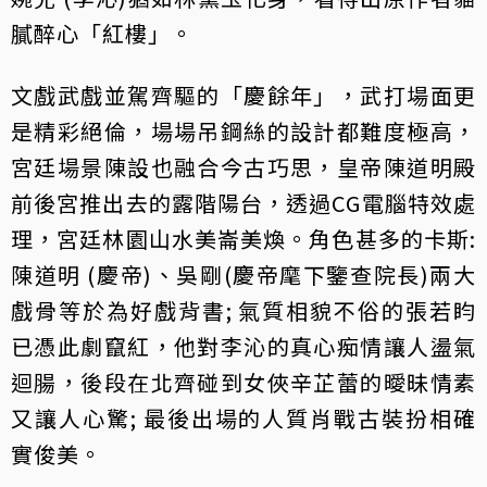
膩醉心「紅樓」。
文戲武戲並駕齊驅的「慶餘年」，武打場面更
是精彩絕倫，場場吊鋼絲的設計都難度極高，
宮廷場景陳設也融合今古巧思，皇帝陳道明殿
前後宮推出去的露階陽台，透過CG電腦特效處
理，宮廷林園山水美崙美煥。角色甚多的卡斯:
陳道明 (慶帝)、吳剛(慶帝麾下鑒查院長)兩大
戲骨等於為好戲背書; 氣質相貌不俗的張若盷
已憑此劇竄紅，他對李沁的真心痴情讓人盪氣
迴腸，後段在北齊碰到女俠辛芷蕾的曖昧情素
又讓人心驚; 最後出場的人質肖戰古裝扮相確
實俊美。