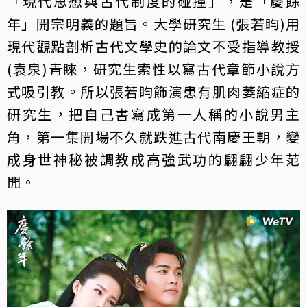
「現代思想與古代制度的碰撞」，是「慶餘
年」開宗明義的題旨。大學研究生 (張若盷)用
現代觀點剖析古代文學史的論文不受指導教授
(袁泉)青睞，研究生索性以寫古代章節小說方
式吸引教。所以張若盷飾演患有肌肉萎縮症的
研究生，把自己書寫成第一人稱的小說男主
角，第一集開場不久就跌進古代南慶王朝，變
成身世神秘被調教成高強武功的翩翩少年范
閒。