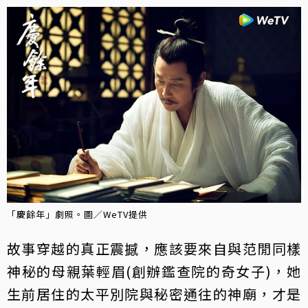
「慶餘年」劇照。圖／WeTV提供
故事穿越的真正震撼，應該要來自與范閒同樣
神秘的母親葉輕眉(創辦鑑查院的奇女子)，她
生前居住的太平別院與秘密通往的神廟，才是