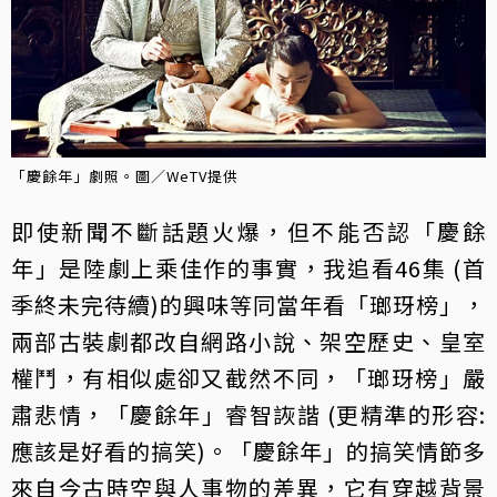
「慶餘年」劇照。圖／WeTV提供
即使新聞不斷話題火爆，但不能否認「慶餘
年」是陸劇上乘佳作的事實，我追看46集 (首
季終未完待續)的興味等同當年看「瑯玡榜」，
兩部古裝劇都改自網路小說、架空歷史、皇室
權鬥，有相似處卻又截然不同，「瑯玡榜」嚴
肅悲情，「慶餘年」睿智詼諧 (更精準的形容:
應該是好看的搞笑)。「慶餘年」的搞笑情節多
來自今古時空與人事物的差異，它有穿越背景