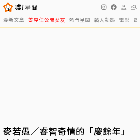
最新文章
姜厚任公開女友
熱門星聞
藝人動態
電影
電
麥若愚／睿智奇情的「慶餘年」