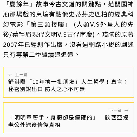
「慶餘年」故事今古交錯的關鍵點，范閒闖神
廟那場戲的意境有點像史蒂芬史匹柏的經典科
幻電影「第三類接觸」 (人類V.S外星人的先
後/葉輕眉現代文明V.S古代南慶)。貓膩的原著
2007年已經創作出版，沒看過網路小說的劇迷
只有等第二季繼續追追追。
←
上一篇
舒淇曝「10年換一批朋友」人生哲學！直言：
秘密別說出口 防人之心不可無
下一篇
→
「明明牽著手，身體卻是僵硬的」 欣西亞揭
老公外遇後修復真相