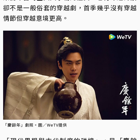
卻不是一般俗套的穿越劇，首季幾乎沒有穿越
情節但穿越意境更高。
「慶餘年」劇照。圖／WeTV提供