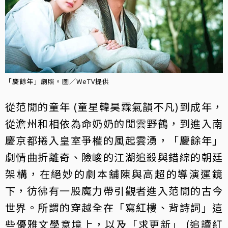
「慶餘年」劇照。圖／WeTV提供
從范閒的童年 (童星韓昊霖氣韻不凡)到成年，
從澹州和相依為命奶奶的閒雲野鶴，到進入南
慶京都捲入皇室爭權的風起雲湧，「慶餘年」
劇情曲折離奇、險峻的江湖追殺與錯綜的朝廷
架構，在絕妙的劇本舖陳與高超的導演運鏡
下，彷彿有一股魔力帶引觀者進入范閒的古今
世界。所謂的穿越全在「寫紅樓、背詩詞」這
些優雅文學意境上，以及「求更新」 (追讀紅