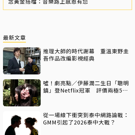
念黃金搭檔：音樂路上感恩有您
最新文章
推理大師的時代謝幕 重溫東野圭
吾作品改編影視經典
噓！劇亮點／伊藤潤二生日「聰明
鎮」登Netflix冠軍 評價兩極5大
特點一次看
從一場線下衝突到泰中網路論戰：
GMM引起了2026泰中大戰？