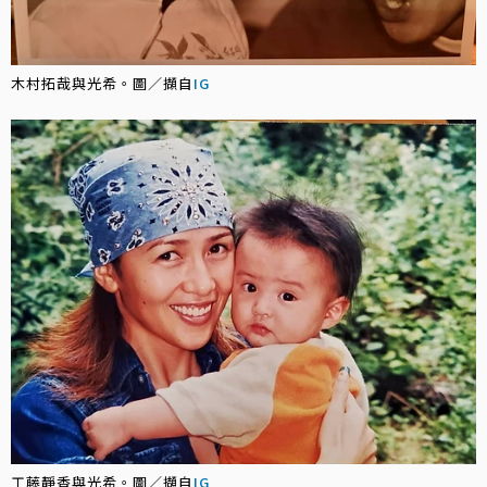
木村拓哉與光希。圖／擷自
IG
工藤靜香與光希。圖／擷自
IG