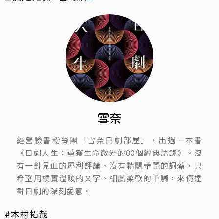
雪奈
經營臉書粉絲團「雪奈日劇部屋」，出過一本書
《日劇人生：重獲生命微光的80個經典語錄》。沒
有一針見血的犀利評論、沒有精闢華麗的詞藻，只
希望用樸實溫暖的文字、細膩柔軟的筆觸，來傳達
對日劇的深刻愛意。
#木村拓哉