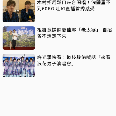
木村拓哉鬆口來台開唱！洩體重不
到60KG 吐IG直播首秀感受
祖雄竟嫌辣妻佳娜「老太婆」 自招
曾不想定下來
許光漢快看！道枝駿佑喊話「來看
浪花男子演唱會」