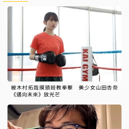
被木村拓哉摸頭殺教拳擊 美少女山田杏奈
《邁向未來》放光芒