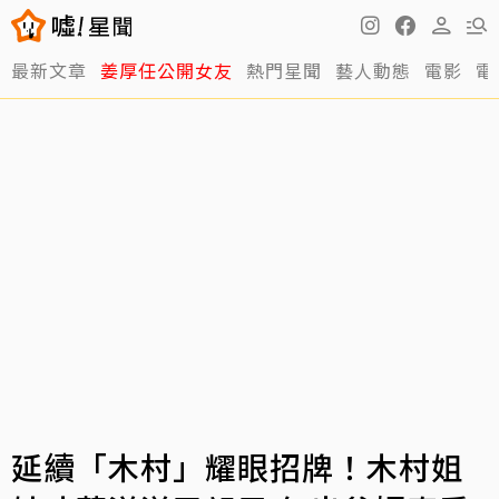
最新文章
姜厚任公開女友
熱門星聞
藝人動態
電影
電
延續「木村」耀眼招牌！木村姐