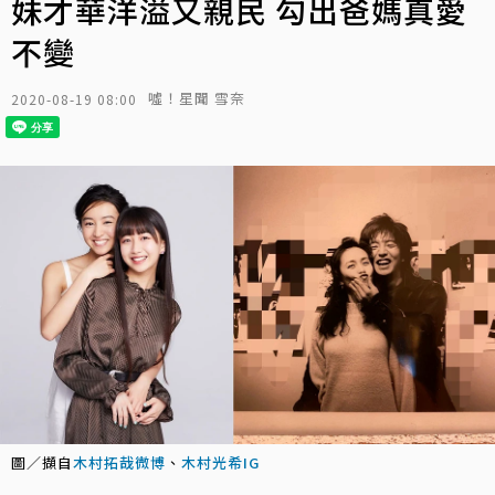
妹才華洋溢又親民 勾出爸媽真愛
不變
噓！星聞 雪奈
2020-08-19 08:00
圖／擷自
木村拓哉微博
、
木村光希IG