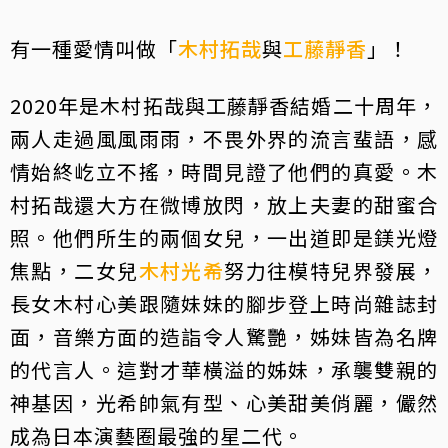
有一種愛情叫做「
木村拓哉
與
工藤靜香
」！
2020年是木村拓哉與工藤靜香結婚二十周年，
兩人走過風風雨雨，不畏外界的流言蜚語，感
情始終屹立不搖，時間見證了他們的真愛。木
村拓哉還大方在微博放閃，放上夫妻的甜蜜合
照。他們所生的兩個女兒，一出道即是鎂光燈
焦點，二女兒
木村光希
努力往模特兒界發展，
長女木村心美跟隨妹妹的腳步登上時尚雜誌封
面，音樂方面的造詣令人驚艷，姊妹皆為名牌
的代言人。這對才華橫溢的姊妹，承襲雙親的
神基因，光希帥氣有型、心美甜美俏麗，儼然
成為日本演藝圈最強的星二代。