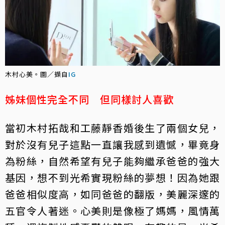
木村心美。圖／擷自
IG
姊妹個性完全不同 但同樣討人喜歡
當初木村拓哉和工藤靜香婚後生了兩個女兒，
對於沒有兒子這點一直讓我感到遺憾，畢竟身
為粉絲，自然希望有兒子能夠繼承爸爸的強大
基因，想不到光希實現粉絲的夢想！因為她跟
爸爸相似度高，如同爸爸的翻版，美麗深邃的
五官令人著迷。心美則是像極了媽媽，風情萬