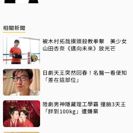
相關新聞
被木村拓哉摸頭殺教拳擊 美少女
山田杏奈《邁向未來》放光芒
日劇天王突然回春！名醫一看便知
「差在這部位」
陸劇男神隱藏理工學霸 撞臉3天王
「胖到100kg」遭嫌棄