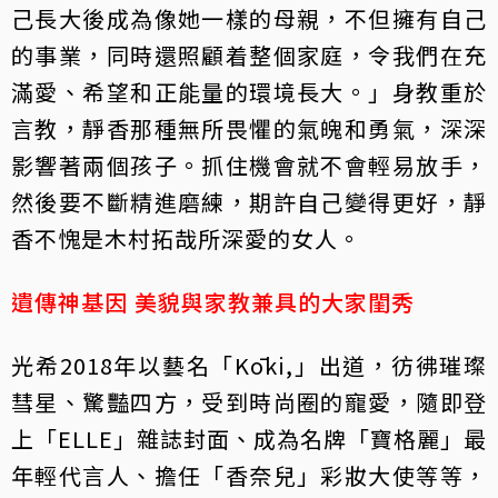
己長大後成為像她一樣的母親，不但擁有自己
的事業，同時還照顧着整個家庭，令我們在充
滿愛、希望和正能量的環境長大。」身教重於
言教，靜香那種無所畏懼的氣魄和勇氣，深深
影響著兩個孩子。抓住機會就不會輕易放手，
然後要不斷精進磨練，期許自己變得更好，靜
香不愧是木村拓哉所深愛的女人。
遺傳神基因 美貌與家教兼具的大家閨秀
光希2018年以藝名「Kōki,」出道，彷彿璀璨
彗星、驚豔四方，受到時尚圈的寵愛，隨即登
上「ELLE」雜誌封面、成為名牌「寶格麗」最
年輕代言人、擔任「香奈兒」彩妝大使等等，