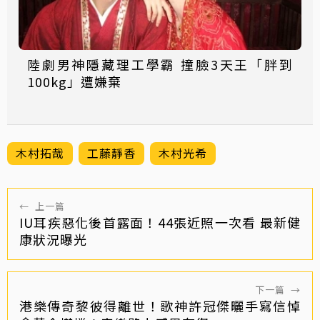
陸劇男神隱藏理工學霸 撞臉3天王「胖到
100kg」遭嫌棄
木村拓哉
工藤靜香
木村光希
←
上一篇
IU耳疾惡化後首露面！44張近照一次看 最新健
康狀況曝光
下一篇
→
港樂傳奇黎彼得離世！歌神許冠傑曬手寫信悼