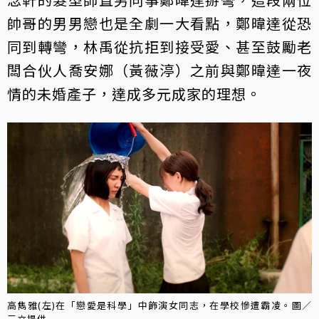
帥哥的男男戀也是全劇一大看點，鄭暐達從恐
同到轉彎，林禹從抗拒到接受愛、甚至鼓勵老
闆合伙人喬安娜（黃薇渟）之前與鄭暐達一夜
情的未婚產子，達成多元成家的理想。
高雋雅(左)在「戀愛是科學」中飾演女同志，在學校慘遭霸凌。圖／
三立提供