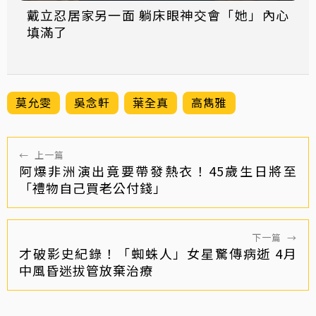
戴立忍居家另一面 躺床眼神交會「她」內心
填滿了
莫允雯
吳念軒
葉全真
高雋雅
←
上一篇
阿爆非洲演出竟要帶發熱衣！45歲生日將至
「禮物自己買老公付錢」
下一篇
→
才破影史紀錄！「蜘蛛人」女星驚傳病逝 4月
中風昏迷拔管放棄治療