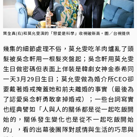
葉全真(右)和莫允雯演的「戀愛是科學」收視破新高。圖／台視提供
幾集的細節處理不俗，莫允雯吃羊肉爐亂了頭
髮被吳念軒用一根髮夾盤起；吳念軒用莫允雯
生日做密碼但表面上佯裝是韓劇女神金泰希同
一天3月29日生日；莫允雯做為婚介所CEO卻
要戴著婚戒掩蓋她和前夫離婚的事實（最後為
了認愛吳念軒勇敢拿掉婚戒）；一些台詞寫實
也經典譬如「人與人的關係都是從一起吃飯開
始的，關係發生變化也是從不一起吃飯開始
的」，看的出幕後團隊對感情與生活的巧思與