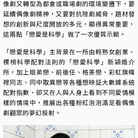
像劇又轉型為都會或職場劇的環境變遷下，要
延續偶像劇精神，又要對抗陸劇威脅，題材發
想的創新與尺度開放的多元，顯得異常重要，
這兩點「戀愛是科學」做了一次優質示範。
「戀愛是科學」主背景在一所由輕熟女創業、
標榜科學配對法則的「戀愛科學」新穎婚介
所，加上姐弟戀、前後任、格差戀、彩虹旗幟
裡同志、同中取異戀等各種想映証大數據系統
配對指數、卻又在人與人身上看到不同愛情模
樣的情境中，推展出各種粉紅泡泡滿足看偶像
劇觀眾的夢幻投射。