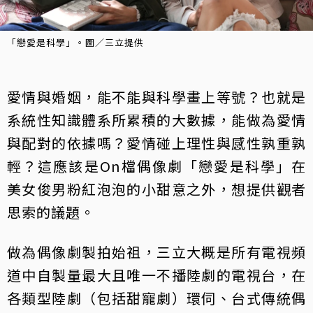
「戀愛是科學」。圖／三立提供
愛情與婚姻，能不能與科學畫上等號？也就是
系統性知識體系所累積的大數據，能做為愛情
與配對的依據嗎？愛情碰上理性與感性孰重孰
輕？這應該是On檔偶像劇「戀愛是科學」在
美女俊男粉紅泡泡的小甜意之外，想提供觀者
思索的議題。
做為偶像劇製拍始祖，三立大概是所有電視頻
道中自製量最大且唯一不播陸劇的電視台，在
各類型陸劇（包括甜寵劇）環伺、台式傳統偶