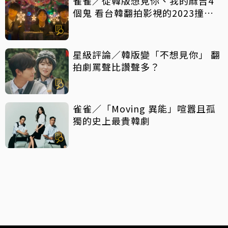
雀雀／從韓版想見你、我的麻吉4
個鬼 看台韓翻拍影視的2023撞擊
現場
星級評論／韓版變「不想見你」 翻
拍劇罵聲比讚聲多？
雀雀／「Moving 異能」喧囂且孤
獨的史上最貴韓劇