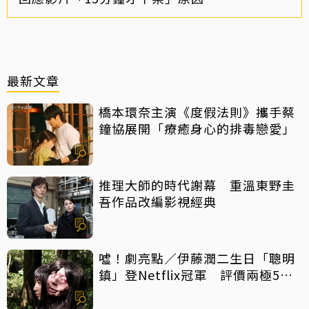
最新文章
橋本環奈主演《度假法則》攜手蔡
鐘協展開「療癒身心的排毒戀愛」
推理大師的時代謝幕 重溫東野圭
吾作品改編影視經典
噓！劇亮點／伊藤潤二生日「聰明
鎮」登Netflix冠軍 評價兩極5大
特點一次看