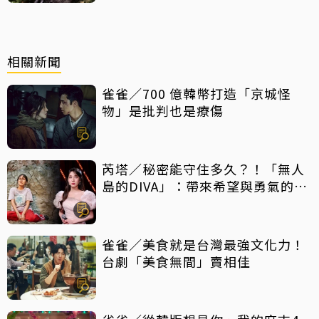
相關新聞
雀雀／700 億韓幣打造「京城怪
物」是批判也是療傷
芮塔／秘密能守住多久？！「無人
島的DIVA」：帶來希望與勇氣的反
轉好劇，放手一搏吧
雀雀／美食就是台灣最強文化力！
台劇「美食無間」賣相佳