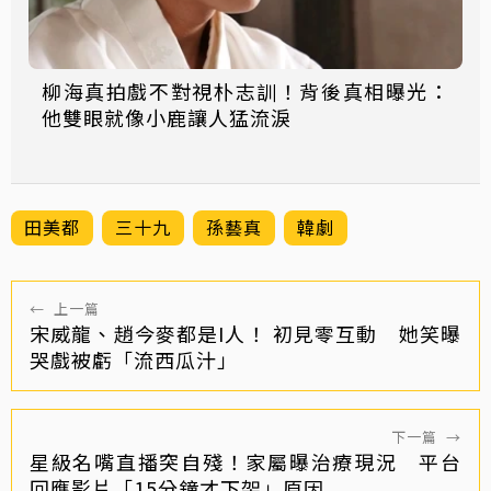
柳海真拍戲不對視朴志訓！背後真相曝光：
他雙眼就像小鹿讓人猛流淚
田美都
三十九
孫藝真
韓劇
←
上一篇
宋威龍、趙今麥都是I人！ 初見零互動 她笑曝
哭戲被虧「流西瓜汁」
下一篇
→
星級名嘴直播突自殘！家屬曝治療現況 平台
回應影片「15分鐘才下架」原因