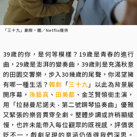
「三十九」劇照。圖／Netflix提供
39歲的你，是何等模樣？19歲是青春的進行
曲，29歲是澎湃的變奏曲，39歲則是充滿秋意
的田園交響樂，步入30幾歲的尾聲，你渴望擁
有哪一種生活？
韓劇
「
三十九
」以此為背景展
開序幕，
孫藝真
、
田美都
、金芝賢領銜主演，
用「拉赫曼尼諾夫 - 第二號鋼琴協奏曲」優雅
又緊張的樂音貫穿全劇。整體步調或許稍顯緩
慢，也許未能帶入每位觀眾的既視感，評價褒
貶不一，戲劇呈現的意涵仍值得我們深思。